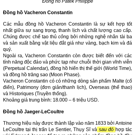
Đồng hồ Patek Philippe
Đồng hồ Vacheron Constantin
Các mẫu đồng hồ Vacheron Constantin là sự kết hợp tốt
nhất giữa sự sang trọng, thanh lịch và chất lượng cao cấp.
Chú
ng được chế tạo thủ
cô
ng bởi những nghệ nhân tài ba
và sản xuất bằng vật liệu đắt giá như vàng, bạch kim và đá
quý.
Ngoài ra, Vacheron Constantin còn được biết đến với các
tính năng độc đáo và phức tạp như chuỗi thời gian vĩnh viễn
(Perpetual Calendar), đồng hồ hiển thị thế giới (World Time),
và đồng hồ trăng sao (Moon Phase).
Vacheron Constantin có có những dòng sản phẩm Malte (cổ
điển), Patrimony (đơn giản/thanh lịch), Overseas (thể thao)
và Historiques (Truyền thống).
Khoảng giá trung bình: 18.000 – 6 triệu USD.
Đồng hồ Jaeger-LeCoultre
Thương hiệu này được thành lập vào năm 1833 bởi Antoine
LeCoultre tại thị trấn Le Sentier, Thụy Sĩ và
sau đó
hợp tác