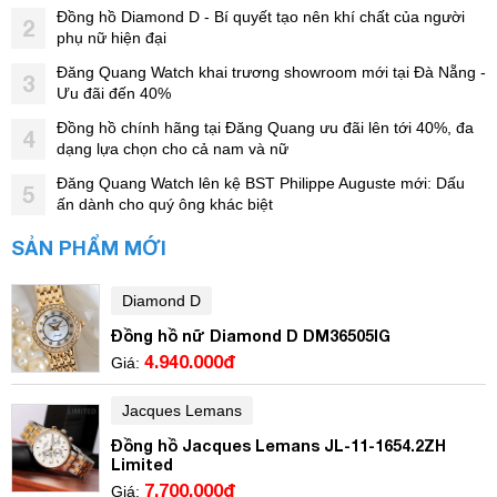
Đồng hồ Diamond D - Bí quyết tạo nên khí chất của người
2
phụ nữ hiện đại
Đăng Quang Watch khai trương showroom mới tại Đà Nẵng -
3
Ưu đãi đến 40%
Đồng hồ chính hãng tại Đăng Quang ưu đãi lên tới 40%, đa
4
dạng lựa chọn cho cả nam và nữ
Đăng Quang Watch lên kệ BST Philippe Auguste mới: Dấu
5
ấn dành cho quý ông khác biệt
SẢN PHẨM MỚI
Diamond D
Đồng hồ nữ Diamond D DM36505IG
4.940.000đ
Giá:
Jacques Lemans
Đồng hồ Jacques Lemans JL-11-1654.2ZH
Limited
7.700.000đ
Giá: