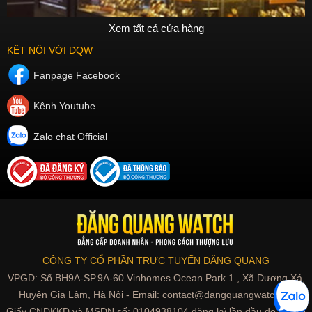
Xem tất cả cửa hàng
KẾT NỐI VỚI DQW
Fanpage Facebook
Kênh Youtube
Zalo chat Official
CÔNG TY CỔ PHẦN TRỰC TUYẾN ĐĂNG QUANG
VPGD: Số BH9A-SP.9A-60 Vinhomes Ocean Park 1 , Xã Dương Xá,
Huyện Gia Lâm, Hà Nội - Email: contact@dangquangwatch.vn
Giấy CNĐKKD và MSDN số: 0104938104 đăng ký lần đầu do Sở Kế