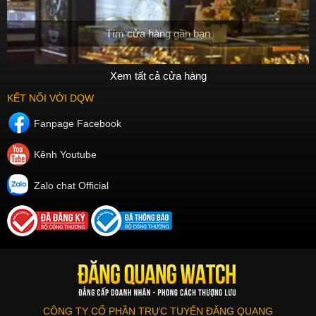
Tìm cửa hàng gần bạn
Xem tất cả cửa hàng
KẾT NỐI VỚI DQW
Fanpage Facebook
Kênh Youtube
Zalo chat Official
CÔNG TY CỔ PHẦN TRỰC TUYẾN ĐĂNG QUANG