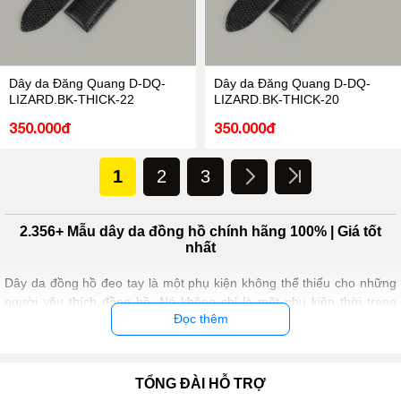
Dây da Đăng Quang D-DQ-
Dây da Đăng Quang D-DQ-
LIZARD.BK-THICK-22
LIZARD.BK-THICK-20
350.000đ
350.000đ
1
2
3
2.356+ Mẫu dây da đồng hồ chính hãng 100% | Giá tốt
nhất
Dây da đồng hồ đeo tay là một phụ kiện không thể thiếu cho những
người yêu thích đồng hồ. Nó không chỉ là một phụ kiện thời trang
Đọc thêm
giúp tăng thêm phong cách và cá tính cho người đeo, mà còn là một
phần quan trọng của chiếc đồng hồ.
Để tìm kiếm một chiếc dây da đồng hồ đeo tay tốt nhất, bạn
nên
chú
ý đến các yếu tố quan trọng như chất lượng da, màu sắc,
TỔNG ĐÀI HỖ TRỢ
kích thước và thương hiệu. Dưới đây là những thông tin chi tiết hơn