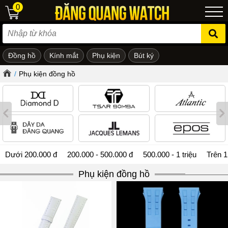
0
Đồng hồ
Kính mắt
Phụ kiện
Bút ký
ẻ em
/
Phụ kiện đồng hồ
Dưới 200.000 đ
200.000 - 500.000 đ
500.000 - 1 triệu
Trên 1
Phụ kiện đồng hồ