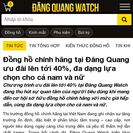
0
Đồng hồ
Kính mắt
Phụ kiện
Bút ký
ẻ em
TIN TỨC
TIN TỔNG HỢP
KIẾN THỨC ĐỒNG HỒ
TIN KHU
Đồng hồ chính hãng tại Đăng Quang
ưu đãi lên tới 40%, đa dạng lựa
chọn cho cả nam và nữ
Chương trình ưu đãi lên tới 40% tại Đăng Quang Watch
đang thu hút sự quan tâm của người tiêu dùng khi mang
đến cơ hội sở hữu đồng hồ chính hãng với mức giá hấp
dẫn, cùng đa dạng lựa chọn cho cả nam và nữ.
Thị trường đồng hồ chính hãng tại Việt Nam đang ghi nhận sự tăng
trưởng ổn định, đặc biệt ở phân khúc tầm trung – cao cấp, nơi
người tiêu dùng ngày càng chú trọng đến cả yếu tố thẩm mỹ lẫn
chất lượng. Trong bối cảnh đó, Đăng Quang Watch triển khai