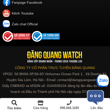
Fanpage Facebook
Kênh Youtube
Zalo chat Official
CÔNG TY CỔ PHẦN TRỰC TUYẾN ĐĂNG QUANG
VPGD: Số BH9A-SP.9A-60 Vinhomes Ocean Park 1 , Xã Dương Xá,
Huyện Gia Lâm, Hà Nội - Email: contact@dangquangwatch.vn
Giấy CNĐKKD và MSDN số: 0104938104 đăng ký lần đầu do Sở Kế
hoạch và Đầu tư Thành phố Hà Nội cấp ngày 07/10/2010
Cửa hàng
098.668.1189
Lên đầu
Tìm kiếm