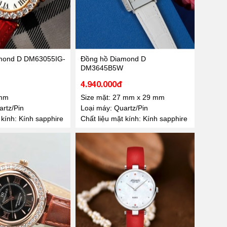
mond D DM63055IG-
Đồng hồ Diamond D
DM3645B5W
4.940.000đ
0mm
Size mặt: 27 mm x 29 mm
rtz/Pin
Loại máy: Quartz/Pin
 kính: Kính sapphire
Chất liệu mặt kính: Kính sapphire