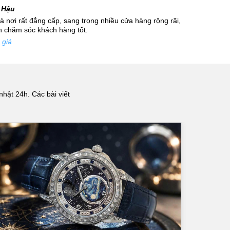
 Hậu
 nơi rất đẳng cấp, sang trọng nhiều cửa hàng rộng rãi,
nh chăm sóc khách hàng tốt.
 giá
hiệu. Thương hiệu
 hậu mãi tốt. Một
 Omega, Longines,
nhật 24h. Các bài viết
u của các bộ phận
iều chất liệu khác
ó dây đeo đỏm, dây
kế đặc biệt.
 nhau như đồng hồ