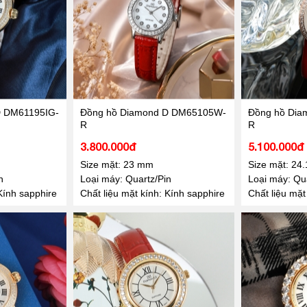
D DM61195IG-
Đồng hồ Diamond D DM65105W-
Đồng hồ Di
R
R
3.800.000đ
5.100.000đ
Size mặt: 23 mm
Size mặt: 24
n
Loại máy: Quartz/Pin
Loại máy: Qua
Kính sapphire
Chất liệu mặt kính: Kính sapphire
Chất liệu mặt