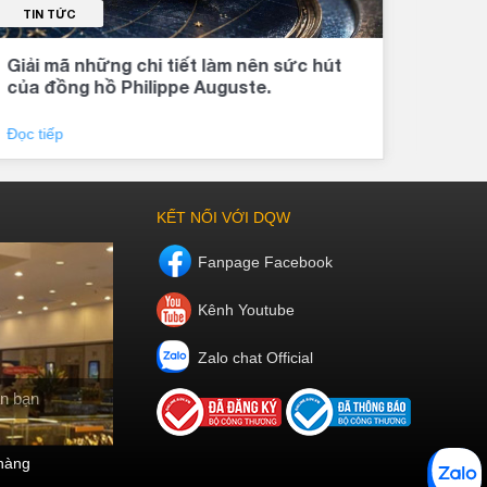
TIN TỨC
TI
Giải mã những chi tiết làm nên sức hút
Đồng
m xét cân đối giữa
của đồng hồ Philippe Auguste.
khí 
 tốt.
thương hiệu và địa
Đọc tiếp
Đọc 
ọn mua đồng hồ nữ
 mình.
KẾT NỐI VỚI DQW
Fanpage Facebook
Kênh Youtube
Zalo chat Official
n bạn
hàng