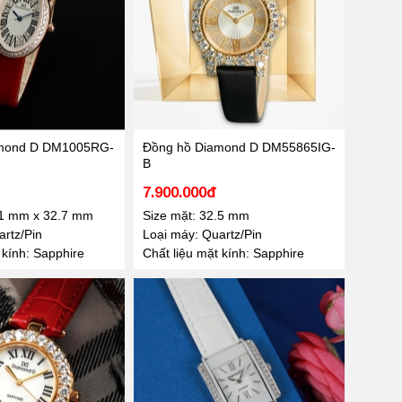
amond D DM1005RG-
Đồng hồ Diamond D DM55865IG-
B
7.900.000đ
.1 mm x 32.7 mm
Size mặt: 32.5 mm
rtz/Pin
Loại máy: Quartz/Pin
 kính: Sapphire
Chất liệu mặt kính: Sapphire