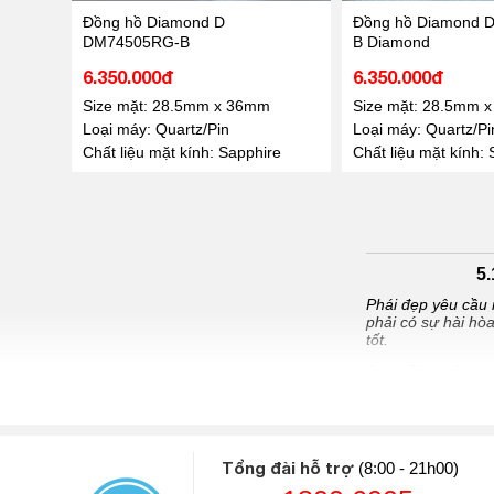
Đồng hồ Diamond D
Đồng hồ Diamond 
DM74505RG-B
B Diamond
6.350.000đ
6.350.000đ
Size mặt: 28.5mm x 36mm
Size mặt: 28.5mm 
Loại máy: Quartz/Pin
Loại máy: Quartz/Pi
Chất liệu mặt kính: Sapphire
Chất liệu mặt kính:
5
Phái đẹp yêu cầu 
phải có sự hài hò
tốt.
Cùng Đăng Quang 
đến từ các thương
DQW nhé
Đồng hồ nữ là một
nữ chính hãng trê
Tổng đài hỗ trợ
(8:00 - 21h00)
không hề đơn giản