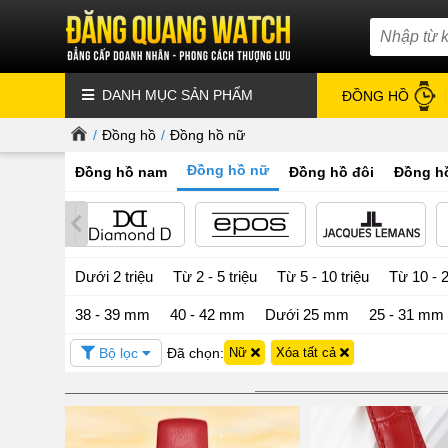
DANH MỤC SẢN PHẨM
ĐỒNG HỒ
/
Đồng hồ
/
Đồng hồ nữ
Đồng hồ nữ
Đồng hồ nam
Đồng hồ đôi
Đồng hồ
Dưới 2 triệu
Từ 2 - 5 triệu
Từ 5 - 10 triệu
Từ 10 - 2
38 - 39 mm
40 - 42 mm
Dưới 25 mm
25 - 31 mm
Bộ lọc
Đã chọn:
Nữ
Xóa tất cả