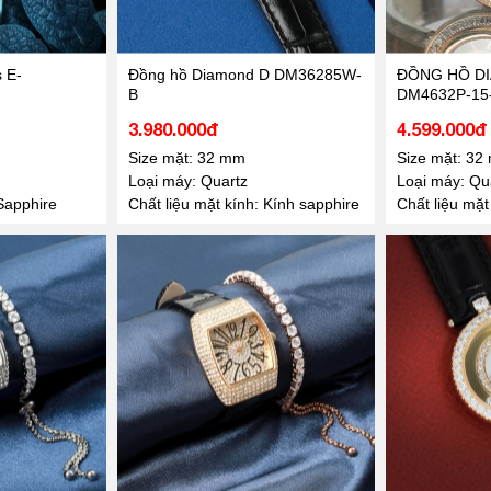
 E-
Đồng hồ Diamond D DM36285W-
ĐỒNG HỒ D
B
DM4632P-15
3.980.000đ
4.599.000đ
Size mặt: 32 mm
Size mặt: 32
Loại máy: Quartz
Loại máy: Qua
 Sapphire
Chất liệu mặt kính: Kính sapphire
Chất liệu mặt