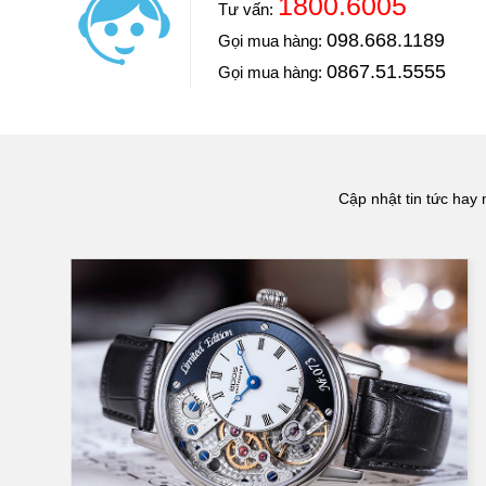
1800.6005
Tư vấn:
mua đồng hồ để g
Diễn viên: Hoàng Kim Ngọc
098.668.1189
Gọi mua hàng:
Khoe với mọi người Ngọc vừa mua một chiếc đồng hồ
Thương hiệ
luôn và chiếc đồng hồ này Ngọc mua ở Đăng Quang W
0867.51.5555
Gọi mua hàng:
==> Xem video đánh giá
Một trong những 
đáng tin cậy và nổ
số thương hiệu đ
Gucci, Citizen, Se
Chất liệu
Cập nhật tin tức hay 
Bộ phận chính củ
này sẽ ảnh hưởng 
nhau như thép khô
Kiểu dáng
Kiểu dáng của đồn
chuyền, dây đeo x
Tính năng
Tùy vào mục đích
đo thời gian, đồn