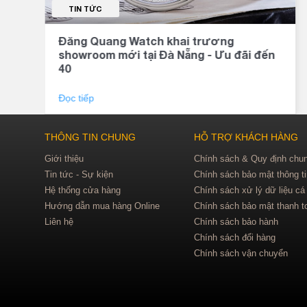
TIN TỨC
Giá thành
Đăng Quang Watch khai trương
Một vấn đề không 
showroom mới tại Đà Nẵng - Ưu đãi đến
chất lượng và giá 
40
Khi mua đồng hồ n
chỉ bán đồng hồ 
Đọc tiếp
chính hãng phù hợ
THÔNG TIN CHUNG
HỖ TRỢ KHÁCH HÀNG
Giới thiệu
Chính sách & Quy định chu
Tin tức - Sự kiện
Chính sách bảo mật thông t
Hệ thống cửa hàng
Chính sách xử lý dữ liệu cá
Hướng dẫn mua hàng Online
Chính sách bảo mật thanh t
Liên hệ
Chính sách bảo hành
Chính sách đổi hàng
Chính sách vận chuyển