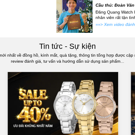
iúp bạn chọn được sản phẩm chất lượng.
Cầu thủ: Đoàn Văn
 mới siêu đẹp để đi tặng
Đăng Quang Watch là
u
atch đấy...
nhân viên rất tận tì
==> Xem video đánh
yếu tố cần quan tâm nhất khi mua đồng hồ nữ chính hãng là thương 
i tiếng sẽ
đảm bảo
chất lượng sản phẩm và thường có các chính sách
ồng hồ nữ nổi tiếng trên thế giới và được đánh giá cao như Rolex,
iko,…
Tin tức - Sự kiện
mới nhất về đồng hồ, kính mắt, quà tặng, thông tin tổng hợp được cập 
review đánh giá, tư vấn và hướng dẫn sử dụng sản phẩm...
a một chiếc đồng hồ bao gồm vỏ, dây đeo và mặt đồng hồ. Chất liệ
trực tiếp đến độ bền và độ chịu nước của sản phẩm. Đồng hồ nữ có nh
ng gỉ, vàng, bạc, da, cao su, vải,….
g hồ nữ rất đa dạng và mang tính cá nhân. Có các loại đồng hồ nữ c
ích,…Có các loại mặt đồng hồ tròn, vuông, thông thường hoặc có thiết 
 sử dụng của người dùng mà đồng hồ có thể có nhiều tính năng khác
g hồ đo tốc độ, đồng hồ thông minh,….