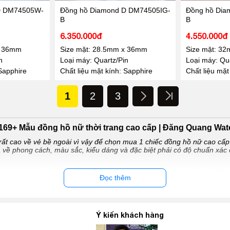
D DM74505W-
Đồng hồ Diamond D DM74505IG-
Đồng hồ Dia
B
B
6.350.000đ
4.550.000đ
x 36mm
Size mặt: 28.5mm x 36mm
Size mặt: 3
n
Loại máy: Quartz/Pin
Loại máy: Qua
 Sapphire
Chất liệu mặt kính: Sapphire
Chất liệu mặt
1
2
3
.169+ Mẫu đồng hồ nữ thời trang cao cấp | Đăng Quang Wat
rất cao về vẻ bề ngoài vì vậy để chọn mua 1 chiếc đồng hồ nữ cao cấp
a về phong cách, màu sắc, kiểu dáng và đặc biệt phải có độ chuẩn xác 
Watch khám phá những mẫu đồng hồ đeo tay thời trang đẹp nhất 
Đọc thêm
 hiệu nổi tiếng thế giới Thụy Sĩ, Nhật Bản, Đức, Pháp... được phân 
 món phụ kiện thời trang nữ không thể thiếu và hiện nay có rất nhiề
Ý kiến khách hàng
n thị trường. Tuy nhiên, việc lựa chọn một chiếc đồng hồ nữ chính hã
. Dưới đây là một số thông tin về đồng hồ nữ chính hãng cùng những 