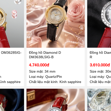
D DM36285IG-
Đồng hồ Diamond D
Đồng hồ Di
DM3638L5IG-B
R
4.740.000đ
3.610.000đ
Size mặt: 34 mm
Size mặt: 3
n
Loại máy: Quartz/Pin
Loại máy: Qua
Kính sapphire
Chất liệu mặt kính: Kính sapphire
Chất liệu mặt