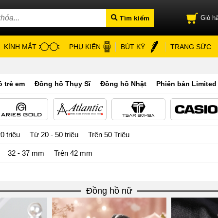
Tìm kiếm
Giỏ hà
KÍNH MẮT
PHỤ KIỆN
BÚT KÝ
TRANG SỨC
 trẻ em
Đồng hồ Thụy Sĩ
Đồng hồ Nhật
Phiên bản Limited
0 triệu
Từ 20 - 50 triệu
Trên 50 Triệu
32 - 37 mm
Trên 42 mm
Đồng hồ nữ