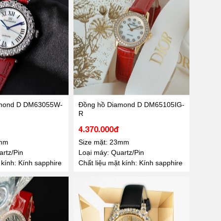
amond D DM63055W-
Đồng hồ Diamond D DM65105IG-
R
4.370.000đ
0mm
Size mặt: 23mm
rtz/Pin
Loại máy: Quartz/Pin
 kính: Kính sapphire
Chất liệu mặt kính: Kính sapphire