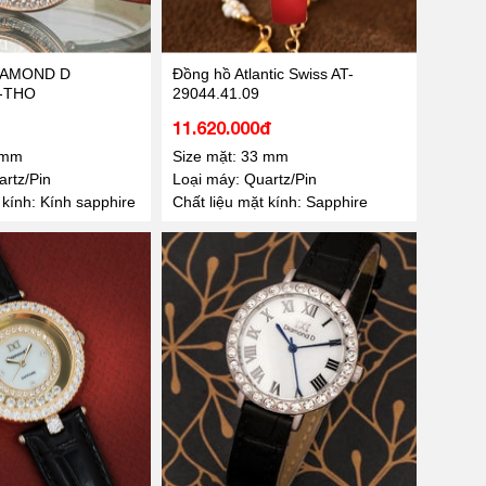
IAMOND D
Đồng hồ Atlantic Swiss AT-
-THO
29044.41.09
11.620.000đ
 mm
Size mặt: 33 mm
rtz/Pin
Loại máy: Quartz/Pin
 kính: Kính sapphire
Chất liệu mặt kính: Sapphire