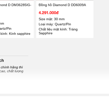
mond D DM36285IG-
Đồng hồ Diamond D DD6009A
4.291.000đ
Size mặt: 30 mm
2mm
Loại máy: Quartz/Pin
rtz/Pin
Chất liệu mặt kính: Tráng
Sapphire
 kính: Kính sapphire
ch
 chính hãng thì
cao, chất lượng
dành cho phái đẹp
phối độc quyền tại
u sản phẩm đồng hồ
ng phù hợp là điều
điều cần lưu ý khi