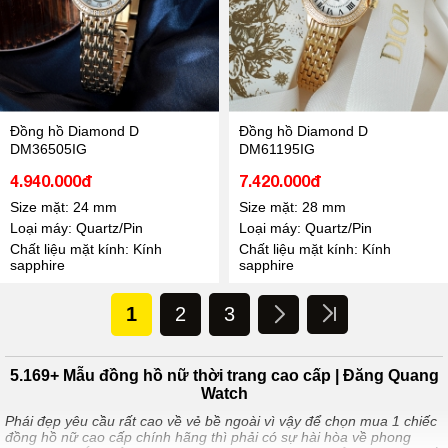
Đồng hồ Diamond D
Đồng hồ Diamond D
DM36505IG
DM61195IG
4.940.000đ
7.420.000đ
Size mặt: 24 mm
Size mặt: 28 mm
Loại máy: Quartz/Pin
Loại máy: Quartz/Pin
Chất liệu mặt kính: Kính
Chất liệu mặt kính: Kính
sapphire
sapphire
1
2
3
5.169+ Mẫu đồng hồ nữ thời trang cao cấp | Đăng Quang
Watch
Phái đẹp yêu cầu rất cao về vẻ bề ngoài vì vậy để chọn mua 1 chiếc
đồng hồ nữ cao cấp chính hãng thì phải có sự hài hòa về phong