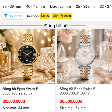
38 - 39 mm
40 - 42 mm
Dưới 25 mm
25 - 31 mm
32 - 3
Bộ lọc
Đã chọn:
Nữ
Xóa tất cả
Đồng hồ nữ
Đồng hồ Epos Swiss E-
Đồng hồ Epos Swiss E-
8000.700.22.95.37
8000.700.34.88.47
20.500.000đ
20.500.000đ
Size mặt: 34 mm
Size mặt: 34 mm