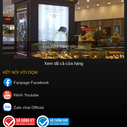
lưu ý rằng giá thành cao không đồng nghĩa với chất lượng tốt.
Khi mua đồng hồ nữ chính hãng, bạn cần phải tìm hiểu kỹ các thông
tin về sản phẩm, thương hiệu và địa chỉ bán đồng hồ để chắc chắn
được sự uy tín và chất lượng của sản phẩm. Việc chọn mua đồng hồ
nữ chính hãng phù hợp sẽ giúp bạn tự tin và thăng hoa hơn với món
phụ kiện thời trang của mình.
Tìm cửa hàng gần bạn
Xem tất cả cửa hàng
KẾT NỐI VỚI DQW
Fanpage Facebook
Kênh Youtube
Zalo chat Official