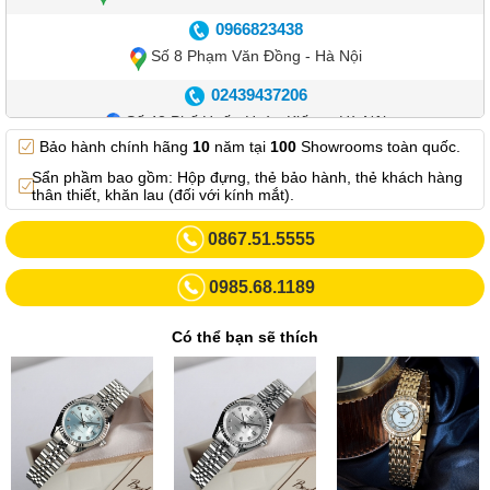
0966823438
Số 8 Phạm Văn Đồng - Hà Nội
02439437206
Số 42 Phố Huế - Hoàn Kiếm – Hà Nội
Bảo hành chính hãng
10
năm tại
100
Showrooms toàn quốc.
0982.769.887
Sẩn phầm bao gồm: Hộp đựng, thẻ bảo hành, thẻ khách hàng
Showroom 3: Số 87 Trương Định - Hai Bà Trưng - Hà Nội.
thân thiết, khăn lau (đối với kính mắt).
0969102552
0867.51.5555
Số 55 Trần Đăng Ninh – Cầu Giấy – Hà Nội
0985.68.1189
0963264832
Số 446 Xã Đàn ( Kim Liên mới) – Hà Nội
Có thể bạn sẽ thích
02437836542
Số 8 Trần Duy Hưng - Cầu Giấy - Hà Nội
02432232319
Số 413 Quang Trung - Hà Đông - Hà Nội
02432127660