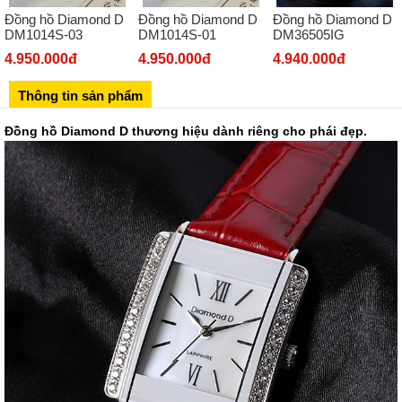
Đồng hồ Diamond D
Đồng hồ Diamond D
Đồng hồ Diamond D
Số 273 Nguyễn Văn Cừ - Long Biên - Hà Nội
DM1014S-03
DM1014S-01
DM36505IG
02439392490
4.950.000đ
4.950.000đ
4.940.000đ
Sô 580 Ngã tư Trường Chinh - Hà Nội
Thông tin sản phẩm
02433545555
Số 28 Chùa Thông - Sơn Tây - Hà Nội
Đồng hồ Diamond D thương hiệu dành riêng cho phái đẹp.
02437939481
Số 53 Trần Đăng Ninh - Cầu Giấy - Hà Nội
034 629 9090
Showroom 86: BH9A-SP.9A-63 Vinhomes Ocean Park 1, Dương
Xá, Gia Lâm, Thành phố Hà Nội