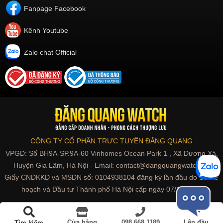
Fanpage Facebook
Kênh Youtube
Zalo chat Official
CÔNG TY CỔ PHẦN TRỰC TUYẾN ĐĂNG QUANG
VPGD: Số BH9A-SP.9A-60 Vinhomes Ocean Park 1 , Xã Dương Xá,
Huyện Gia Lâm, Hà Nội - Email: contact@dangquangwatch.vn
Giấy CNĐKKD và MSDN số: 0104938104 đăng ký lần đầu do Sở Kế
hoạch và Đầu tư Thành phố Hà Nội cấp ngày 07/10/2010
Cửa hàng
098.668.1189
Lên đầu
Tìm kiếm