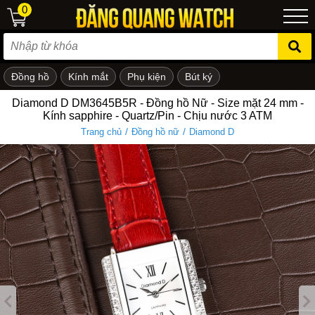
0
Đồng hồ
Kính mắt
Phụ kiện
Bút ký
ẻ em
Diamond D DM3645B5R - Đồng hồ Nữ - Size mặt 24 mm -
Kính sapphire - Quartz/Pin - Chịu nước 3 ATM
/
/
Trang chủ
Đồng hồ nữ
Diamond D