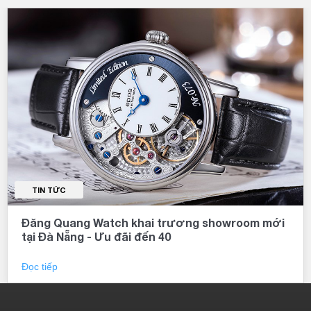
TIN TỨC
Đăng Quang Watch khai trương showroom mới
Ông Jiro Miyagawa - CEO Orient
tại Đà Nẵng - Ưu đãi đến 40
Đồng hồ Orient được chế tác bằng vỏ thép không gỉ hoặc vỏ
vàng, dây đeo bằng da hoặc kim loại có độ bền cao. Ngoài ra,
Đọc tiếp
mặt số và kim của đồng hồ được thiết kế rất đẹp mắt, đa dạng
về màu sắc và kiểu dáng, làm cho mỗi chiếc đồng hồ đều có
phong cách riêng và phù hợp với nhiều phong cách khác