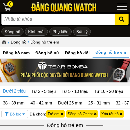
0
Đồng hồ
Kính mắt
Phụ kiện
Bút ký
ẻ em
/
Đồng hồ
/
Đồng hồ trẻ em
Đồng hồ trẻ em
Đồng hồ nam
Đồng hồ nữ
Đồng hồ đôi
Dưới 2 triệu
Từ 2 - 5 triệu
Từ 5 - 10 triệu
Từ 10 - 20 triệu
38 - 39 mm
40 - 42 mm
Dưới 25 mm
25 - 31 mm
32 - 3
Bộ lọc
Đã chọn:
Trẻ em
Đồng hồ Orient
Xóa tất cả
Đồng hồ trẻ em