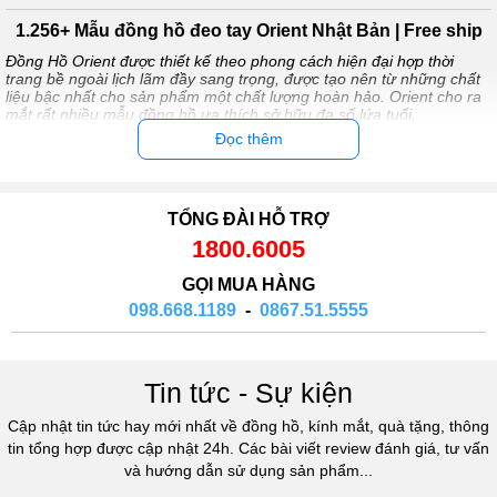
1.256+ Mẫu đồng hồ đeo tay Orient Nhật Bản | Free ship
Đồng Hồ Orient được thiết kế theo phong cách hiện đại hợp thời
trang bề ngoài lịch lãm đầy sang trọng, được tạo nên từ những chất
liệu bậc nhất cho sản phẩm một chất lượng hoàn hảo. Orient cho ra
mắt rất nhiều mẫu đồng hồ ưa thích sở hữu đa số lứa tuổi.
Đọc thêm
Mục lục
TỔNG ĐÀI HỖ TRỢ
Giới thiệu đồng hồ Orient
1800.6005
Orient là một thương hiệu đồng hồ của Nhật Bản, thành lập
GỌI MUA HÀNG
năm 1950. Với phong cách thiết kế đơn giản và tinh tế, Orient
098.668.1189
-
0867.51.5555
chú trọng vào chi tiết và chất lượng tốt nhất của từng sản
phẩm.
Đồng hồ
đeo tay Orient có rất nhiều kiểu dáng, từ đồng hồ cổ
Tin tức - Sự kiện
điển đến hiện đại. Các sản phẩm của Orient đều được sản
xuất bằng các kỹ thuật và
cô
ng nghệ cao cấp nhất, với những
Cập nhật tin tức hay mới nhất về đồng hồ, kính mắt, quà tặng, thông
tính năng tiên tiến như chống nước, chống sốc, chống trầy
tin tổng hợp được cập nhật 24h. Các bài viết review đánh giá, tư vấn
xước, giữ giờ chính xác trong thời gian dài và nhiều tính năng
và hướng dẫn sử dụng sản phẩm...
khác.