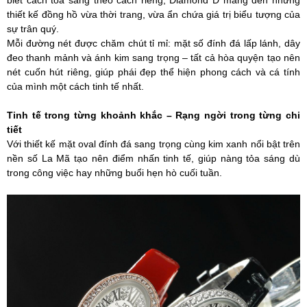
biết cách tỏa sáng theo cách riêng, Diamond D mang đến những
thiết kế đồng hồ vừa thời trang, vừa ẩn chứa giá trị biểu tượng của
sự trân quý.
Mỗi đường nét được chăm chút tỉ mỉ: mặt số đính đá lấp lánh, dây
đeo thanh mảnh và ánh kim sang trọng – tất cả hòa quyện tạo nên
nét cuốn hút riêng, giúp phái đẹp thể hiện phong cách và cá tính
của mình một cách tinh tế nhất.
Tinh tế trong từng khoảnh khắc – Rạng ngời trong từng chi
tiết
Với thiết kế mặt oval đính đá sang trọng cùng kim xanh nổi bật trên
nền số La Mã tạo nên điểm nhấn tinh tế, giúp nàng tỏa sáng dù
trong công việc hay những buổi hẹn hò cuối tuần.