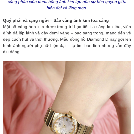
cùng phần viền demi hồng ánh kim tạo nên sự hòa quyện giữa
hiện đại và lãng mạn.
Quý phái và rạng ngời – Sắc vàng ánh kim tỏa sáng
Mặt số vàng ánh kim được trang trí họa tiết tia sáng lan tỏa, viền
đính đá lấp lánh và dây demi vàng – bạc sang trọng, mang đến vẻ
đẹp cuốn hút và thời thượng. Mẫu đồng hồ Diamond D này gợi lên
hình ảnh người phụ nữ hiện đại – tự tin, bản lĩnh nhưng vẫn đầy
dịu dàng.