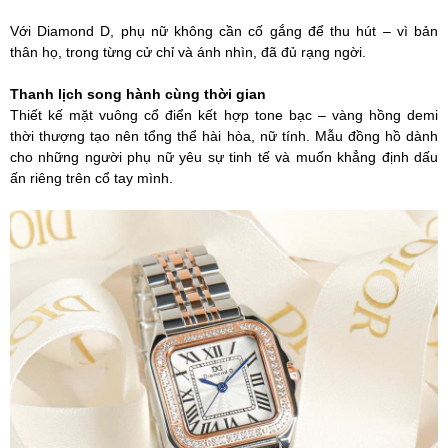
Với Diamond D, phụ nữ không cần cố gắng để thu hút – vì bản
thân họ, trong từng cử chỉ và ánh nhìn, đã đủ rạng ngời.
Thanh lịch song hành cùng thời gian
Thiết kế mặt vuông cổ điển kết hợp tone bạc – vàng hồng demi
thời thượng tạo nên tổng thể hài hòa, nữ tính. Mẫu đồng hồ dành
cho những người phụ nữ yêu sự tinh tế và muốn khẳng định dấu
ấn riêng trên cổ tay mình.