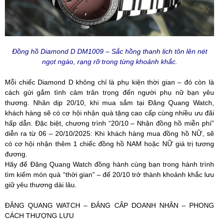
Đồng hồ Diamond D DM1009 – Sắc hồng thanh lịch tôn lên nét
ngọt ngào, rạng rỡ trong từng khoảnh khắc.
Mỗi chiếc Diamond D không chỉ là phụ kiện thời gian – đó còn là
cách gửi gắm tình cảm trân trọng đến người phụ nữ bạn yêu
thương. Nhân dịp 20/10, khi mua sắm tại Đăng Quang Watch,
khách hàng sẽ có cơ hội nhận quà tặng cao cấp cùng nhiều ưu đãi
hấp dẫn. Đặc biệt, chương trình “20/10 – Nhận đồng hồ miễn phí”
diễn ra từ 06 – 20/10/2025: Khi khách hàng mua đồng hồ NỮ, sẽ
có cơ hội nhận thêm 1 chiếc đồng hồ NAM hoặc NỮ giá trị tương
đương.
Hãy để Đăng Quang Watch đồng hành cùng bạn trong hành trình
tìm kiếm món quà “thời gian” – để 20/10 trở thành khoảnh khắc lưu
giữ yêu thương dài lâu.
ĐĂNG QUANG WATCH – ĐẲNG CẤP DOANH NHÂN – PHONG
CÁCH THƯỢNG LƯU