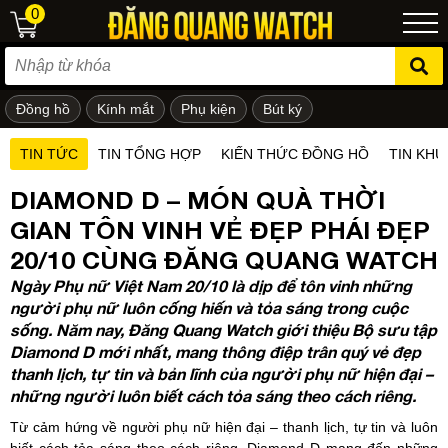
0
Đồng hồ
Kính mắt
Phụ kiện
Bút ký
ẻ em
TIN TỨC
TIN TỔNG HỢP
KIẾN THỨC ĐỒNG HỒ
TIN KHU
DIAMOND D – MÓN QUÀ THỜI
GIAN TÔN VINH VẺ ĐẸP PHÁI ĐẸP
20/10 CÙNG ĐĂNG QUANG WATCH
Ngày Phụ nữ Việt Nam 20/10 là dịp để tôn vinh những
người phụ nữ luôn cống hiến và tỏa sáng trong cuộc
sống. Năm nay, Đăng Quang Watch giới thiệu Bộ sưu tập
Diamond D mới nhất, mang thông điệp trân quý vẻ đẹp
thanh lịch, tự tin và bản lĩnh của người phụ nữ hiện đại –
những người luôn biết cách tỏa sáng theo cách riêng.
Từ cảm hứng về người phụ nữ hiện đại – thanh lịch, tự tin và luôn