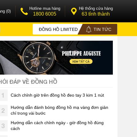
Hotline mua hàng
Hệ thống cửa hàng
ng (0)
1800 6005
63 tỉnh thành
ĐỒNG HỒ LIMITED
TIN TỨC
HỎI ĐÁP VỀ ĐỒNG HỒ
1
Cách chỉnh giờ trên đồng hồ đeo tay 3 kim 1 nút
Hướng dẫn đánh bóng đồng hồ mạ vàng đơn giản
2
chỉ trong vài bước
Hướng dẫn cách chỉnh ngày - giờ đồng hồ đúng
3
cách