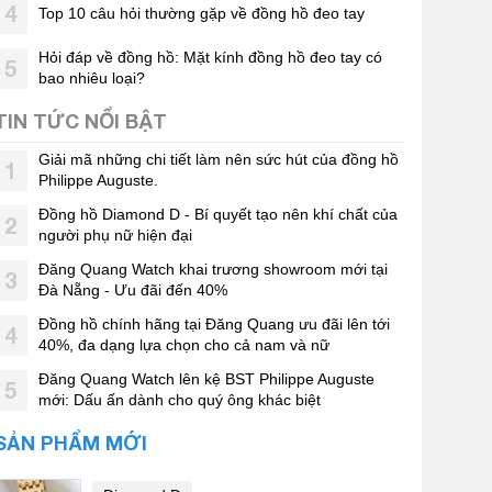
4
Top 10 câu hỏi thường gặp về đồng hồ đeo tay
Hỏi đáp về đồng hồ: Mặt kính đồng hồ đeo tay có
5
bao nhiêu loại?
TIN TỨC NỔI BẬT
Giải mã những chi tiết làm nên sức hút của đồng hồ
1
Philippe Auguste.
Đồng hồ Diamond D - Bí quyết tạo nên khí chất của
2
người phụ nữ hiện đại
Đăng Quang Watch khai trương showroom mới tại
3
Đà Nẵng - Ưu đãi đến 40%
Đồng hồ chính hãng tại Đăng Quang ưu đãi lên tới
4
40%, đa dạng lựa chọn cho cả nam và nữ
Đăng Quang Watch lên kệ BST Philippe Auguste
5
mới: Dấu ấn dành cho quý ông khác biệt
SẢN PHẨM MỚI