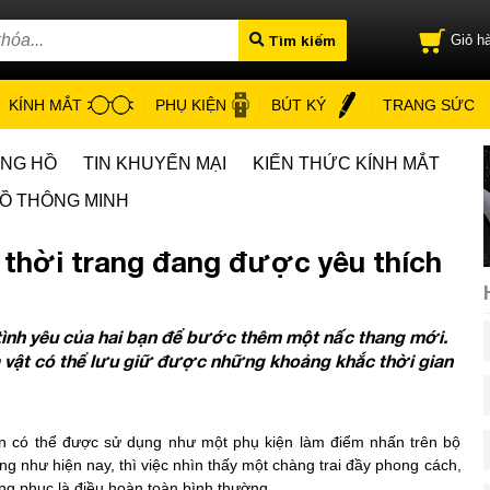
Tìm kiếm
Giỏ hà
KÍNH MẮT
PHỤ KIỆN
BÚT KÝ
TRANG SỨC
ỒNG HỒ
TIN KHUYẾN MẠI
KIẾN THỨC KÍNH MẮT
Ồ THÔNG MINH
thời trang đang được yêu thích
 tình yêu của hai bạn để bước thêm một nấc thang mới.
à vật có thể lưu giữ được những khoảng khắc thời gian
n có thể được sử dụng như một phụ kiện làm điểm nhấn trên bộ
ang như hiện nay, thì việc nhìn thấy một chàng trai đầy phong cách,
ang phục là điều hoàn toàn bình thường.