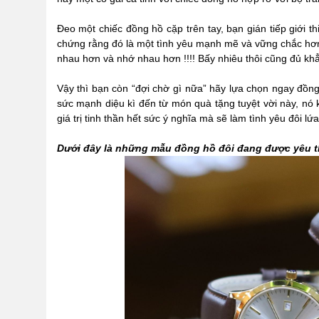
Đeo một chiếc đồng hồ cặp trên tay, bạn gián tiếp giới 
chứng rằng đó là một tình yêu mạnh mẽ và vững chắc hơn 
nhau hơn và nhớ nhau hơn !!!! Bấy nhiêu thôi cũng đủ kh
Vậy thì bạn còn “đợi chờ gì nữa” hãy lựa chọn ngay đồn
sức mạnh diệu kì đến từ món quà tặng tuyệt vời này, nó
giá trị tinh thần hết sức ý nghĩa mà sẽ làm tình yêu đôi l
D
ướ
i đây là những m
ẫ
u đ
ồ
ng h
ồ
đôi đang đ
ượ
c yêu 