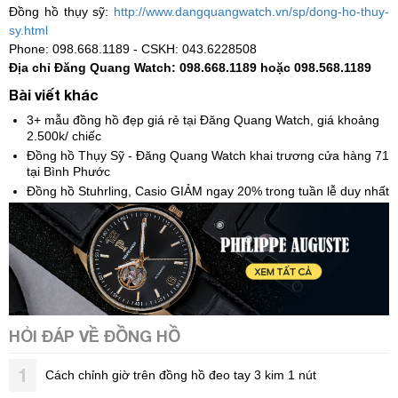
Đồng hồ thụy sỹ:
http://www.dangquangwatch.vn/sp/dong-ho-thuy-
sy.html
Phone: 098.668.1189 - CSKH: 043.6228508
Địa chỉ Đăng Quang Watch: 098.668.1189 hoặc 098.568.1189
Bài viết khác
3+ mẫu đồng hồ đẹp giá rẻ tại Đăng Quang Watch, giá khoảng
2.500k/ chiếc
Đồng hồ Thụy Sỹ - Đăng Quang Watch khai trương cửa hàng 71
tại Bình Phước
Đồng hồ Stuhrling, Casio GIẢM ngay 20% trong tuần lễ duy nhất
HỎI ĐÁP VỀ ĐỒNG HỒ
1
Cách chỉnh giờ trên đồng hồ đeo tay 3 kim 1 nút