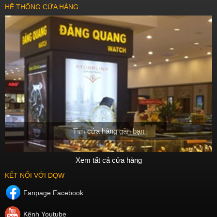
HỆ THỐNG CỬA HÀNG
Tìm cửa hàng gần bạn
Xem tất cả cửa hàng
KẾT NỐI VỚI DQW
Fanpage Facebook
Kênh Youtube