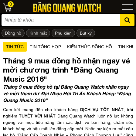
0
Đồng hồ
Kính mắt
Phụ kiện
Bút ký
ẻ em
TIN TỨC
TIN TỔNG HỢP
KIẾN THỨC ĐỒNG HỒ
TIN KHU
Tháng 9 mua đồng hồ nhận ngay vé
mời chương trình "Đăng Quang
Music 2016"
Tháng 9 mua đồng hồ tại Đăng Quang Watch nhận ngay
vé mời tham dự Đại Nhạc Hội Tri Ân Khách Hàng: “Đăng
Quang Music 2016”
Cam kết mang đến cho khách hàng
DỊCH VỤ TỐT NHẤT
, trải
nghiệm
TUYỆT VỜI NHẤT
Đăng Quang Watch luôn nỗ lực không
ngừng với mục tiêu nâng tầm các dịch vụ bán hàng, chăm sóc
khách hàng và hậu mãi lên đẳng cấp mới. Nhân sự kiện ra mắt câu
lạc bộ “Đẳng Cấp Doanh Nhân – Phong Cách Thượng Lưu” cũng