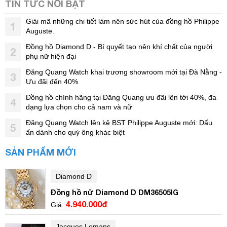
TIN TỨC NỔI BẬT
Giải mã những chi tiết làm nên sức hút của đồng hồ Philippe
1
Auguste.
Đồng hồ Diamond D - Bí quyết tạo nên khí chất của người
2
phụ nữ hiện đại
Đăng Quang Watch khai trương showroom mới tại Đà Nẵng -
3
Ưu đãi đến 40%
Đồng hồ chính hãng tại Đăng Quang ưu đãi lên tới 40%, đa
4
dạng lựa chọn cho cả nam và nữ
Đăng Quang Watch lên kệ BST Philippe Auguste mới: Dấu
5
ấn dành cho quý ông khác biệt
SẢN PHẨM MỚI
Diamond D
Đồng hồ nữ Diamond D DM36505IG
4.940.000đ
Giá:
Jacques Lemans