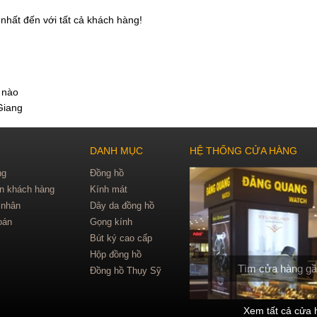
nhất đến với tất cả khách hàng!
 nào
Giang
DANH MỤC
HỆ THỐNG CỬA HÀNG
ng
Đồng hồ
in khách hàng
Kính mát
 nhân
Dây da đồng hồ
oán
Gọng kính
Bút ký cao cấp
Hộp đồng hồ
Tìm cửa hàng gầ
Đồng hồ Thụy Sỹ
Xem tất cả cửa 