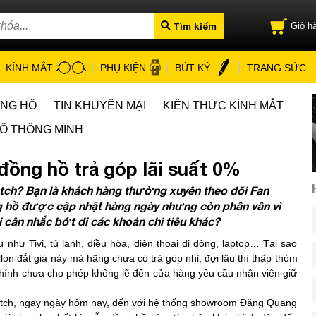
Tìm kiếm
Giỏ hà
KÍNH MẮT
PHỤ KIỆN
BÚT KÝ
TRANG SỨC
ỒNG HỒ
TIN KHUYẾN MẠI
KIẾN THỨC KÍNH MẮT
Ồ THÔNG MINH
ng hồ trả góp lãi suất 0%
tch? Bạn là khách hàng thường xuyên theo dõi Fan
 hồ được cập nhật hàng ngày nhưng còn phân vân vì
 cân nhắc bớt đi các khoản chi tiêu khác?
 như Tivi, tủ lạnh, điều hòa, điện thoại di động, laptop… Tại sao
on đắt giá này mà hãng chưa có trả góp nhỉ, đợi lâu thì thấp thỏm
chính chưa cho phép không lẽ đến cửa hàng yêu cầu nhân viên giữ
atch, ngay ngày hôm nay, đến với hệ thống showroom Đăng Quang