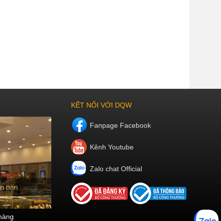
KẾT NỐI VỚI DQW
Fanpage Facebook
Kênh Youtube
Zalo chat Official
n bạn
hàng