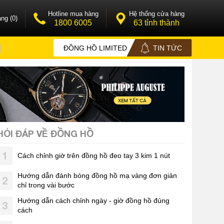
Hotline mua hàng
Hệ thống cửa hàng
ng (0)
1800 6005
63 tỉnh thành
ĐỒNG HỒ LIMITED
TIN TỨC
HỎI ĐÁP VỀ ĐỒNG HỒ
1
Cách chỉnh giờ trên đồng hồ đeo tay 3 kim 1 nút
Hướng dẫn đánh bóng đồng hồ mạ vàng đơn giản
2
chỉ trong vài bước
Hướng dẫn cách chỉnh ngày - giờ đồng hồ đúng
3
cách