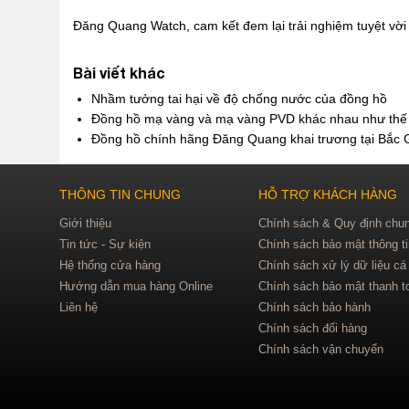
Đăng Quang Watch, cam kết đem lại trải nghiệm tuyệt vời 
Bài viết khác
Nhầm tưởng tai hại về độ chống nước của đồng hồ
Đồng hồ mạ vàng và mạ vàng PVD khác nhau như thế
Đồng hồ chính hãng Đăng Quang khai trương tại Bắc 
THÔNG TIN CHUNG
HỖ TRỢ KHÁCH HÀNG
Giới thiệu
Chính sách & Quy định chu
Tin tức - Sự kiện
Chính sách bảo mật thông t
Hệ thống cửa hàng
Chính sách xử lý dữ liệu cá
Hướng dẫn mua hàng Online
Chính sách bảo mật thanh t
Liên hệ
Chính sách bảo hành
Chính sách đổi hàng
Chính sách vận chuyển