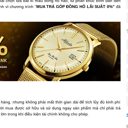
 mái chọn lựa bất kì mẫu đồng hồ nào, từ phân khúc bình dân đến
h vì chương trình “
MUA TRẢ GÓP ĐỒNG HỒ LÃI SUẤT 0%
”
đã
àng, nhưng không phải mất thời gian dài để tích lũy đủ kinh phí
i mua được sở hữu và sử dụng ngay sản phẩm mà chỉ phải trả
 lớn trong khi điều kiện tài chính không cho phép.