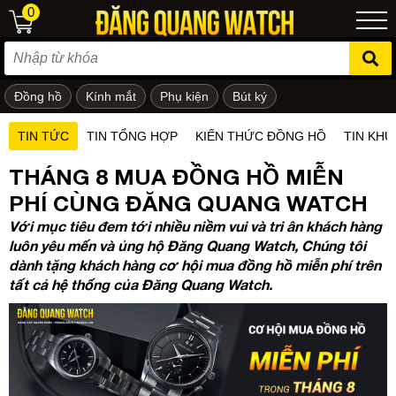
0
Đồng hồ
Kính mắt
Phụ kiện
Bút ký
ẻ em
TIN TỨC
TIN TỔNG HỢP
KIẾN THỨC ĐỒNG HỒ
TIN KHU
THÁNG 8 MUA ĐỒNG HỒ MIỄN
PHÍ CÙNG ĐĂNG QUANG WATCH
Với mục tiêu đem tới nhiều niềm vui và tri ân khách hàng
luôn yêu mến và ủng hộ Đăng Quang Watch, Chúng tôi
dành tặng khách hàng cơ hội mua đồng hồ miễn phí trên
tất cả hệ thống của Đăng Quang Watch.