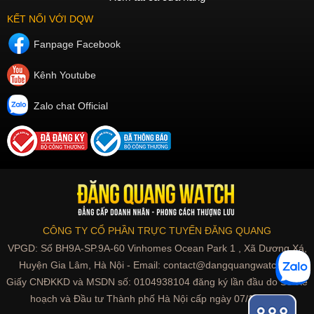
KẾT NỐI VỚI DQW
Fanpage Facebook
Kênh Youtube
Zalo chat Official
CÔNG TY CỔ PHẦN TRỰC TUYẾN ĐĂNG QUANG
VPGD: Số BH9A-SP.9A-60 Vinhomes Ocean Park 1 , Xã Dương Xá,
Huyện Gia Lâm, Hà Nội - Email: contact@dangquangwatch.vn
Giấy CNĐKKD và MSDN số: 0104938104 đăng ký lần đầu do Sở Kế
hoạch và Đầu tư Thành phố Hà Nội cấp ngày 07/10/2010