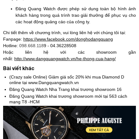
Đăng Quang Watch được phép sử dụng toàn bộ hình ảnh
khách hàng trong quá trình trao giải thưởng để phục vụ cho
các hoạt động quảng cáo của công ty.
Chi tiết thêm về chương trình, vui lòng liên hệ với chúng tôi tại:
Fanpage:
https://www.facebook.com/donghodangquang
Hotline:
098.668.118
9 - 04.36228508
Hoặc liên hệ với các showroom gần
nhất:
http://www.dangquangwatch.vn/he-thong-cua-hang/
Bài viết khác
(Crazy sale Online) Giảm giá sốc 20% khi mua Diamond D
online tại www.Dangquangwatch.vn
Đăng Quang Watch Nha Trang khai trương showroom 16
Đăng Quang Watch khai trương showroom mới tại 563 cách
mạng T8 -HCM