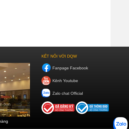
KẾT NỐI VỚI DQW
Fanpage Facebook
Kênh Youtube
Zalo chat Official
n bạn
hàng