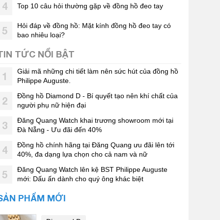
4
Top 10 câu hỏi thường gặp về đồng hồ đeo tay
Hỏi đáp về đồng hồ: Mặt kính đồng hồ đeo tay có
5
bao nhiêu loại?
TIN TỨC NỔI BẬT
Giải mã những chi tiết làm nên sức hút của đồng hồ
1
Philippe Auguste.
Đồng hồ Diamond D - Bí quyết tạo nên khí chất của
2
người phụ nữ hiện đại
Đăng Quang Watch khai trương showroom mới tại
3
Đà Nẵng - Ưu đãi đến 40%
Đồng hồ chính hãng tại Đăng Quang ưu đãi lên tới
4
40%, đa dạng lựa chọn cho cả nam và nữ
Đăng Quang Watch lên kệ BST Philippe Auguste
5
mới: Dấu ấn dành cho quý ông khác biệt
SẢN PHẨM MỚI