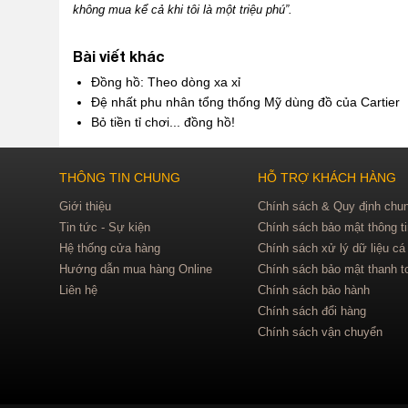
không mua kể cả khi tôi là một triệu phú”.
Bài viết khác
Đồng hồ: Theo dòng xa xỉ
Đệ nhất phu nhân tổng thống Mỹ dùng đồ của Cartier
Bỏ tiền tỉ chơi... đồng hồ!
THÔNG TIN CHUNG
HỖ TRỢ KHÁCH HÀNG
Giới thiệu
Chính sách & Quy định chu
Tin tức - Sự kiện
Chính sách bảo mật thông t
Hệ thống cửa hàng
Chính sách xử lý dữ liệu cá
Hướng dẫn mua hàng Online
Chính sách bảo mật thanh t
Liên hệ
Chính sách bảo hành
Chính sách đổi hàng
Chính sách vận chuyển