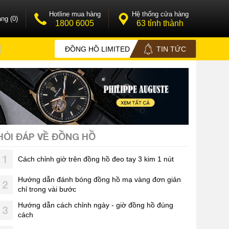
Hotline mua hàng
Hệ thống cửa hàng
ng (0)
1800 6005
63 tỉnh thành
ĐỒNG HỒ LIMITED
TIN TỨC
HỎI ĐÁP VỀ ĐỒNG HỒ
1
Cách chỉnh giờ trên đồng hồ đeo tay 3 kim 1 nút
Hướng dẫn đánh bóng đồng hồ mạ vàng đơn giản
2
chỉ trong vài bước
Hướng dẫn cách chỉnh ngày - giờ đồng hồ đúng
3
cách