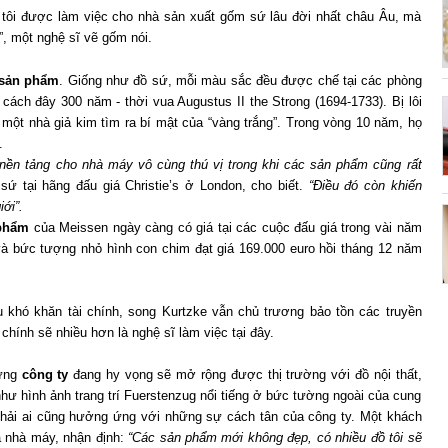
 tôi được làm việc cho nhà sản xuất gốm sứ lâu đời nhất châu Âu, mà
, một nghệ sĩ vẽ gốm nói.
sản phẩm
. Giống như đồ sứ, mỗi màu sắc đều được chế tại các phòng
cách đây 300 năm - thời vua Augustus II the Strong (1694-1733). Bị lôi
một nhà giả kim tìm ra bí mật của “vàng trắng”. Trong vòng 10 năm, họ
.
nền tảng cho nhà máy vô cùng thú vị trong khi các sản phẩm cũng rất
ứ tại hãng đấu giá Christie’s ở London, cho biết.
“Điều đó còn khiến
ới”.
phẩm
của Meissen ngày càng có giá tại các cuộc đấu giá trong vài năm
o và bức tượng nhỏ hình con chim đạt giá 169.000 euro hồi tháng 12 năm
 khó khăn tài chính, song Kurtzke vẫn chủ trương bảo tồn các truyền
chính sẽ nhiều hơn là nghệ sĩ làm việc tại đây.
hưng
công ty
đang hy vọng sẽ mở rộng được thị trường với đồ nội thất,
hư hình ảnh trang trí Fuerstenzug nổi tiếng ở bức tường ngoài của cung
hải ai cũng hưởng ứng với những sự cách tân của công ty. Một khách
a nhà máy, nhận định:
“Các sản phẩm mới không đẹp, có nhiều đồ tôi sẽ