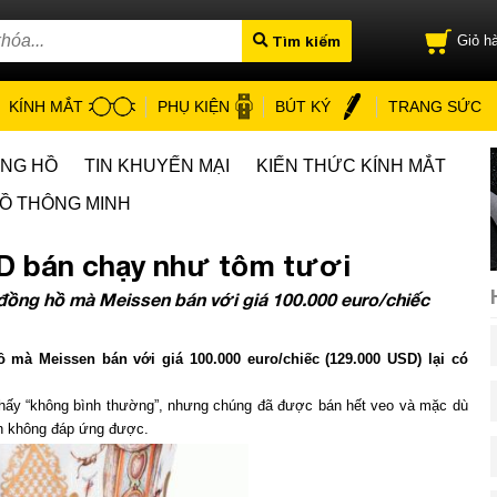
Tìm kiếm
Giỏ hà
KÍNH MẮT
PHỤ KIỆN
BÚT KÝ
TRANG SỨC
ỒNG HỒ
TIN KHUYẾN MẠI
KIẾN THỨC KÍNH MẮT
Ồ THÔNG MINH
SD bán chạy như tôm tươi
 đồng hồ mà Meissen bán với giá 100.000 euro/chiếc
 mà Meissen bán với giá 100.000 euro/chiếc (129.000 USD) lại có
thấy “không bình thường”, nhưng chúng đã được bán hết veo và mặc dù
n không đáp ứng được.