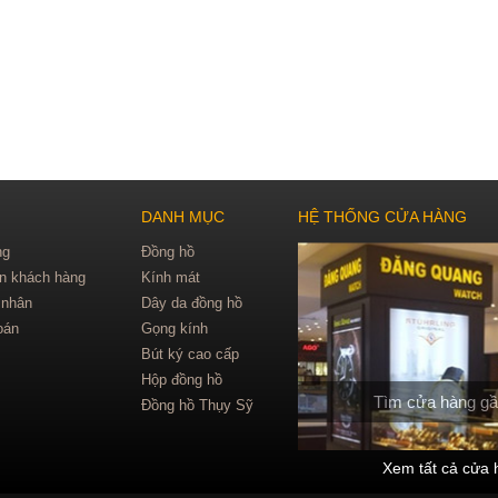
DANH MỤC
HỆ THỐNG CỬA HÀNG
ng
Đồng hồ
in khách hàng
Kính mát
 nhân
Dây da đồng hồ
oán
Gọng kính
Bút ký cao cấp
Hộp đồng hồ
Tìm cửa hàng gầ
Đồng hồ Thụy Sỹ
Xem tất cả cửa 