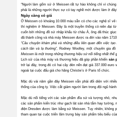
“Người làm gốm sứ ở Meissen rất tự hào không chỉ vì chúng
phải là những người thực sự có tay nghề mới được làm ở đây”
Ngày càng có giá
Ở Meissen có khoảng 10.000 màu sẵn có cho các nghệ sĩ vẽ
thí nghiệm ở Meissen. Đây là một truyền thống có niên đại từ 
cuốn bởi những đồ sứ nhập khẩu từ châu Á, ông đã thúc giục 
đã thành công và nhà máy Meissen được ra đời vào năm 1710
“Câu chuyện khám phá và những điều liên quan đến việc tạo 
cách tân và lạ thường”,
Rodney Woolley, một chuyên gia đồ s
Meissen là một trong những thương hiệu sứ nổi tiếng nhất thế gi
Lịch sử của nhà máy và thương hiệu đã góp phần khiến
sản 
trở lại đây, trong đó có hai cây đèn nến đạt giá 337.000 eur
ngoái tại cuộc đấu giá cho hãng Christie’s ở Paris tổ chức.
Mặc dù vài năm gần đây Meissen vẫn phải đối diện với nhiều
thống của công ty. Việc cắt giảm người làm trong đội ngũ hành 
Mặc dù nổi tiếng với các sản phẩm đĩa sứ và tượng nhỏ, n
các sản phẩm kiến trúc như gạch lát sàn nhà tắm hay tường, n
điện Dresden được làm bằng sứ Meissen. Tuy nhiên, không p
tham quan tại cuộc triển lãm trưng bày sản phẩm tiêu biểu củ