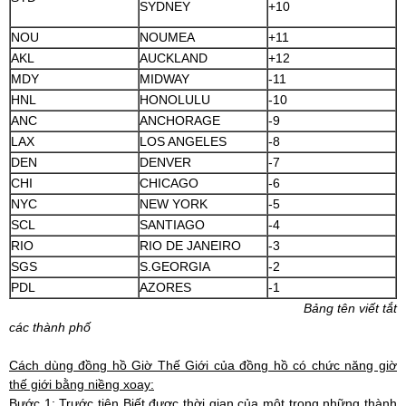
SYDNEY
+10
NOU
NOUMEA
+11
AKL
AUCKLAND
+12
MDY
MIDWAY
-11
HNL
HONOLULU
-10
ANC
ANCHORAGE
-9
LAX
LOS ANGELES
-8
DEN
DENVER
-7
CHI
CHICAGO
-6
NYC
NEW YORK
-5
SCL
SANTIAGO
-4
RIO
RIO DE JANEIRO
-3
SGS
S.GEORGIA
-2
PDL
AZORES
-1
Bảng tên viết tắt
các thành phố
Cách dùng đồng hồ Giờ Thế Giới của đồng hồ có chức năng giờ
thế giới bằng niềng xoay:
Bước 1: Trước tiên Biết được thời gian của một trong những thành