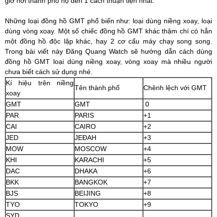
giờ nơi thanh phố họ đến 1 cách thuận tiện nhất.
Những loại đồng hồ GMT phổ biến như: loại dùng niềng xoay, loại
dùng vòng xoay. Một số chiếc đồng hồ GMT khác thậm chí có hẳn
một đồng hồ độc lập khác, hay 2 cơ cấu máy chạy song song.
Trong bài viết này Đăng Quang Watch sẽ hướng dẫn cách dùng
đồng hồ GMT loại dùng niềng xoay, vòng xoay mà nhiều người
chưa biết cách sử dụng nhé.
Kí hiệu trên niềng
Tên thành phố
Chênh lệch với GMT
xoay
GMT
GMT
0
PAR
PARIS
+1
CAI
CAIRO
+2
JED
JEĐAH
+3
MOW
MOSCOW
+4
KHI
KARACHI
+5
DAC
DHAKA
+6
BKK
BANGKOK
+7
BJS
BEIJING
+8
TYO
TOKYO
+9
SYD