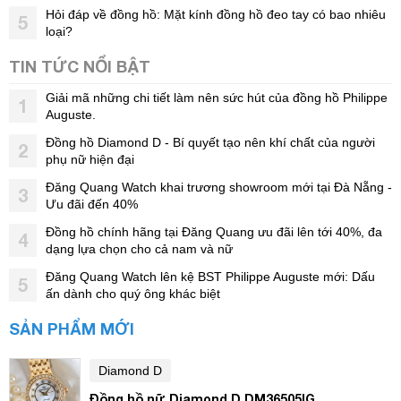
Hỏi đáp về đồng hồ: Mặt kính đồng hồ đeo tay có bao nhiêu
5
loại?
TIN TỨC NỔI BẬT
Giải mã những chi tiết làm nên sức hút của đồng hồ Philippe
1
Auguste.
Đồng hồ Diamond D - Bí quyết tạo nên khí chất của người
2
phụ nữ hiện đại
Đăng Quang Watch khai trương showroom mới tại Đà Nẵng -
3
Ưu đãi đến 40%
Đồng hồ chính hãng tại Đăng Quang ưu đãi lên tới 40%, đa
4
dạng lựa chọn cho cả nam và nữ
Đăng Quang Watch lên kệ BST Philippe Auguste mới: Dấu
5
ấn dành cho quý ông khác biệt
SẢN PHẨM MỚI
Diamond D
Đồng hồ nữ Diamond D DM36505IG