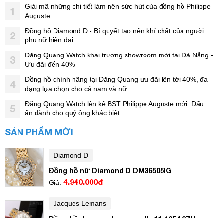
Giải mã những chi tiết làm nên sức hút của đồng hồ Philippe
1
Auguste.
Đồng hồ Diamond D - Bí quyết tạo nên khí chất của người
2
phụ nữ hiện đại
Đăng Quang Watch khai trương showroom mới tại Đà Nẵng -
3
Ưu đãi đến 40%
Đồng hồ chính hãng tại Đăng Quang ưu đãi lên tới 40%, đa
4
dạng lựa chọn cho cả nam và nữ
Đăng Quang Watch lên kệ BST Philippe Auguste mới: Dấu
5
ấn dành cho quý ông khác biệt
SẢN PHẨM MỚI
Diamond D
Đồng hồ nữ Diamond D DM36505IG
4.940.000đ
Giá:
Jacques Lemans