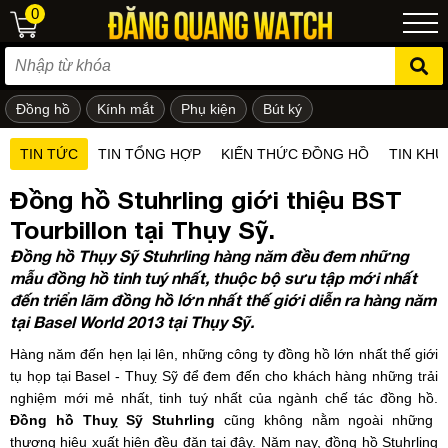
0
Đồng hồ
Kính mắt
Phụ kiện
Bút ký
ẻ em
TIN TỨC
TIN TỔNG HỢP
KIẾN THỨC ĐỒNG HỒ
TIN KHU
Đồng hồ Stuhrling giới thiệu BST
Tourbillon tại Thụy Sỹ.
Đồng hồ Thụy Sỹ Stuhrling hàng năm đều đem những
mẫu đồng hồ tinh tuý nhất, thuộc bộ sưu tập mới nhất
đến triển lãm đồng hồ lớn nhất thế giới diễn ra hàng năm
tại Basel World 2013 tại Thụy Sỹ.
Hàng năm đến hẹn lại lên, những công ty đồng hồ lớn nhất thế giới
tụ họp tại Basel - Thuỵ Sỹ để đem đến cho khách hàng những trải
nghiệm mới mẻ nhất, tinh tuý nhất của ngành chế tác đồng hồ.
Đồng hồ Thuỵ Sỹ Stuhrling
cũng không nằm ngoài những
thương hiệu xuất hiện đều đặn tại đây. Năm nay, đồng hồ Stuhrling