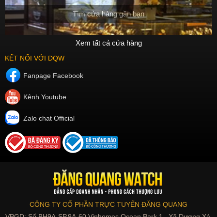
Tìm cửa hàng gần bạn
Xem tất cả cửa hàng
KẾT NỐI VỚI DQW
Fanpage Facebook
Kênh Youtube
Zalo chat Official
CÔNG TY CỔ PHẦN TRỰC TUYẾN ĐĂNG QUANG
VPGD: Số BH9A-SP.9A-60 Vinhomes Ocean Park 1 , Xã Dương Xá,