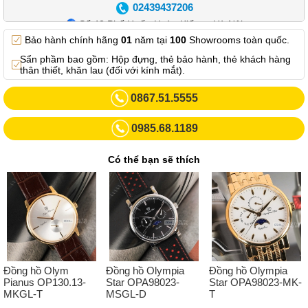
02439437206
Số 42 Phố Huế - Hoàn Kiếm – Hà Nội
Bảo hành chính hãng
01
năm tại
100
Showrooms toàn quốc.
0982.769.887
Sẩn phầm bao gồm: Hộp đựng, thẻ bảo hành, thẻ khách hàng
Showroom 3: Số 87 Trương Định - Hai Bà Trưng - Hà Nội.
thân thiết, khăn lau (đối với kính mắt).
0969102552
0867.51.5555
Số 55 Trần Đăng Ninh – Cầu Giấy – Hà Nội
0985.68.1189
0963264832
Số 446 Xã Đàn ( Kim Liên mới) – Hà Nội
Có thể bạn sẽ thích
02437836542
Số 8 Trần Duy Hưng - Cầu Giấy - Hà Nội
02432232319
Số 413 Quang Trung - Hà Đông - Hà Nội
02432127660
Đồng hồ Olym
Đồng hồ Olympia
Đồng hồ Olympia
Số 273 Nguyễn Văn Cừ - Long Biên - Hà Nội
Pianus OP130.13-
Star OPA98023-
Star OPA98023-MK-
MKGL-T
MSGL-D
T
02439392490