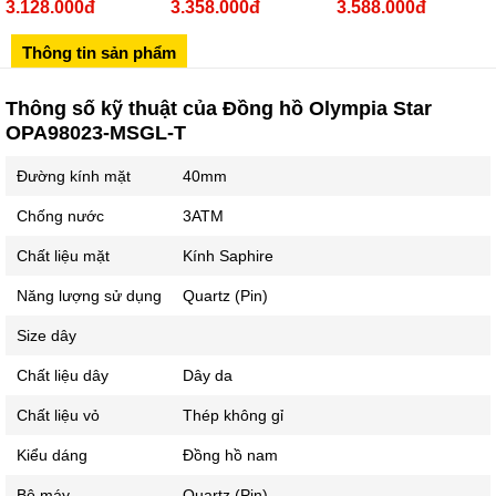
3.128.000đ
3.358.000đ
3.588.000đ
Sô 580 Ngã tư Trường Chinh - Hà Nội
02433545555
Thông tin sản phẩm
Số 28 Chùa Thông - Sơn Tây - Hà Nội
Thông số kỹ thuật của Đồng hồ Olympia Star
02437939481
OPA98023-MSGL-T
Số 53 Trần Đăng Ninh - Cầu Giấy - Hà Nội
Đường kính mặt
40mm
034 629 9090
Showroom 86: BH9A-SP.9A-63 Vinhomes Ocean Park 1, Dương
Chống nước
3ATM
Xá, Gia Lâm, Thành phố Hà Nội
Chất liệu mặt
Kính Saphire
Năng lượng sử dụng
Quartz (Pin)
Size dây
Chất liệu dây
Dây da
Chất liệu vỏ
Thép không gỉ
Kiểu dáng
Đồng hồ nam
Bộ máy
Quartz (Pin)