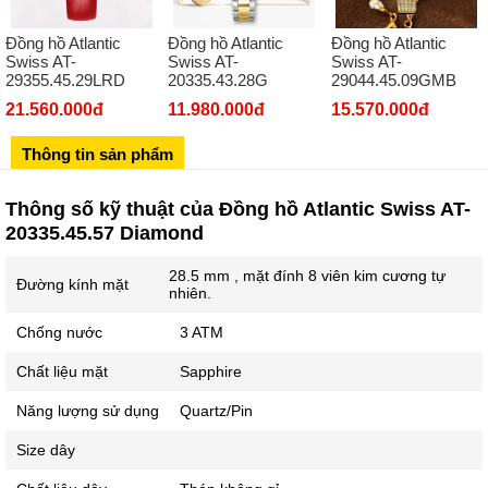
02432127660
Đồng hồ Atlantic
Đồng hồ Atlantic
Đồng hồ Atlantic
Số 273 Nguyễn Văn Cừ - Long Biên - Hà Nội
Swiss AT-
Swiss AT-
Swiss AT-
20335.43.28G
29355.45.29LRD
29044.45.09GMB
02439392490
11.980.000đ
21.560.000đ
15.570.000đ
Sô 580 Ngã tư Trường Chinh - Hà Nội
02433545555
Thông tin sản phẩm
Số 28 Chùa Thông - Sơn Tây - Hà Nội
Thông số kỹ thuật của Đồng hồ Atlantic Swiss AT-
02437939481
20335.45.57 Diamond
Số 53 Trần Đăng Ninh - Cầu Giấy - Hà Nội
28.5 mm , mặt đính 8 viên kim cương tự
034 629 9090
Đường kính mặt
nhiên.
Showroom 86: BH9A-SP.9A-63 Vinhomes Ocean Park 1, Dương
Xá, Gia Lâm, Thành phố Hà Nội
Chống nước
3 ATM
Chất liệu mặt
Sapphire
Năng lượng sử dụng
Quartz/Pin
Size dây