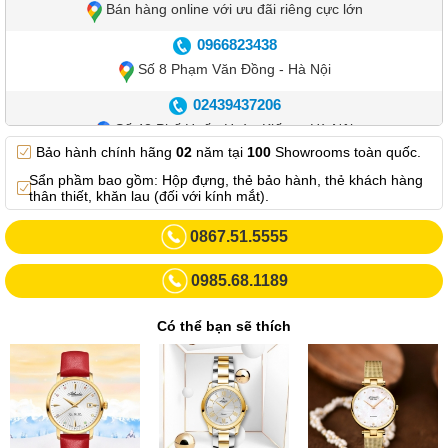
Bán hàng online với ưu đãi riêng cực lớn
0966823438
Số 8 Phạm Văn Đồng - Hà Nội
02439437206
Số 42 Phố Huế - Hoàn Kiếm – Hà Nội
Bảo hành chính hãng
02
năm tại
100
Showrooms toàn quốc.
0982.769.887
Sẩn phầm bao gồm: Hộp đựng, thẻ bảo hành, thẻ khách hàng
Showroom 3: Số 87 Trương Định - Hai Bà Trưng - Hà Nội.
thân thiết, khăn lau (đối với kính mắt).
0969102552
0867.51.5555
Số 55 Trần Đăng Ninh – Cầu Giấy – Hà Nội
0985.68.1189
0963264832
Số 446 Xã Đàn ( Kim Liên mới) – Hà Nội
Có thể bạn sẽ thích
02437836542
Số 8 Trần Duy Hưng - Cầu Giấy - Hà Nội
02432232319
Số 413 Quang Trung - Hà Đông - Hà Nội