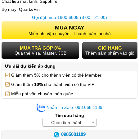
Chất liệu mặt kính:
Sapphire
Bộ máy:
Quartz/Pin
Gọi đặt mua:
1800.6005
(8:00 - 21:00)
MUA NGAY
Miễn phí vận chuyển - Thanh toán tại nhà
MUA TRẢ GÓP 0%
GIỎ HÀNG
Qua thẻ Visa, Master, JCB
Thêm sảm phẩm vào giỏ
Ưu đãi dự kiến áp dụng
Giảm thêm
5%
cho thành viên có thẻ Member
Giảm thêm
10%
cho thành viên có thẻ VIP
Miễn phí vận chuyển toàn quốc
Nhắn tin Zalo: 098.668.1189
Tìm cửa hàng
--- Chọn tỉnh thành
0985681189