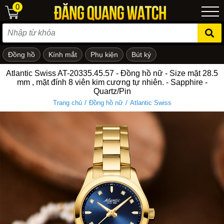
0
Đồng hồ
Kính mắt
Phụ kiện
Bút ký
ẻ em
Atlantic Swiss AT-20335.45.57 - Đồng hồ nữ - Size mặt 28.5
mm , mặt đính 8 viên kim cương tự nhiên. - Sapphire -
Quartz/Pin
/
/
Trang chủ
Đồng hồ nữ
Atlantic Swiss