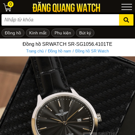
0
Đồng hồ
Kính mắt
Phụ kiện
Bút ký
ẻ em
Đồng hồ SRWATCH SR-SG1056.4101TE
/
/
Trang chủ
Đồng hồ nam
Đồng hồ SR Watch