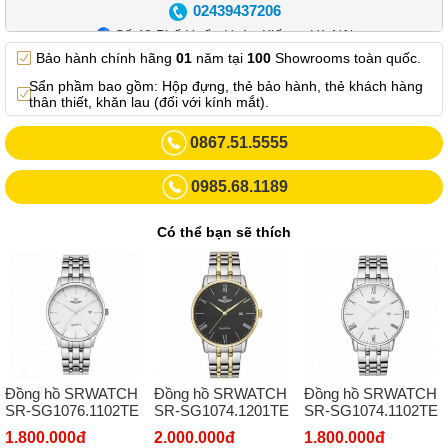
02439437206
Số 42 Phố Huế - Hoàn Kiếm – Hà Nội
Bảo hành chính hãng
01
năm tại
100
Showrooms toàn quốc.
0982.769.887
Sẩn phầm bao gồm: Hộp đựng, thẻ bảo hành, thẻ khách hàng
Showroom 3: Số 87 Trương Định - Hai Bà Trưng - Hà Nội.
thân thiết, khăn lau (đối với kính mắt).
0969102552
0867.51.5555
Số 55 Trần Đăng Ninh – Cầu Giấy – Hà Nội
0985.68.1189
0963264832
Số 446 Xã Đàn ( Kim Liên mới) – Hà Nội
Có thể bạn sẽ thích
02437836542
Số 8 Trần Duy Hưng - Cầu Giấy - Hà Nội
02432232319
Số 413 Quang Trung - Hà Đông - Hà Nội
02432127660
Đồng hồ SRWATCH
Đồng hồ SRWATCH
Đồng hồ SRWATCH
Số 273 Nguyễn Văn Cừ - Long Biên - Hà Nội
SR-SG1076.1102TE
SR-SG1074.1201TE
SR-SG1074.1102TE
02439392490
1.800.000đ
2.000.000đ
1.800.000đ