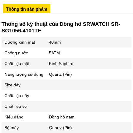
Sô 580 Ngã tư Trường Chinh - Hà Nội
Thông tin sản phẩm
02433545555
Số 28 Chùa Thông - Sơn Tây - Hà Nội
Thông số kỹ thuật của Đồng hồ SRWATCH SR-
SG1056.4101TE
02437939481
Số 53 Trần Đăng Ninh - Cầu Giấy - Hà Nội
Đường kính mặt
40mm
034 629 9090
Chống nước
5ATM
Showroom 86: BH9A-SP.9A-63 Vinhomes Ocean Park 1, Dương
Xá, Gia Lâm, Thành phố Hà Nội
Chất liệu mặt
Kính Saphire
Năng lượng sử dụng
Quartz (Pin)
Size dây
Chất liệu dây
Chất liệu vỏ
Kiểu dáng
Đồng hồ nam
Bộ máy
Quartz (Pin)