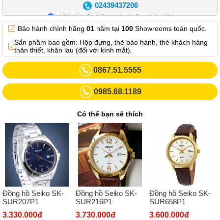
02439437206
Số 42 Phố Huế - Hoàn Kiếm – Hà Nội
Bảo hành chính hãng
01
năm tại
100
Showrooms toàn quốc.
0982.769.887
Sẩn phầm bao gồm: Hộp đựng, thẻ bảo hành, thẻ khách hàng
Showroom 3: Số 87 Trương Định - Hai Bà Trưng - Hà Nội.
thân thiết, khăn lau (đối với kính mắt).
0969102552
0867.51.5555
Số 55 Trần Đăng Ninh – Cầu Giấy – Hà Nội
0985.68.1189
0963264832
Số 446 Xã Đàn ( Kim Liên mới) – Hà Nội
Có thể bạn sẽ thích
02437836542
Số 8 Trần Duy Hưng - Cầu Giấy - Hà Nội
02432232319
Số 413 Quang Trung - Hà Đông - Hà Nội
02432127660
Đồng hồ Seiko SK-
Đồng hồ Seiko SK-
Đồng hồ Seiko SK-
Số 273 Nguyễn Văn Cừ - Long Biên - Hà Nội
SUR207P1
SUR216P1
SUR658P1
02439392490
3.330.000đ
3.730.000đ
3.600.000đ