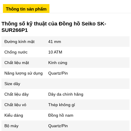
Sô 580 Ngã tư Trường Chinh - Hà Nội
Thông tin sản phẩm
02433545555
Số 28 Chùa Thông - Sơn Tây - Hà Nội
Thông số kỹ thuật của Đồng hồ Seiko SK-
SUR266P1
02437939481
Số 53 Trần Đăng Ninh - Cầu Giấy - Hà Nội
Đường kính mặt
41 mm
034 629 9090
Chống nước
10 ATM
Showroom 86: BH9A-SP.9A-63 Vinhomes Ocean Park 1, Dương
Xá, Gia Lâm, Thành phố Hà Nội
Chất liệu mặt
Kính cứng
Năng lượng sử dụng
Quartz/Pin
Size dây
Chất liệu dây
Dây da chính hãng
Chất liệu vỏ
Thép không gỉ
Kiểu dáng
Đồng hồ nam
Bộ máy
Quartz/Pin