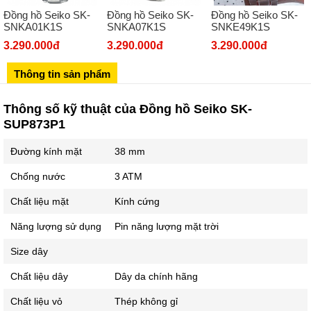
Đồng hồ Seiko SK-
Đồng hồ Seiko SK-
Đồng hồ Seiko SK-
Số 273 Nguyễn Văn Cừ - Long Biên - Hà Nội
SNKA01K1S
SNKA07K1S
SNKE49K1S
02439392490
3.290.000đ
3.290.000đ
3.290.000đ
Sô 580 Ngã tư Trường Chinh - Hà Nội
Thông tin sản phẩm
02433545555
Số 28 Chùa Thông - Sơn Tây - Hà Nội
Thông số kỹ thuật của Đồng hồ Seiko SK-
SUP873P1
02437939481
Số 53 Trần Đăng Ninh - Cầu Giấy - Hà Nội
Đường kính mặt
38 mm
034 629 9090
Chống nước
3 ATM
Showroom 86: BH9A-SP.9A-63 Vinhomes Ocean Park 1, Dương
Xá, Gia Lâm, Thành phố Hà Nội
Chất liệu mặt
Kính cứng
Năng lượng sử dụng
Pin năng lượng mặt trời
Size dây
Chất liệu dây
Dây da chính hãng
Chất liệu vỏ
Thép không gỉ