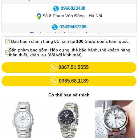
0966823438
Số 8 Phạm Văn Đồng - Hà Nội
02439437206
Số 42 Phố Huế - Hoàn Kiếm – Hà Nội
Bảo hành chính hãng
01
năm tại
100
Showrooms toàn quốc.
0982.769.887
Sẩn phầm bao gồm: Hộp đựng, thẻ bảo hành, thẻ khách hàng
Showroom 3: Số 87 Trương Định - Hai Bà Trưng - Hà Nội.
thân thiết, khăn lau (đối với kính mắt).
0969102552
0867.51.5555
Số 55 Trần Đăng Ninh – Cầu Giấy – Hà Nội
0985.68.1189
0963264832
Số 446 Xã Đàn ( Kim Liên mới) – Hà Nội
Có thể bạn sẽ thích
02437836542
Số 8 Trần Duy Hưng - Cầu Giấy - Hà Nội
02432232319
Số 413 Quang Trung - Hà Đông - Hà Nội
02432127660