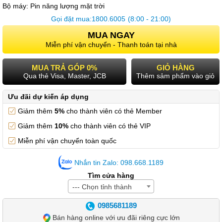
Bộ máy:
Pin năng lượng mặt trời
Gọi đặt mua:
1800.6005
(8:00 - 21:00)
MUA NGAY
Miễn phí vận chuyển - Thanh toán tại nhà
MUA TRẢ GÓP 0%
GIỎ HÀNG
Qua thẻ Visa, Master, JCB
Thêm sảm phẩm vào giỏ
Ưu đãi dự kiến áp dụng
Giảm thêm
5%
cho thành viên có thẻ Member
Giảm thêm
10%
cho thành viên có thẻ VIP
Miễn phí vận chuyển toàn quốc
Nhắn tin Zalo: 098.668.1189
Tìm cửa hàng
--- Chọn tỉnh thành
0985681189
Bán hàng online với ưu đãi riêng cực lớn