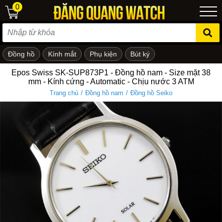
0
Đồng hồ
Kính mắt
Phụ kiện
Bút ký
ẻ em
Epos Swiss SK-SUP873P1 - Đồng hồ nam - Size mặt 38
mm - Kính cứng - Automatic - Chịu nước 3 ATM
/
/
Trang chủ
Đồng hồ nam
Đồng hồ Seiko