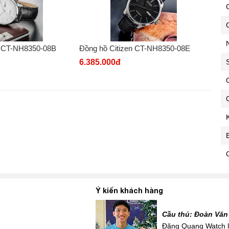
C
n CT-NH8350-08B
Đồng hồ Citizen CT-NH8350-08E
6.385.000đ
C
C
Ý kiến khách hàng
Cầu thủ: Đoàn Văn
 mới siêu đẹp để đi tặng
Đăng Quang Watch là