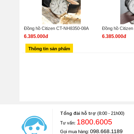
Đồng hồ Citizen CT-NH8350-08A
Đồng hồ Citize
6.385.000đ
6.385.000đ
Thông tin sản phẩm
Tổng đài hỗ trợ
(8:00 - 21h00)
1800.6005
Tư vấn:
Diễn viên: Hoàng Kim Ngọc
098.668.1189
Gọi mua hàng:
Khoe với mọi người Ngọc vừa mua một chiếc đồng hồ