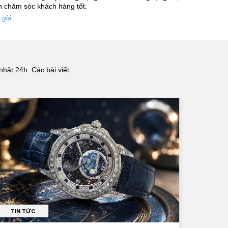
nh chăm sóc khách hàng tốt.
 giá
nhật 24h. Các bài viết
TIN TỨC
TI