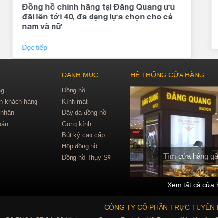
Đồng hồ chính hãng tại Đăng Quang ưu
đãi lên tới 40, đa dạng lựa chọn cho cả
nam và nữ
Đọc tiếp
DANH MỤC
HỆ THỐNG CỬA HÀNG
ng
Đồng hồ
in khách hàng
Kính mát
 nhân
Dây da đồng hồ
oán
Gọng kính
Bút ký cao cấp
Hộp đồng hồ
Tìm cửa hàng gầ
Đồng hồ Thụy Sỹ
Xem tất cả cửa 
CÔNG TY CỔ PHẦN TRỰC TUYẾN