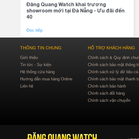
Đăng Quang Watch khai trương
showroom mới tại Đà Nẵng - Ưu đãi đến
40
Đọc tiếp
THÔNG TIN CHUNG
HỖ TRỢ KHÁCH HÀNG
Giới thiệu
Chính sách & Quy định chu
Tin tức - Sự kiện
Chính sách bảo mật thông t
Hệ thống cửa hàng
Chính sách xử lý dữ liệu cá
Hướng dẫn mua hàng Online
Chính sách bảo mật thanh t
Liên hệ
Chính sách bảo hành
Chính sách đổi hàng
Chính sách vận chuyển