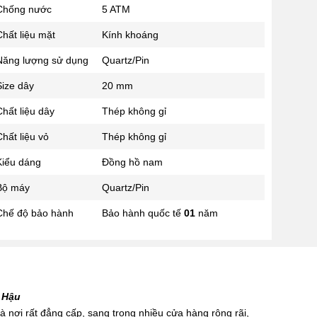
Chống nước
5 ATM
02433545555
Số 28 Chùa Thông - Sơn Tây -
hất liệu mặt
Kính khoáng
Hà Nội
Năng lượng sử dụng
Quartz/Pin
02437939481
Số 53 Trần Đăng Ninh - Cầu
Size dây
20 mm
Giấy - Hà Nội
034 629 9090
hất liệu dây
Thép không gỉ
Showroom 86: BH9A-SP.9A-63
hất liệu vỏ
Thép không gỉ
Vinhomes Ocean Park 1, Dương
Xá, Gia Lâm, Thành phố Hà Nội
Kiểu dáng
Đồng hồ nam
Bộ máy
Quartz/Pin
Chế độ bảo hành
Bảo hành quốc tế
01
năm
 Hậu
 nơi rất đẳng cấp, sang trọng nhiều cửa hàng rộng rãi,