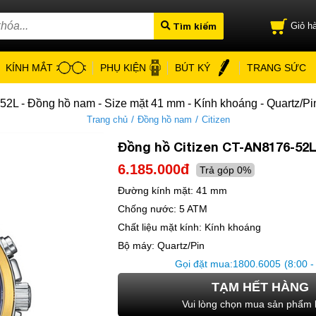
Tìm kiếm
Giỏ hà
KÍNH MẮT
PHỤ KIỆN
BÚT KÝ
TRANG SỨC
52L - Đồng hồ nam - Size mặt 41 mm - Kính khoáng - Quartz/Pi
/
/
Trang chủ
Đồng hồ nam
Citizen
Đồng hồ Citizen CT-AN8176-52
6.185.000đ
Trả góp 0%
Đường kính mặt:
41 mm
Chống nước:
5 ATM
Chất liệu mặt kính:
Kính khoáng
Bộ máy:
Quartz/Pin
Gọi đặt mua:
1800.6005
(8:00 -
TẠM HẾT HÀNG
Vui lòng chọn mua sản phẩm 