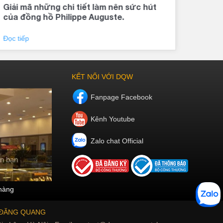
Giải mã những chi tiết làm nên sức hút
Đồng
của đồng hồ Philippe Auguste.
khí 
Đọc tiếp
Đọc 
KẾT NỐI VỚI DQW
Fanpage Facebook
Kênh Youtube
Zalo chat Official
n bạn
hàng
 ĐĂNG QUANG