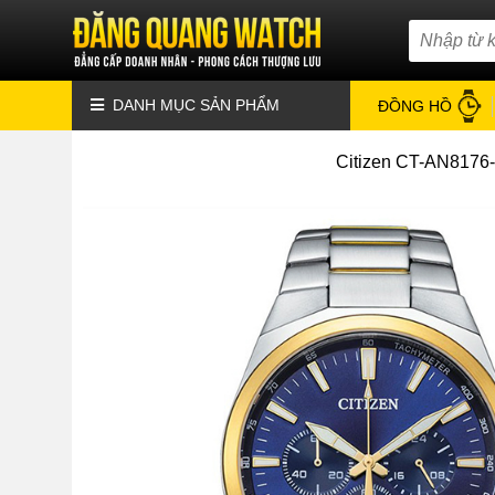
DANH MỤC SẢN PHẨM
ĐỒNG HỒ
Citizen CT-AN8176-