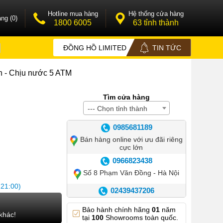
Hotline mua hàng
Hệ thống cửa hàng
ng (0)
1800 6005
63 tỉnh thành
ĐỒNG HỒ LIMITED
TIN TỨC
n - Chịu nước 5 ATM
Tìm cửa hàng
L
--- Chọn tỉnh thành
0985681189
Bán hàng online với ưu đãi riêng
cực lớn
0966823438
Số 8 Phạm Văn Đồng - Hà Nội
 21:00)
02439437206
Số 42 Phố Huế - Hoàn Kiếm –
Bảo hành chính hãng
01
năm
Hà Nội
khác!
tại
100
Showrooms toàn quốc.