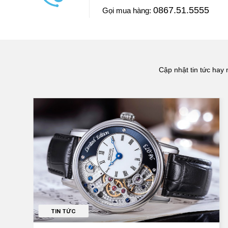
luôn và chiếc đồng hồ này Ngọc mua ở Đăng Quang W
0867.51.5555
Gọi mua hàng:
==> Xem video đánh giá
Cập nhật tin tức hay 
TIN TỨC