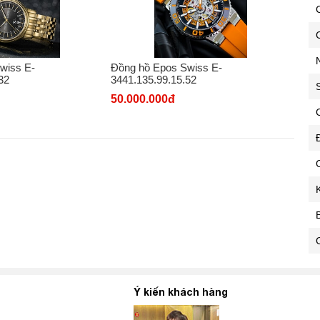
C
wiss E-
Đồng hồ Epos Swiss E-
32
3441.135.99.15.52
50.000.000đ
C
C
Ý kiến khách hàng