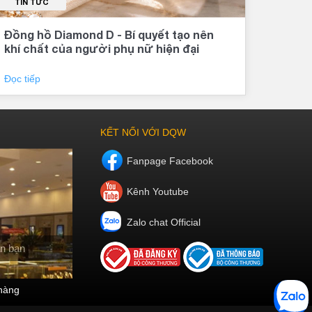
TIN TỨC
TI
Đồng hồ Diamond D - Bí quyết tạo nên
Đăn
khí chất của người phụ nữ hiện đại
sho
40
Đọc tiếp
Đọc 
KẾT NỐI VỚI DQW
Fanpage Facebook
Kênh Youtube
Zalo chat Official
n bạn
hàng