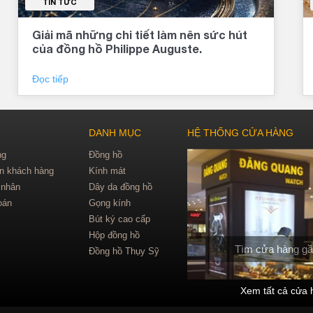
TIN TỨC
Giải mã những chi tiết làm nên sức hút
của đồng hồ Philippe Auguste.
Đọc tiếp
DANH MỤC
HỆ THỐNG CỬA HÀNG
ng
Đồng hồ
in khách hàng
Kính mát
 nhân
Dây da đồng hồ
oán
Gọng kính
Bút ký cao cấp
Hộp đồng hồ
Tìm cửa hàng gầ
Đồng hồ Thụy Sỹ
Xem tất cả cửa 