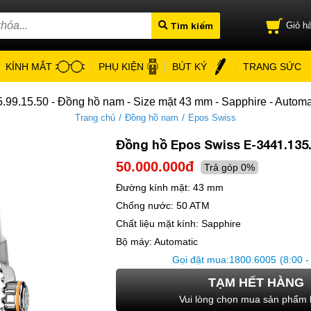
Tìm kiếm
Giỏ hà
KÍNH MẮT
PHỤ KIỆN
BÚT KÝ
TRANG SỨC
.99.15.50 - Đồng hồ nam - Size mặt 43 mm - Sapphire - Automa
/
/
Trang chủ
Đồng hồ nam
Epos Swiss
Đồng hồ Epos Swiss E-3441.135.
50.000.000đ
Trả góp 0%
Đường kính mặt:
43 mm
Chống nước:
50 ATM
Chất liệu mặt kính:
Sapphire
Bộ máy:
Automatic
Gọi đặt mua:
1800.6005
(8:00 -
TẠM HẾT HÀNG
Vui lòng chọn mua sản phẩm 