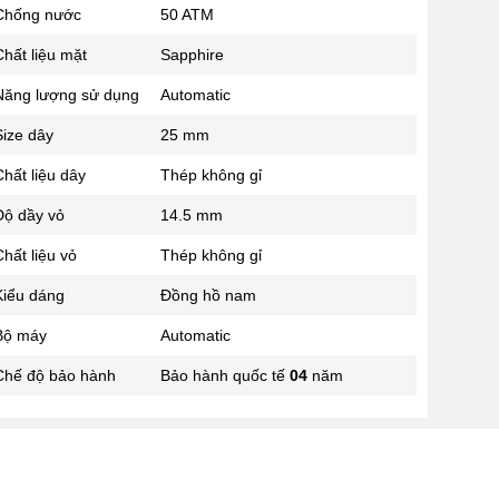
Chống nước
50 ATM
02433545555
Số 28 Chùa Thông - Sơn Tây -
hất liệu mặt
Sapphire
Hà Nội
Năng lượng sử dụng
Automatic
02437939481
Số 53 Trần Đăng Ninh - Cầu
Size dây
25 mm
Giấy - Hà Nội
034 629 9090
hất liệu dây
Thép không gỉ
Showroom 86: BH9A-SP.9A-63
Độ dầy vỏ
14.5 mm
Vinhomes Ocean Park 1, Dương
Xá, Gia Lâm, Thành phố Hà Nội
hất liệu vỏ
Thép không gỉ
Kiểu dáng
Đồng hồ nam
Bộ máy
Automatic
Chế độ bảo hành
Bảo hành quốc tế
04
năm