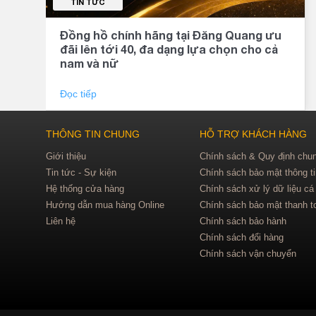
TIN TỨC
Đồng hồ chính hãng tại Đăng Quang ưu
đãi lên tới 40, đa dạng lựa chọn cho cả
nam và nữ
Đọc tiếp
THÔNG TIN CHUNG
HỖ TRỢ KHÁCH HÀNG
Giới thiệu
Chính sách & Quy định chu
Tin tức - Sự kiện
Chính sách bảo mật thông t
Hệ thống cửa hàng
Chính sách xử lý dữ liệu cá
Hướng dẫn mua hàng Online
Chính sách bảo mật thanh t
Liên hệ
Chính sách bảo hành
Chính sách đổi hàng
Chính sách vận chuyển