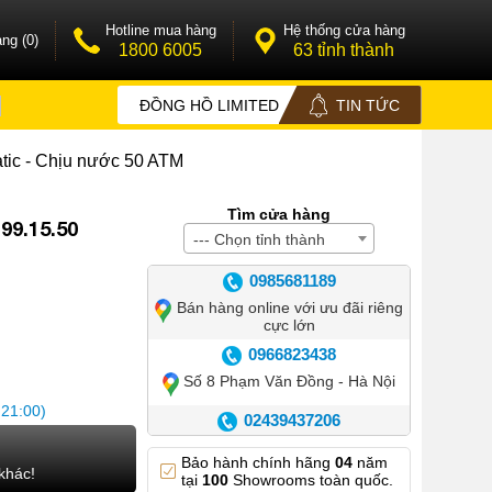
Hotline mua hàng
Hệ thống cửa hàng
ng (0)
1800 6005
63 tỉnh thành
ĐỒNG HỒ LIMITED
TIN TỨC
tic - Chịu nước 50 ATM
Tìm cửa hàng
99.15.50
--- Chọn tỉnh thành
0985681189
Bán hàng online với ưu đãi riêng
cực lớn
0966823438
Số 8 Phạm Văn Đồng - Hà Nội
 21:00)
02439437206
Số 42 Phố Huế - Hoàn Kiếm –
Bảo hành chính hãng
04
năm
Hà Nội
khác!
tại
100
Showrooms toàn quốc.