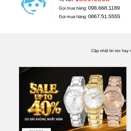
Cầu thủ: Đoàn Văn Hậu
098.668.1189
Gọi mua hàng:
Đăng Quang Watch là nơi rất đẳng cấp, sang trọng nh
nhân viên rất tận tình chăm sóc khách hàng tốt.
0867.51.5555
Gọi mua hàng:
==> Xem video đánh giá
Cập nhật tin tức hay 