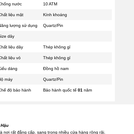
Chống nước
10 ATM
02433545555
Số 28 Chùa Thông - Sơn Tây -
hất liệu mặt
Kính khoáng
Hà Nội
Năng lượng sử dụng
Quartz/Pin
02437939481
Số 53 Trần Đăng Ninh - Cầu
Size dây
Giấy - Hà Nội
034 629 9090
hất liệu dây
Thép không gỉ
Showroom 86: BH9A-SP.9A-63
hất liệu vỏ
Thép không gỉ
Vinhomes Ocean Park 1, Dương
Xá, Gia Lâm, Thành phố Hà Nội
Kiểu dáng
Đồng hồ nam
Bộ máy
Quartz/Pin
Chế độ bảo hành
Bảo hành quốc tế
01
năm
 Hậu
 nơi rất đẳng cấp, sang trọng nhiều cửa hàng rộng rãi,