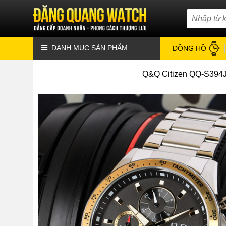
DANH MỤC SẢN PHẨM
ĐỒNG HỒ
Q&Q Citizen QQ-S394J2