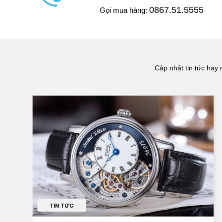
luôn và chiếc đồng hồ này Ngọc mua ở Đăng Quang W
0867.51.5555
Gọi mua hàng:
==> Xem video đánh giá
Cập nhật tin tức hay 
TIN TỨC