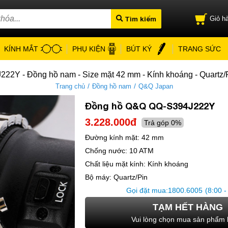
Tìm kiếm
Giỏ hà
KÍNH MẮT
PHỤ KIỆN
BÚT KÝ
TRANG SỨC
22Y - Đồng hồ nam - Size mặt 42 mm - Kính khoáng - Quartz/
/
/
Trang chủ
Đồng hồ nam
Q&Q Japan
Đồng hồ Q&Q QQ-S394J222Y
3.228.000đ
Trả góp 0%
Đường kính mặt:
42 mm
Chống nước:
10 ATM
Chất liệu mặt kính:
Kính khoáng
Bộ máy:
Quartz/Pin
Gọi đặt mua:
1800.6005
(8:00 -
TẠM HẾT HÀNG
Vui lòng chọn mua sản phẩm 