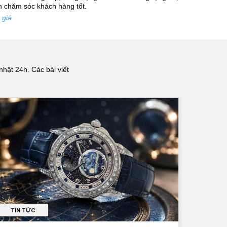
nh chăm sóc khách hàng tốt.
 giá
nhật 24h. Các bài viết
TIN TỨC
TI