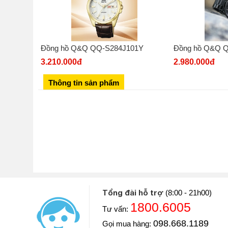
Đồng hồ Q&Q QQ-S284J101Y
Đồng hồ Q&Q 
3.210.000đ
2.980.000đ
Thông tin sản phẩm
Tổng đài hỗ trợ
(8:00 - 21h00)
1800.6005
Tư vấn:
Diễn viên: Hoàng Kim Ngọc
098.668.1189
Gọi mua hàng:
Khoe với mọi người Ngọc vừa mua một chiếc đồng hồ