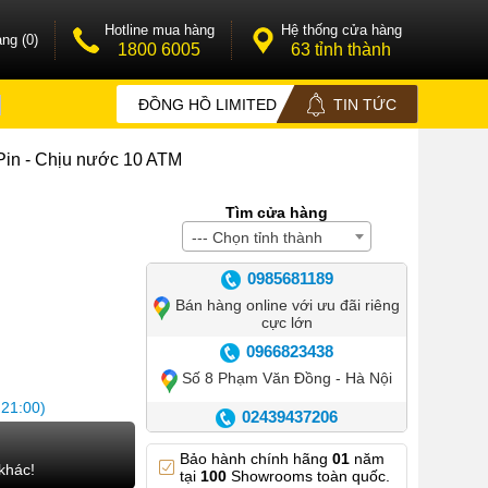
Hotline mua hàng
Hệ thống cửa hàng
ng (0)
1800 6005
63 tỉnh thành
ĐỒNG HỒ LIMITED
TIN TỨC
Pin - Chịu nước 10 ATM
Tìm cửa hàng
--- Chọn tỉnh thành
0985681189
Bán hàng online với ưu đãi riêng
cực lớn
0966823438
Số 8 Phạm Văn Đồng - Hà Nội
 21:00)
02439437206
Số 42 Phố Huế - Hoàn Kiếm –
Bảo hành chính hãng
01
năm
Hà Nội
khác!
tại
100
Showrooms toàn quốc.