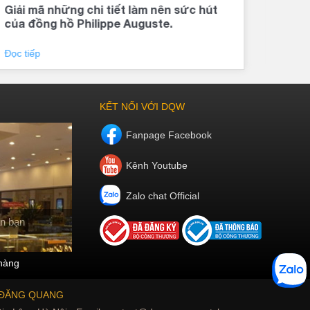
Giải mã những chi tiết làm nên sức hút
Đồng
của đồng hồ Philippe Auguste.
khí 
Đọc tiếp
Đọc 
KẾT NỐI VỚI DQW
Fanpage Facebook
Kênh Youtube
Zalo chat Official
n bạn
hàng
 ĐĂNG QUANG