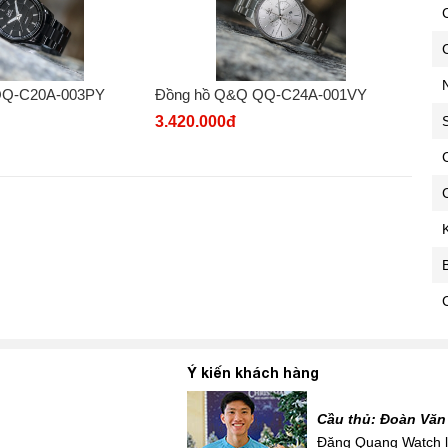
C
QQ-C20A-003PY
Đồng hồ Q&Q QQ-C24A-001VY
3.420.000đ
C
C
Ý kiến khách hàng
Cầu thủ: Đoàn Văn
 mới siêu đẹp để đi tặng
Đăng Quang Watch là