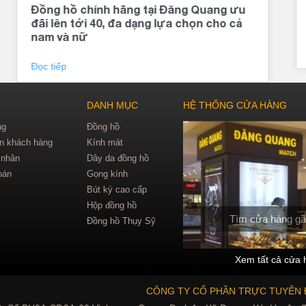
Đồng hồ chính hãng tại Đăng Quang ưu
đãi lên tới 40, đa dạng lựa chọn cho cả
nam và nữ
Đọc tiếp
DANH MỤC
HỆ THỐNG CỬA HÀNG
ng
Đồng hồ
in khách hàng
Kính mát
 nhân
Dây da đồng hồ
oán
Gọng kính
Bút ký cao cấp
Hộp đồng hồ
Tìm cửa hàng gầ
Đồng hồ Thụy Sỹ
Xem tất cả cửa 
CÔNG TY CỔ PHẦN TRỰC TUYẾN