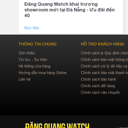
Đăng Quang Watch khai trương
showroom mới tại Đà Nẵng - Ưu đãi đến
40
Đọc tiếp
THÔNG TIN CHUNG
HỖ TRỢ KHÁCH HÀNG
Giới thiệu
Chính sách & Quy định chu
Tin tức - Sự kiện
Chính sách bảo mật thông t
Hệ thống cửa hàng
Chính sách xử lý dữ liệu cá
Hướng dẫn mua hàng Online
Chính sách bảo mật thanh t
Liên hệ
Chính sách bảo hành
Chính sách đổi hàng
Chính sách vận chuyển