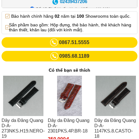
02439437206
Số 42 Phố Huế - Hoàn Kiếm – Hà Nội
Bảo hành chính hãng
02
năm tại
100
Showrooms toàn quốc.
0982.769.887
Sẩn phầm bao gồm: Hộp đựng, thẻ bảo hành, thẻ khách hàng
Showroom 3: Số 87 Trương Định - Hai Bà Trưng - Hà Nội.
thân thiết, khăn lau (đối với kính mắt).
0969102552
0867.51.5555
Số 55 Trần Đăng Ninh – Cầu Giấy – Hà Nội
0985.68.1189
0963264832
Số 446 Xã Đàn ( Kim Liên mới) – Hà Nội
Có thể bạn sẽ thích
02437836542
Số 8 Trần Duy Hưng - Cầu Giấy - Hà Nội
02432232319
Số 413 Quang Trung - Hà Đông - Hà Nội
02432127660
Dây da Đăng Quang
Dây da Đăng Quang
Dây da Đăng Quang
Số 273 Nguyễn Văn Cừ - Long Biên - Hà Nội
D-A-
D-A-
D-A-
2301PKS.4P.BR-18
273NKS.H19.NERO-
1147KS.8.CASTO-
02439392490
19
18