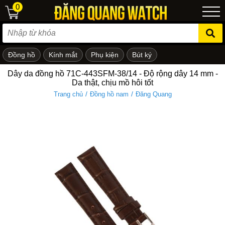
0
Đồng hồ
Kính mắt
Phụ kiện
Bút ký
ẻ em
Dây da đồng hồ 71C-443SFM-38/14 - Độ rộng dây 14 mm -
Da thật, chịu mồ hôi tốt
/
/
Trang chủ
Đồng hồ nam
Đăng Quang