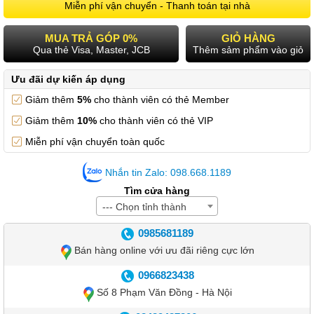
Miễn phí vận chuyển - Thanh toán tại nhà
MUA TRẢ GÓP 0%
GIỎ HÀNG
Qua thẻ Visa, Master, JCB
Thêm sảm phẩm vào giỏ
Ưu đãi dự kiến áp dụng
Giảm thêm
5%
cho thành viên có thẻ Member
Giảm thêm
10%
cho thành viên có thẻ VIP
Miễn phí vận chuyển toàn quốc
Nhắn tin Zalo: 098.668.1189
Tìm cửa hàng
--- Chọn tỉnh thành
0985681189
Bán hàng online với ưu đãi riêng cực lớn
0966823438
Số 8 Phạm Văn Đồng - Hà Nội