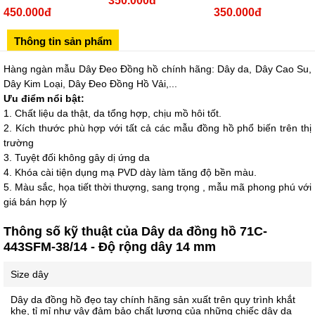
350.000đ
Sô 580 Ngã tư Trường Chinh - Hà Nội
450.000đ
350.000đ
02433545555
Thông tin sản phẩm
Số 28 Chùa Thông - Sơn Tây - Hà Nội
02437939481
Hàng ngàn mẫu Dây Đeo Đồng hồ chính hãng: Dây da, Dây Cao Su,
Dây Kim Loại, Dây Đeo Đồng Hồ Vải,...
Số 53 Trần Đăng Ninh - Cầu Giấy - Hà Nội
Ưu điểm nổi bật:
034 629 9090
1. Chất liệu da thật, da tổng hợp, chịu mồ hôi tốt.
Showroom 86: BH9A-SP.9A-63 Vinhomes Ocean Park 1, Dương
2. Kích thước phù hợp với tất cả các mẫu đồng hồ phổ biến trên thị
Xá, Gia Lâm, Thành phố Hà Nội
trường
3. Tuyệt đối không gây dị ứng da
4. Khóa cài tiện dụng mạ PVD dày làm tăng độ bền màu.
5. Màu sắc, họa tiết thời thượng, sang trọng , mẫu mã phong phú với
giá bán hợp lý
Thông số kỹ thuật của Dây da đồng hồ 71C-
443SFM-38/14 - Độ rộng dây 14 mm
Size dây
Dây da đồng hồ đẹo tay chính hãng sản xuất trên quy trình khắt
khe, tỉ mỉ như vậy đảm bảo chất lượng của những chiếc dây da