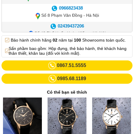
0966823438
Số 8 Phạm Văn Đồng - Hà Nội
02439437206
Số 42 Phố Huế - Hoàn Kiếm – Hà Nội
Bảo hành chính hãng
02
năm tại
100
Showrooms toàn quốc.
0982.769.887
Sẩn phầm bao gồm: Hộp đựng, thẻ bảo hành, thẻ khách hàng
Showroom 3: Số 87 Trương Định - Hai Bà Trưng - Hà Nội.
thân thiết, khăn lau (đối với kính mắt).
0969102552
0867.51.5555
Số 55 Trần Đăng Ninh – Cầu Giấy – Hà Nội
0985.68.1189
0963264832
Số 446 Xã Đàn ( Kim Liên mới) – Hà Nội
Có thể bạn sẽ thích
02437836542
Số 8 Trần Duy Hưng - Cầu Giấy - Hà Nội
02432232319
Số 413 Quang Trung - Hà Đông - Hà Nội
02432127660