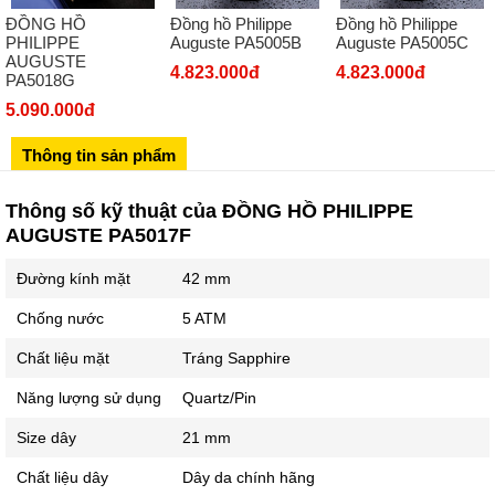
ĐỒNG HỒ
Đồng hồ Philippe
Đồng hồ Philippe
Số 273 Nguyễn Văn Cừ - Long Biên - Hà Nội
PHILIPPE
Auguste PA5005B
Auguste PA5005C
AUGUSTE
02439392490
4.823.000đ
4.823.000đ
PA5018G
Sô 580 Ngã tư Trường Chinh - Hà Nội
5.090.000đ
02433545555
Thông tin sản phẩm
Số 28 Chùa Thông - Sơn Tây - Hà Nội
02437939481
Thông số kỹ thuật của ĐỒNG HỒ PHILIPPE
Số 53 Trần Đăng Ninh - Cầu Giấy - Hà Nội
AUGUSTE PA5017F
034 629 9090
Đường kính mặt
42 mm
Showroom 86: BH9A-SP.9A-63 Vinhomes Ocean Park 1, Dương
Xá, Gia Lâm, Thành phố Hà Nội
Chống nước
5 ATM
Chất liệu mặt
Tráng Sapphire
Năng lượng sử dụng
Quartz/Pin
Size dây
21 mm
Chất liệu dây
Dây da chính hãng