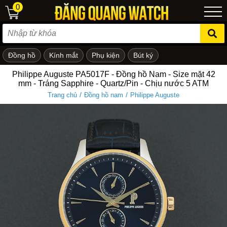
0
Đồng hồ
Kính mắt
Phụ kiện
Bút ký
ẻ em
Philippe Auguste PA5017F - Đồng hồ Nam - Size mặt 42
mm - Tráng Sapphire - Quartz/Pin - Chịu nước 5 ATM
/
/
Trang chủ
Đồng hồ nam
Philippe Auguste