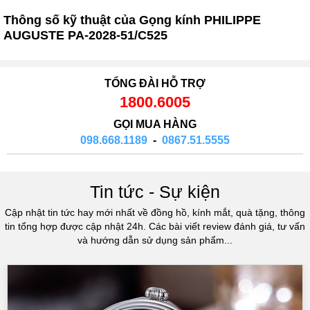
02437939481
Thông số kỹ thuật của Gọng kính PHILIPPE
Số 53 Trần Đăng Ninh - Cầu Giấy - Hà Nội
AUGUSTE PA-2028-51/C525
034 629 9090
Showroom 86: BH9A-SP.9A-63 Vinhomes Ocean Park 1, Dương
Xá, Gia Lâm, Thành phố Hà Nội
TỔNG ĐÀI HỖ TRỢ
1800.6005
GỌI MUA HÀNG
098.668.1189
-
0867.51.5555
Tin tức - Sự kiện
Cập nhật tin tức hay mới nhất về đồng hồ, kính mắt, quà tặng, thông
tin tổng hợp được cập nhật 24h. Các bài viết review đánh giá, tư vấn
và hướng dẫn sử dụng sản phẩm...