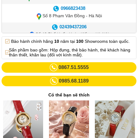
0966823438
Số 8 Phạm Văn Đồng - Hà Nội
02439437206
Số 42 Phố Huế - Hoàn Kiếm – Hà Nội
Bảo hành chính hãng
10
năm tại
100
Showrooms toàn quốc.
0982.769.887
Sẩn phầm bao gồm: Hộp đựng, thẻ bảo hành, thẻ khách hàng
Showroom 3: Số 87 Trương Định - Hai Bà Trưng - Hà Nội.
thân thiết, khăn lau (đối với kính mắt).
0969102552
0867.51.5555
Số 55 Trần Đăng Ninh – Cầu Giấy – Hà Nội
0985.68.1189
0963264832
Số 446 Xã Đàn ( Kim Liên mới) – Hà Nội
Có thể bạn sẽ thích
02437836542
Số 8 Trần Duy Hưng - Cầu Giấy - Hà Nội
02432232319
Số 413 Quang Trung - Hà Đông - Hà Nội
02432127660