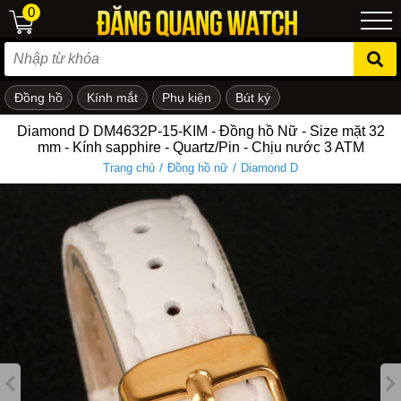
0
Đồng hồ
Kính mắt
Phụ kiện
Bút ký
ẻ em
Diamond D DM4632P-15-KIM - Đồng hồ Nữ - Size mặt 32
mm - Kính sapphire - Quartz/Pin - Chịu nước 3 ATM
/
/
Trang chủ
Đồng hồ nữ
Diamond D