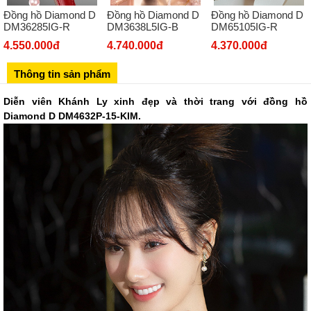
Đồng hồ Diamond D
Đồng hồ Diamond D
Đồng hồ Diamond D
Số 273 Nguyễn Văn Cừ - Long Biên - Hà Nội
DM36285IG-R
DM3638L5IG-B
DM65105IG-R
02439392490
4.550.000đ
4.740.000đ
4.370.000đ
Sô 580 Ngã tư Trường Chinh - Hà Nội
Thông tin sản phẩm
02433545555
Số 28 Chùa Thông - Sơn Tây - Hà Nội
Diễn viên Khánh Ly xinh đẹp và thời trang với đồng hồ
Diamond D DM4632P-15-KIM.
02437939481
Số 53 Trần Đăng Ninh - Cầu Giấy - Hà Nội
034 629 9090
Showroom 86: BH9A-SP.9A-63 Vinhomes Ocean Park 1, Dương
Xá, Gia Lâm, Thành phố Hà Nội