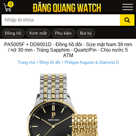
0
Đồng hồ
Kính mắt
Phụ kiện
Bút ký
ẻ em
PA5005F + DD6001D - Đồng hồ đôi - Size mặt Nam 39 mm
/ nữ 30 mm - Tráng Sapphire - Quartz/Pin - Chịu nước 5
ATM
/
/
Trang chủ
Đồng hồ đôi
Philippe Auguste & Diamond D