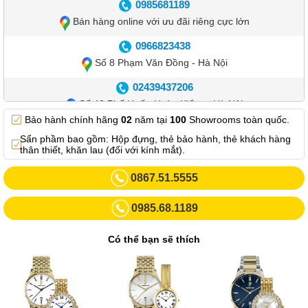
0985681189
Bán hàng online với ưu đãi riêng cực lớn
0966823438
Số 8 Phạm Văn Đồng - Hà Nội
02439437206
Số 42 Phố Huế - Hoàn Kiếm – Hà Nội
Bảo hành chính hãng
02
năm tại
100
Showrooms toàn quốc.
0982.769.887
Sẩn phầm bao gồm: Hộp đựng, thẻ bảo hành, thẻ khách hàng
Showroom 3: Số 87 Trương Định - Hai Bà Trưng - Hà Nội.
thân thiết, khăn lau (đối với kính mắt).
0969102552
0867.51.5555
Số 55 Trần Đăng Ninh – Cầu Giấy – Hà Nội
0985.68.1189
0963264832
Số 446 Xã Đàn ( Kim Liên mới) – Hà Nội
Có thể bạn sẽ thích
02437836542
Số 8 Trần Duy Hưng - Cầu Giấy - Hà Nội
02432232319