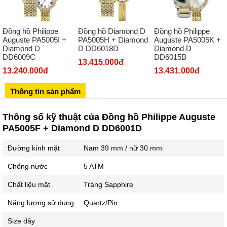
Số 413 Quang Trung - Hà Đông - Hà Nội
02432127660
Đồng hồ Philippe
Đồng hồ Diamond D
Đồng hồ Philippe
Số 273 Nguyễn Văn Cừ - Long Biên - Hà Nội
Auguste PA5005I +
PA5005H + Diamond
Auguste PA5005K +
Diamond D
D DD6018D
Diamond D
02439392490
DD6009C
DD6015B
13.415.000đ
Sô 580 Ngã tư Trường Chinh - Hà Nội
13.240.000đ
13.431.000đ
02433545555
Thông tin sản phẩm
Số 28 Chùa Thông - Sơn Tây - Hà Nội
02437939481
Thông số kỹ thuật của Đồng hồ Philippe Auguste
Số 53 Trần Đăng Ninh - Cầu Giấy - Hà Nội
PA5005F + Diamond D DD6001D
034 629 9090
Đường kính mặt
Nam 39 mm / nữ 30 mm
Showroom 86: BH9A-SP.9A-63 Vinhomes Ocean Park 1, Dương
Xá, Gia Lâm, Thành phố Hà Nội
Chống nước
5 ATM
Chất liệu mặt
Tráng Sapphire
Năng lượng sử dụng
Quartz/Pin
Size dây