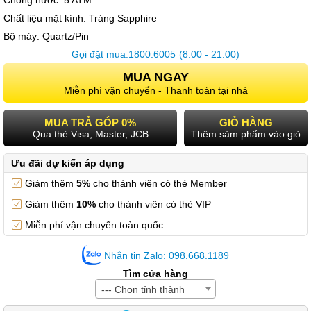
Chống nước:
5 ATM
Chất liệu mặt kính:
Tráng Sapphire
Bộ máy:
Quartz/Pin
Gọi đặt mua:
1800.6005
(8:00 - 21:00)
MUA NGAY
Miễn phí vận chuyển - Thanh toán tại nhà
MUA TRẢ GÓP 0%
GIỎ HÀNG
Qua thẻ Visa, Master, JCB
Thêm sảm phẩm vào giỏ
Ưu đãi dự kiến áp dụng
Giảm thêm
5%
cho thành viên có thẻ Member
Giảm thêm
10%
cho thành viên có thẻ VIP
Miễn phí vận chuyển toàn quốc
Nhắn tin Zalo: 098.668.1189
Tìm cửa hàng
--- Chọn tỉnh thành