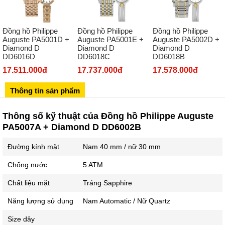
Số 413 Quang Trung - Hà Đông - Hà Nội
02432127660
Đồng hồ Philippe
Đồng hồ Philippe
Đồng hồ Philippe
Số 273 Nguyễn Văn Cừ - Long Biên - Hà Nội
Auguste PA5001D +
Auguste PA5001E +
Auguste PA5002D +
Diamond D
Diamond D
Diamond D
02439392490
DD6016D
DD6018C
DD6018B
Sô 580 Ngã tư Trường Chinh - Hà Nội
17.511.000đ
17.737.000đ
17.578.000đ
02433545555
Thông tin sản phẩm
Số 28 Chùa Thông - Sơn Tây - Hà Nội
02437939481
Thông số kỹ thuật của Đồng hồ Philippe Auguste
Số 53 Trần Đăng Ninh - Cầu Giấy - Hà Nội
PA5007A + Diamond D DD6002B
034 629 9090
Đường kính mặt
Nam 40 mm / nữ 30 mm
Showroom 86: BH9A-SP.9A-63 Vinhomes Ocean Park 1, Dương
Xá, Gia Lâm, Thành phố Hà Nội
Chống nước
5 ATM
Chất liệu mặt
Tráng Sapphire
Năng lượng sử dụng
Nam Automatic / Nữ Quartz
Size dây