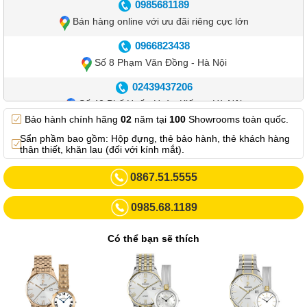
0985681189
Bán hàng online với ưu đãi riêng cực lớn
0966823438
Số 8 Phạm Văn Đồng - Hà Nội
02439437206
Số 42 Phố Huế - Hoàn Kiếm – Hà Nội
Bảo hành chính hãng
02
năm tại
100
Showrooms toàn quốc.
0982.769.887
Sẩn phầm bao gồm: Hộp đựng, thẻ bảo hành, thẻ khách hàng
Showroom 3: Số 87 Trương Định - Hai Bà Trưng - Hà Nội.
thân thiết, khăn lau (đối với kính mắt).
0969102552
0867.51.5555
Số 55 Trần Đăng Ninh – Cầu Giấy – Hà Nội
0985.68.1189
0963264832
Số 446 Xã Đàn ( Kim Liên mới) – Hà Nội
Có thể bạn sẽ thích
02437836542
Số 8 Trần Duy Hưng - Cầu Giấy - Hà Nội
02432232319