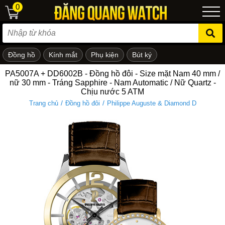
0
Đồng hồ
Kính mắt
Phụ kiện
Bút ký
ẻ em
PA5007A + DD6002B - Đồng hồ đôi - Size mặt Nam 40 mm /
nữ 30 mm - Tráng Sapphire - Nam Automatic / Nữ Quartz -
Chịu nước 5 ATM
/
/
Trang chủ
Đồng hồ đôi
Philippe Auguste & Diamond D