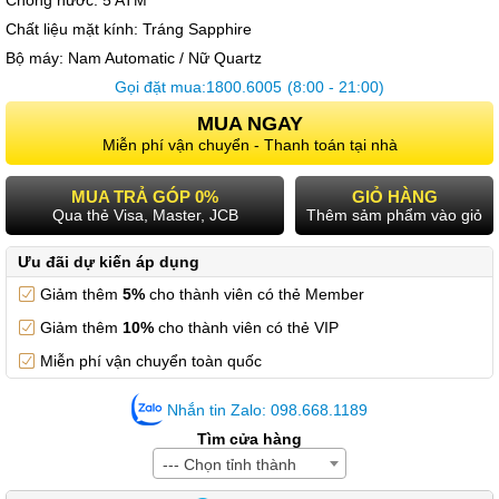
Chống nước:
5 ATM
Chất liệu mặt kính:
Tráng Sapphire
Bộ máy:
Nam Automatic / Nữ Quartz
Gọi đặt mua:
1800.6005
(8:00 - 21:00)
MUA NGAY
Miễn phí vận chuyển - Thanh toán tại nhà
MUA TRẢ GÓP 0%
GIỎ HÀNG
Qua thẻ Visa, Master, JCB
Thêm sảm phẩm vào giỏ
Ưu đãi dự kiến áp dụng
Giảm thêm
5%
cho thành viên có thẻ Member
Giảm thêm
10%
cho thành viên có thẻ VIP
Miễn phí vận chuyển toàn quốc
Nhắn tin Zalo: 098.668.1189
Tìm cửa hàng
--- Chọn tỉnh thành