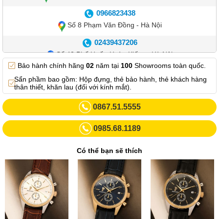
0966823438
Số 8 Phạm Văn Đồng - Hà Nội
02439437206
Số 42 Phố Huế - Hoàn Kiếm – Hà Nội
Bảo hành chính hãng
02
năm tại
100
Showrooms toàn quốc.
0982.769.887
Sẩn phầm bao gồm: Hộp đựng, thẻ bảo hành, thẻ khách hàng
Showroom 3: Số 87 Trương Định - Hai Bà Trưng - Hà Nội.
thân thiết, khăn lau (đối với kính mắt).
0969102552
0867.51.5555
Số 55 Trần Đăng Ninh – Cầu Giấy – Hà Nội
0985.68.1189
0963264832
Số 446 Xã Đàn ( Kim Liên mới) – Hà Nội
Có thể bạn sẽ thích
02437836542
Số 8 Trần Duy Hưng - Cầu Giấy - Hà Nội
02432232319
Số 413 Quang Trung - Hà Đông - Hà Nội
02432127660