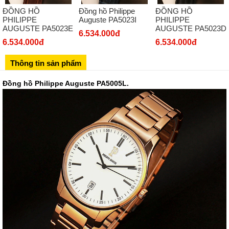
ĐỒNG HỒ
Đồng hồ Philippe
ĐỒNG HỒ
Số 273 Nguyễn Văn Cừ - Long Biên - Hà Nội
PHILIPPE
Auguste PA5023I
PHILIPPE
AUGUSTE PA5023E
AUGUSTE PA5023D
02439392490
6.534.000đ
6.534.000đ
6.534.000đ
Sô 580 Ngã tư Trường Chinh - Hà Nội
02433545555
Thông tin sản phẩm
Số 28 Chùa Thông - Sơn Tây - Hà Nội
Đồng hồ Philippe Auguste PA5005L.
02437939481
Số 53 Trần Đăng Ninh - Cầu Giấy - Hà Nội
034 629 9090
Showroom 86: BH9A-SP.9A-63 Vinhomes Ocean Park 1, Dương
Xá, Gia Lâm, Thành phố Hà Nội