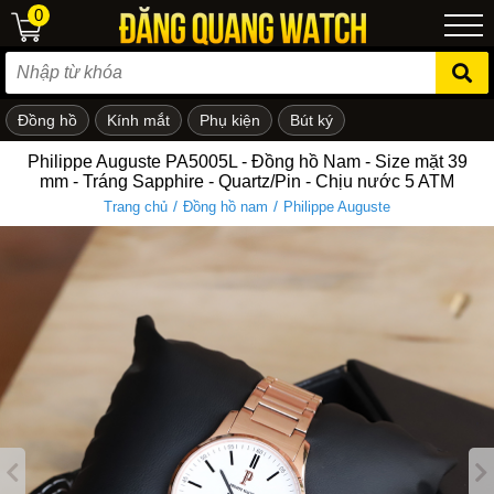
0
Đồng hồ
Kính mắt
Phụ kiện
Bút ký
ẻ em
Philippe Auguste PA5005L - Đồng hồ Nam - Size mặt 39
mm - Tráng Sapphire - Quartz/Pin - Chịu nước 5 ATM
/
/
Trang chủ
Đồng hồ nam
Philippe Auguste