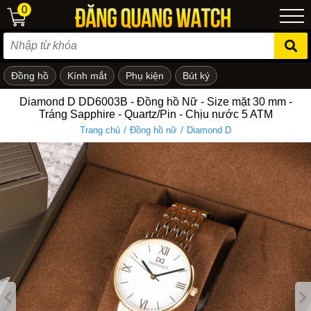
0
Đồng hồ
Kính mắt
Phụ kiện
Bút ký
ẻ em
Diamond D DD6003B - Đồng hồ Nữ - Size mặt 30 mm -
Tráng Sapphire - Quartz/Pin - Chịu nước 5 ATM
/
/
Trang chủ
Đồng hồ nữ
Diamond D