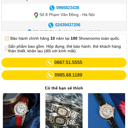
0966823438
Số 8 Phạm Văn Đồng - Hà Nội
02439437206
Số 42 Phố Huế - Hoàn Kiếm – Hà Nội
Bảo hành chính hãng
10
năm tại
100
Showrooms toàn quốc.
0982.769.887
Sẩn phầm bao gồm: Hộp đựng, thẻ bảo hành, thẻ khách hàng
Showroom 3: Số 87 Trương Định - Hai Bà Trưng - Hà Nội.
thân thiết, khăn lau (đối với kính mắt).
0969102552
0867.51.5555
Số 55 Trần Đăng Ninh – Cầu Giấy – Hà Nội
0985.68.1189
0963264832
Số 446 Xã Đàn ( Kim Liên mới) – Hà Nội
Có thể bạn sẽ thích
02437836542
Số 8 Trần Duy Hưng - Cầu Giấy - Hà Nội
02432232319
Số 413 Quang Trung - Hà Đông - Hà Nội
02432127660