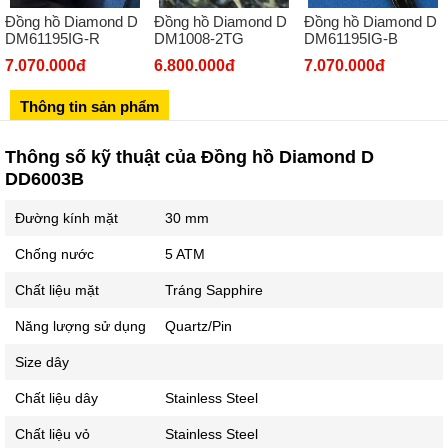
Đồng hồ Diamond D
Đồng hồ Diamond D
Đồng hồ Diamond D
Số 273 Nguyễn Văn Cừ - Long Biên - Hà Nội
DM61195IG-R
DM1008-2TG
DM61195IG-B
02439392490
7.070.000đ
6.800.000đ
7.070.000đ
Sô 580 Ngã tư Trường Chinh - Hà Nội
Thông tin sản phẩm
02433545555
Số 28 Chùa Thông - Sơn Tây - Hà Nội
Thông số kỹ thuật của Đồng hồ Diamond D
DD6003B
02437939481
Số 53 Trần Đăng Ninh - Cầu Giấy - Hà Nội
Đường kính mặt
30 mm
034 629 9090
Chống nước
5 ATM
Showroom 86: BH9A-SP.9A-63 Vinhomes Ocean Park 1, Dương
Xá, Gia Lâm, Thành phố Hà Nội
Chất liệu mặt
Tráng Sapphire
Năng lượng sử dụng
Quartz/Pin
Size dây
Chất liệu dây
Stainless Steel
Chất liệu vỏ
Stainless Steel