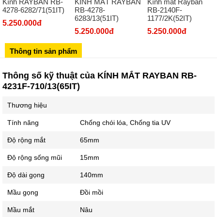
Kính RAYBAN RB-
KÍNH MẮT RAYBAN
Kính mát Rayban
Số 273 Nguyễn Văn Cừ - Long Biên - Hà Nội
4278-6282/71(51IT)
RB-4278-
RB-2140F-
6283/13(51IT)
1177/2K(52IT)
02439392490
5.250.000đ
5.250.000đ
5.250.000đ
Sô 580 Ngã tư Trường Chinh - Hà Nội
02433545555
Thông tin sản phẩm
Số 28 Chùa Thông - Sơn Tây - Hà Nội
Thông số kỹ thuật của KÍNH MẮT RAYBAN RB-
02437939481
4231F-710/13(65IT)
Số 53 Trần Đăng Ninh - Cầu Giấy - Hà Nội
Thương hiệu
034 629 9090
Showroom 86: BH9A-SP.9A-63 Vinhomes Ocean Park 1, Dương
Tính năng
Chống chói lóa, Chống tia UV
Xá, Gia Lâm, Thành phố Hà Nội
Độ rộng mắt
65mm
Độ rộng sống mũi
15mm
Độ dài gọng
140mm
Mầu gọng
Đồi mồi
Mầu mắt
Nâu