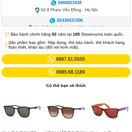
0966823438
Số 8 Phạm Văn Đồng - Hà Nội
02439437206
Số 42 Phố Huế - Hoàn Kiếm – Hà Nội
Bảo hành chính hãng
02
năm tại
100
Showrooms toàn quốc.
0982.769.887
Sẩn phầm bao gồm: Hộp đựng, thẻ bảo hành, thẻ khách hàng
Showroom 3: Số 87 Trương Định - Hai Bà Trưng - Hà Nội.
thân thiết, khăn lau (đối với kính mắt).
0969102552
0867.51.5555
Số 55 Trần Đăng Ninh – Cầu Giấy – Hà Nội
0985.68.1189
0963264832
Số 446 Xã Đàn ( Kim Liên mới) – Hà Nội
Có thể bạn sẽ thích
02437836542
Số 8 Trần Duy Hưng - Cầu Giấy - Hà Nội
02432232319
Số 413 Quang Trung - Hà Đông - Hà Nội
02432127660