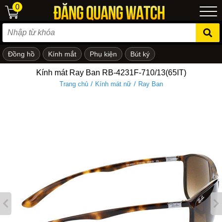
0
Đồng hồ
Kính mắt
Phụ kiện
Bút ký
ẻ em
Kính mát Ray Ban RB-4231F-710/13(65IT)
/
/
Trang chủ
Kính mát nữ
Ray Ban