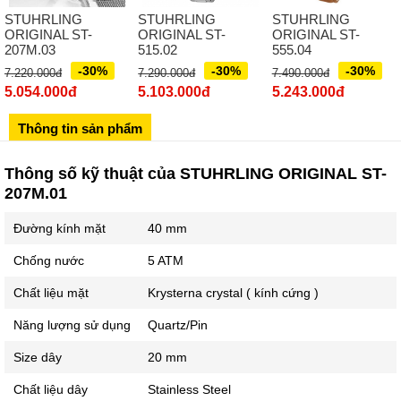
STUHRLING
STUHRLING
STUHRLING
Số 273 Nguyễn Văn Cừ - Long Biên - Hà Nội
ORIGINAL ST-
ORIGINAL ST-
ORIGINAL ST-
555.04
207M.03
515.02
02439392490
-30%
-30%
-30%
7.490.000đ
7.220.000đ
7.290.000đ
Sô 580 Ngã tư Trường Chinh - Hà Nội
5.243.000đ
5.054.000đ
5.103.000đ
02433545555
Thông tin sản phẩm
Số 28 Chùa Thông - Sơn Tây - Hà Nội
02437939481
Thông số kỹ thuật của STUHRLING ORIGINAL ST-
Số 53 Trần Đăng Ninh - Cầu Giấy - Hà Nội
207M.01
034 629 9090
Đường kính mặt
40 mm
Showroom 86: BH9A-SP.9A-63 Vinhomes Ocean Park 1, Dương
Xá, Gia Lâm, Thành phố Hà Nội
Chống nước
5 ATM
Chất liệu mặt
Krysterna crystal ( kính cứng )
Năng lượng sử dụng
Quartz/Pin
Size dây
20 mm
Chất liệu dây
Stainless Steel