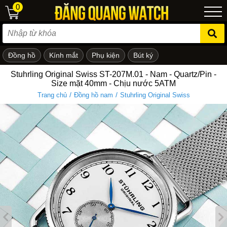
0
Đồng hồ
Kính mắt
Phụ kiện
Bút ký
ẻ em
Stuhrling Original Swiss ST-207M.01 - Nam - Quartz/Pin -
Size mặt 40mm - Chịu nước 5ATM
/
/
Trang chủ
Đồng hồ nam
Stuhrling Original Swiss