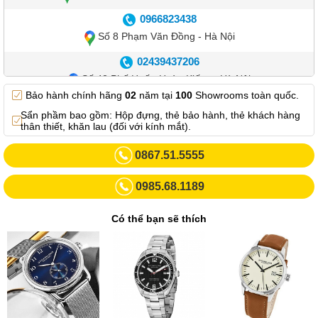
0966823438
Số 8 Phạm Văn Đồng - Hà Nội
02439437206
Số 42 Phố Huế - Hoàn Kiếm – Hà Nội
Bảo hành chính hãng
02
năm tại
100
Showrooms toàn quốc.
0982.769.887
Sẩn phầm bao gồm: Hộp đựng, thẻ bảo hành, thẻ khách hàng
Showroom 3: Số 87 Trương Định - Hai Bà Trưng - Hà Nội.
thân thiết, khăn lau (đối với kính mắt).
0969102552
0867.51.5555
Số 55 Trần Đăng Ninh – Cầu Giấy – Hà Nội
0985.68.1189
0963264832
Số 446 Xã Đàn ( Kim Liên mới) – Hà Nội
Có thể bạn sẽ thích
02437836542
Số 8 Trần Duy Hưng - Cầu Giấy - Hà Nội
02432232319
Số 413 Quang Trung - Hà Đông - Hà Nội
02432127660