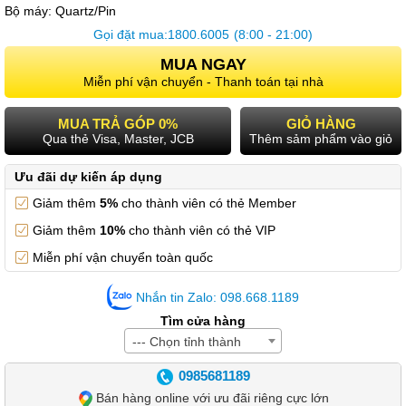
Bộ máy:
Quartz/Pin
Gọi đặt mua:
1800.6005
(8:00 - 21:00)
MUA NGAY
Miễn phí vận chuyển - Thanh toán tại nhà
MUA TRẢ GÓP 0%
GIỎ HÀNG
Qua thẻ Visa, Master, JCB
Thêm sảm phẩm vào giỏ
Ưu đãi dự kiến áp dụng
Giảm thêm
5%
cho thành viên có thẻ Member
Giảm thêm
10%
cho thành viên có thẻ VIP
Miễn phí vận chuyển toàn quốc
Nhắn tin Zalo: 098.668.1189
Tìm cửa hàng
--- Chọn tỉnh thành
0985681189
Bán hàng online với ưu đãi riêng cực lớn