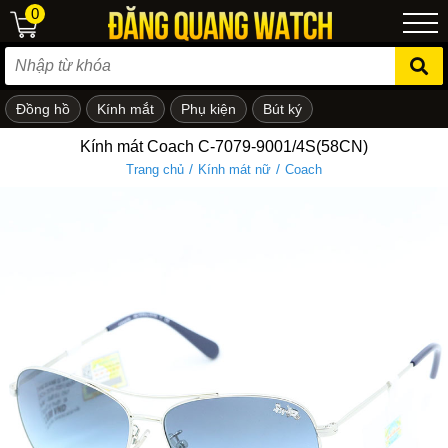
0
Đồng hồ
Kính mắt
Phụ kiện
Bút ký
ẻ em
Kính mát Coach C-7079-9001/4S(58CN)
/
/
Trang chủ
Kính mát nữ
Coach