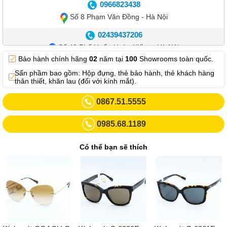
0966823438
Số 8 Phạm Văn Đồng - Hà Nội
02439437206
Số 42 Phố Huế - Hoàn Kiếm – Hà Nội
Bảo hành chính hãng
02
năm tại
100
Showrooms toàn quốc.
0982.769.887
Sẩn phầm bao gồm: Hộp đựng, thẻ bảo hành, thẻ khách hàng
Showroom 3: Số 87 Trương Định - Hai Bà Trưng - Hà Nội.
thân thiết, khăn lau (đối với kính mắt).
0969102552
0867.51.5555
Số 55 Trần Đăng Ninh – Cầu Giấy – Hà Nội
0985.68.1189
0963264832
Số 446 Xã Đàn ( Kim Liên mới) – Hà Nội
Có thể bạn sẽ thích
02437836542
Số 8 Trần Duy Hưng - Cầu Giấy - Hà Nội
02432232319
Số 413 Quang Trung - Hà Đông - Hà Nội
02432127660