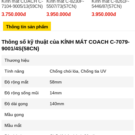
Kính mát COACH C-
Kính mát C-8230F-
Kính mát C-8261F-
Số 273 Nguyễn Văn Cừ - Long Biên - Hà Nội
7104-9005/13(59CN)
5507/73(57CN)
5446/87(57CN)
02439392490
3.750.000đ
3.950.000đ
3.950.000đ
Sô 580 Ngã tư Trường Chinh - Hà Nội
Thông tin sản phẩm
02433545555
Số 28 Chùa Thông - Sơn Tây - Hà Nội
Thông số kỹ thuật của KÍNH MÁT COACH C-7079-
9001/4S(58CN)
02437939481
Số 53 Trần Đăng Ninh - Cầu Giấy - Hà Nội
Thương hiệu
034 629 9090
Tính năng
Chống chói lóa, Chống tia UV
Showroom 86: BH9A-SP.9A-63 Vinhomes Ocean Park 1, Dương
Xá, Gia Lâm, Thành phố Hà Nội
Độ rộng mắt
58mm
Độ rộng sống mũi
14mm
Độ dài gọng
140mm
Mầu gọng
Mầu mắt