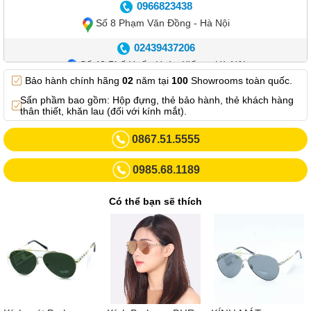
0966823438
Số 8 Phạm Văn Đồng - Hà Nội
02439437206
Số 42 Phố Huế - Hoàn Kiếm – Hà Nội
Bảo hành chính hãng
02
năm tại
100
Showrooms toàn quốc.
0982.769.887
Sẩn phầm bao gồm: Hộp đựng, thẻ bảo hành, thẻ khách hàng
Showroom 3: Số 87 Trương Định - Hai Bà Trưng - Hà Nội.
thân thiết, khăn lau (đối với kính mắt).
0969102552
0867.51.5555
Số 55 Trần Đăng Ninh – Cầu Giấy – Hà Nội
0985.68.1189
0963264832
Số 446 Xã Đàn ( Kim Liên mới) – Hà Nội
Có thể bạn sẽ thích
02437836542
Số 8 Trần Duy Hưng - Cầu Giấy - Hà Nội
02432232319
Số 413 Quang Trung - Hà Đông - Hà Nội
02432127660