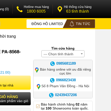
Hotline mua hàng
Hệ thống cửa hàng
ng (0)
1800 6005
63 tỉnh thành
ĐỒNG HỒ LIMITED
TIN TỨC
hời trang
Tìm cửa hàng
 PA-8568-
--- Chọn tỉnh thành
0985681189
Bán hàng online với ưu đãi riêng
 21:00)
cực lớn
0966823438
n tại nhà
Số 8 Phạm Văn Đồng - Hà Nội
02439437206
GIỎ HÀNG
sảm phẩm vào giỏ
Số 42 Phố Huế - Hoàn Kiếm –
Bảo hành chính hãng
02
năm
Hà Nội
tại
100
Showrooms toàn quốc.