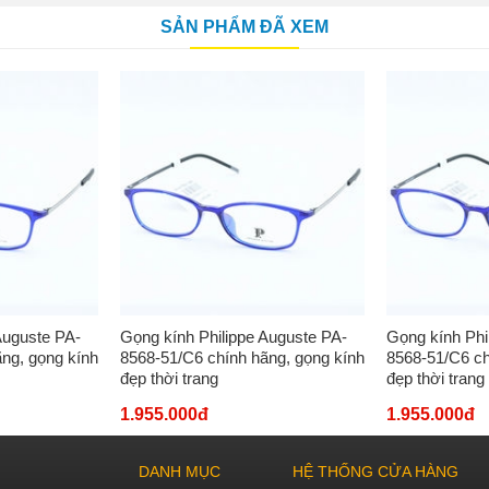
SẢN PHẨM ĐÃ XEM
Auguste PA-
Gọng kính Philippe Auguste PA-
Gọng kính Phi
ng, gọng kính
8568-51/C6 chính hãng, gọng kính
8568-51/C6 ch
đẹp thời trang
đẹp thời trang
1.955.000đ
1.955.000đ
DANH MỤC
HỆ THỐNG CỬA HÀNG