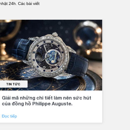
nhật 24h. Các bài viết
TIN TỨC
TI
Giải mã những chi tiết làm nên sức hút
Đồng
của đồng hồ Philippe Auguste.
khí 
Đọc tiếp
Đọc 