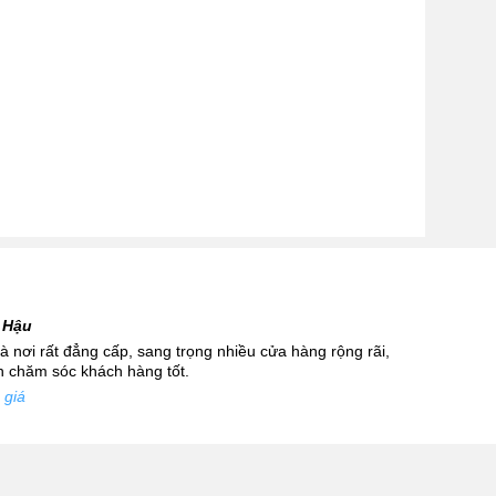
02433545555
Số 28 Chùa Thông - Sơn Tây -
Hà Nội
02437939481
Số 53 Trần Đăng Ninh - Cầu
Giấy - Hà Nội
034 629 9090
Showroom 86: BH9A-SP.9A-63
Vinhomes Ocean Park 1, Dương
Xá, Gia Lâm, Thành phố Hà Nội
 Hậu
 nơi rất đẳng cấp, sang trọng nhiều cửa hàng rộng rãi,
nh chăm sóc khách hàng tốt.
 giá