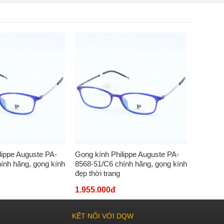
lippe Auguste PA-
Gọng kính Philippe Auguste PA-
Gọng kí
ính hãng, gọng kính
8568-51/C6 chính hãng, gọng kính
8568-51
đẹp thời trang
đẹp thời
1.955.000đ
1.955.
KẾT NỐI VỚI DQW