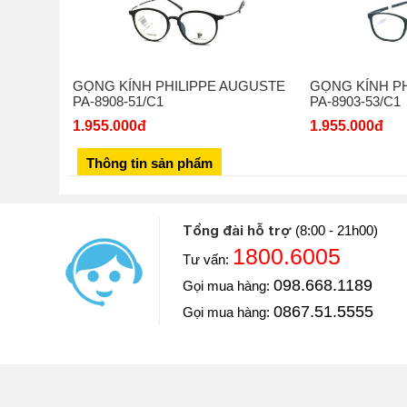
GỌNG KÍNH PHILIPPE AUGUSTE
GỌNG KÍNH P
PA-8908-51/C1
PA-8903-53/C1
1.955.000đ
1.955.000đ
Thông tin sản phẩm
Tổng đài hỗ trợ
(8:00 - 21h00)
1800.6005
Tư vấn:
Diễn viên: Hoàng Kim Ngọc
098.668.1189
Gọi mua hàng:
Khoe với mọi người Ngọc vừa mua một chiếc đồng hồ
luôn và chiếc đồng hồ này Ngọc mua ở Đăng Quang W
0867.51.5555
Gọi mua hàng:
==> Xem video đánh giá