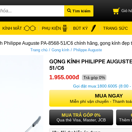
Tìm kiếm
Giỏ hà
KÍNH MẮT
PHỤ KIỆN
BÚT KÝ
TRANG SỨC
h Philippe Auguste PA-8568-51/C6 chính hãng, gọng kính đẹp t
/
/
Trang chủ
Gọng kính
Philippe Auguste
GỌNG KÍNH PHILIPPE AUGUSTE
51/C6
1.955.000đ
Trả góp 0%
Gọi đặt mua:
1800.6005
(8:00 -
MUA NGAY
Miễn phí vận chuyển - Thanh toá
MUA TRẢ GÓP 0%
Qua thẻ Visa, Master, JCB
Thêm 