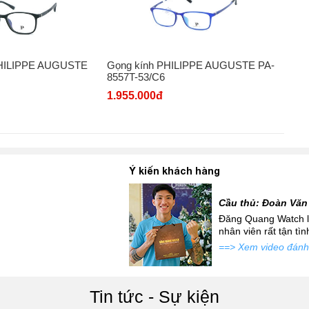
HILIPPE AUGUSTE
Gọng kính PHILIPPE AUGUSTE PA-
8557T-53/C6
1.955.000đ
Ý kiến khách hàng
Cầu thủ: Đoàn Văn
 mới siêu đẹp để đi tặng
Đăng Quang Watch là
atch đấy...
nhân viên rất tận tì
==> Xem video đánh
Tin tức - Sự kiện