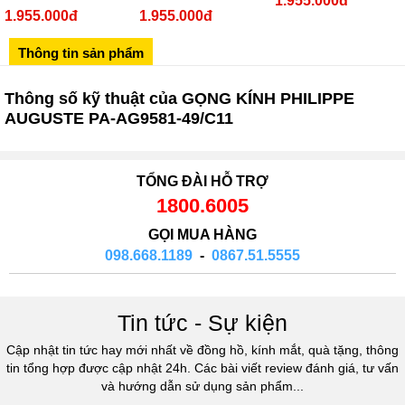
1.955.000đ
Sô 580 Ngã tư Trường Chinh - Hà Nội
1.955.000đ
1.955.000đ
02433545555
Thông tin sản phẩm
Số 28 Chùa Thông - Sơn Tây - Hà Nội
02437939481
Thông số kỹ thuật của GỌNG KÍNH PHILIPPE
Số 53 Trần Đăng Ninh - Cầu Giấy - Hà Nội
AUGUSTE PA-AG9581-49/C11
034 629 9090
Showroom 86: BH9A-SP.9A-63 Vinhomes Ocean Park 1, Dương
Xá, Gia Lâm, Thành phố Hà Nội
TỔNG ĐÀI HỖ TRỢ
1800.6005
GỌI MUA HÀNG
098.668.1189
-
0867.51.5555
Tin tức - Sự kiện
Cập nhật tin tức hay mới nhất về đồng hồ, kính mắt, quà tặng, thông
tin tổng hợp được cập nhật 24h. Các bài viết review đánh giá, tư vấn
và hướng dẫn sử dụng sản phẩm...