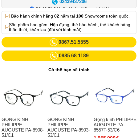
02439437206
Số 42 Phố Huế - Hoàn Kiếm – Hà Nội
Bảo hành chính hãng
02
năm tại
100
Showrooms toàn quốc.
0982.769.887
Sẩn phầm bao gồm: Hộp đựng, thẻ bảo hành, thẻ khách hàng
Showroom 3: Số 87 Trương Định - Hai Bà Trưng - Hà Nội.
thân thiết, khăn lau (đối với kính mắt).
0969102552
0867.51.5555
Số 55 Trần Đăng Ninh – Cầu Giấy – Hà Nội
0985.68.1189
0963264832
Số 446 Xã Đàn ( Kim Liên mới) – Hà Nội
Có thể bạn sẽ thích
02437836542
Số 8 Trần Duy Hưng - Cầu Giấy - Hà Nội
02432232319
Số 413 Quang Trung - Hà Đông - Hà Nội
02432127660
GỌNG KÍNH
GỌNG KÍNH
Gọng kính PHILIPPE
Số 273 Nguyễn Văn Cừ - Long Biên - Hà Nội
PHILIPPE
PHILIPPE
AUGUSTE PA-
AUGUSTE PA-8908-
AUGUSTE PA-8903-
8557T-53/C6
02439392490
51/C1
53/C1