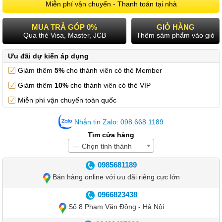
Miễn phí vận chuyển - Thanh toán tại nhà
MUA TRẢ GÓP 0%
GIỎ HÀNG
Qua thẻ Visa, Master, JCB
Thêm sảm phẩm vào giỏ
Ưu đãi dự kiến áp dụng
Giảm thêm
5%
cho thành viên có thẻ Member
Giảm thêm
10%
cho thành viên có thẻ VIP
Miễn phí vận chuyển toàn quốc
Nhắn tin Zalo: 098.668.1189
Tìm cửa hàng
--- Chọn tỉnh thành
0985681189
Bán hàng online với ưu đãi riêng cực lớn
0966823438
Số 8 Phạm Văn Đồng - Hà Nội