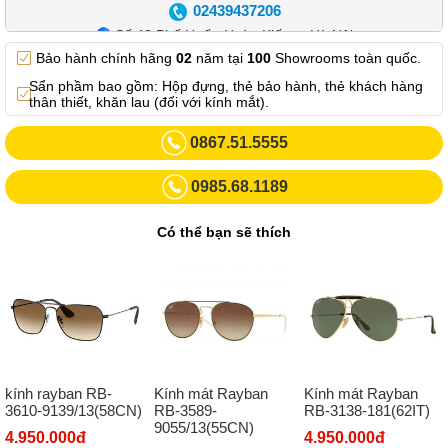
02439437206
Số 42 Phố Huế - Hoàn Kiếm – Hà Nội
Bảo hành chính hãng
02
năm tại
100
Showrooms toàn quốc.
0982.769.887
Sẩn phầm bao gồm: Hộp đựng, thẻ bảo hành, thẻ khách hàng
Showroom 3: Số 87 Trương Định - Hai Bà Trưng - Hà Nội.
thân thiết, khăn lau (đối với kính mắt).
0969102552
0867.51.5555
Số 55 Trần Đăng Ninh – Cầu Giấy – Hà Nội
0985.68.1189
0963264832
Số 446 Xã Đàn ( Kim Liên mới) – Hà Nội
Có thể bạn sẽ thích
02437836542
Số 8 Trần Duy Hưng - Cầu Giấy - Hà Nội
02432232319
Số 413 Quang Trung - Hà Đông - Hà Nội
02432127660
kính rayban RB-
Kính mát Rayban
Kính mát Rayban
Số 273 Nguyễn Văn Cừ - Long Biên - Hà Nội
3610-9139/13(58CN)
RB-3589-
RB-3138-181(62IT)
9055/13(55CN)
02439392490
4.950.000đ
4.950.000đ