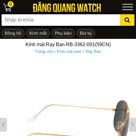
0
Đồng hồ
Kính mắt
Phụ kiện
Bút ký
ẻ em
Kính mát Ray Ban RB-3362-001(59CN)
/
/
Trang chủ
Kính mát nam
Ray Ban