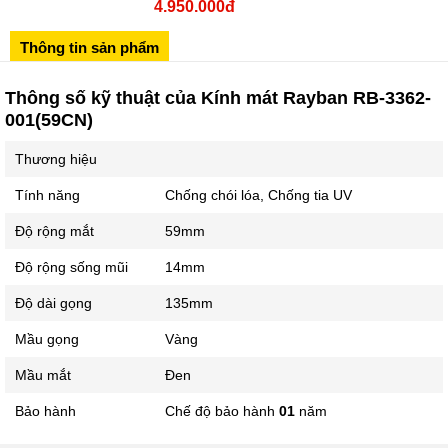
4.950.000đ
Sô 580 Ngã tư Trường Chinh - Hà Nội
02433545555
Thông tin sản phẩm
Số 28 Chùa Thông - Sơn Tây - Hà Nội
Thông số kỹ thuật của Kính mát Rayban RB-3362-
02437939481
001(59CN)
Số 53 Trần Đăng Ninh - Cầu Giấy - Hà Nội
Thương hiệu
034 629 9090
Showroom 86: BH9A-SP.9A-63 Vinhomes Ocean Park 1, Dương
Tính năng
Chống chói lóa, Chống tia UV
Xá, Gia Lâm, Thành phố Hà Nội
Độ rộng mắt
59mm
Độ rộng sống mũi
14mm
Độ dài gọng
135mm
Mầu gọng
Vàng
Mầu mắt
Đen
Bảo hành
Chế độ bảo hành
01
năm