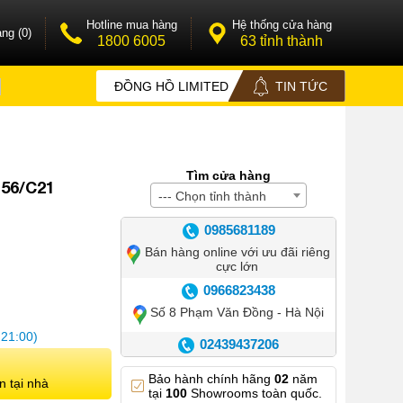
Hotline mua hàng
Hệ thống cửa hàng
ng (0)
1800 6005
63 tỉnh thành
ĐỒNG HỒ LIMITED
TIN TỨC
Tìm cửa hàng
-56/C21
--- Chọn tỉnh thành
0985681189
Bán hàng online với ưu đãi riêng
cực lớn
0966823438
Số 8 Phạm Văn Đồng - Hà Nội
 21:00)
02439437206
Số 42 Phố Huế - Hoàn Kiếm –
Bảo hành chính hãng
02
năm
Hà Nội
n tại nhà
tại
100
Showrooms toàn quốc.