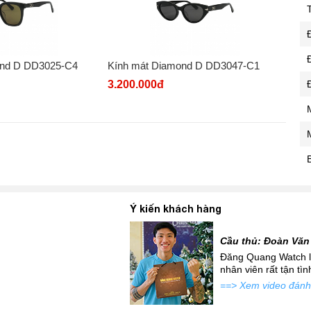
ond D DD3025-C4
Kính mát Diamond D DD3047-C1
3.200.000đ
Ý kiến khách hàng
Cầu thủ: Đoàn Văn
 mới siêu đẹp để đi tặng
Đăng Quang Watch là
atch đấy...
nhân viên rất tận tì
==> Xem video đánh