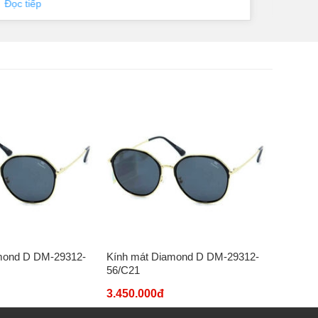
Đọc tiếp
Đọc 
mond D DM-29312-
Kính mát Diamond D DM-29312-
Kính má
56/C21
56/C21
3.450.000đ
3.450.