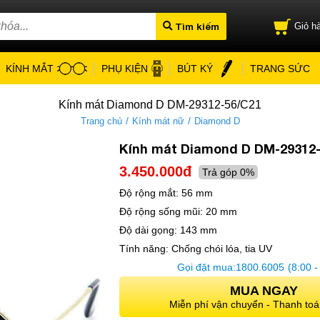
Tìm kiếm
Giỏ hà
KÍNH MẮT
PHỤ KIỆN
BÚT KÝ
TRANG SỨC
Kính mát Diamond D DM-29312-56/C21
/
/
Trang chủ
Kính mát nữ
Diamond D
Kính mát Diamond D DM-29312
3.450.000đ
Trả góp 0%
Độ rộng mắt:
56 mm
Độ rộng sống mũi:
20 mm
Độ dài gọng:
143 mm
Tính năng:
Chống chói lóa, tia UV
Gọi đặt mua:
1800.6005
(8:00 -
MUA NGAY
Miễn phí vận chuyển - Thanh toá