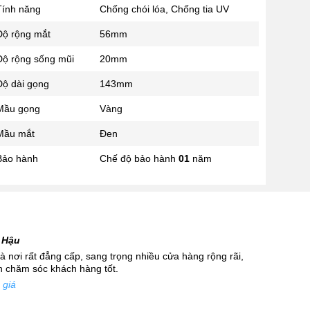
Tính năng
Chống chói lóa, Chống tia UV
02433545555
Số 28 Chùa Thông - Sơn Tây -
Độ rộng mắt
56mm
Hà Nội
Độ rộng sống mũi
20mm
02437939481
Số 53 Trần Đăng Ninh - Cầu
Độ dài gọng
143mm
Giấy - Hà Nội
034 629 9090
Mầu gọng
Vàng
Showroom 86: BH9A-SP.9A-63
Mầu mắt
Đen
Vinhomes Ocean Park 1, Dương
Xá, Gia Lâm, Thành phố Hà Nội
Bảo hành
Chế độ bảo hành
01
năm
 Hậu
 nơi rất đẳng cấp, sang trọng nhiều cửa hàng rộng rãi,
nh chăm sóc khách hàng tốt.
 giá