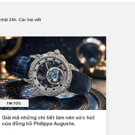
nhật 24h. Các bài viết
TIN TỨC
TI
Giải mã những chi tiết làm nên sức hút
Đồng
của đồng hồ Philippe Auguste.
khí 