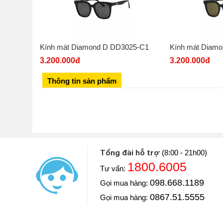
Kính mát Diamond D DD3025-C1
Kính mát Diam
3.200.000đ
3.200.000đ
Thông tin sản phẩm
Tổng đài hỗ trợ
(8:00 - 21h00)
1800.6005
Tư vấn:
Diễn viên: Hoàng Kim Ngọc
098.668.1189
Gọi mua hàng:
Khoe với mọi người Ngọc vừa mua một chiếc đồng hồ
luôn và chiếc đồng hồ này Ngọc mua ở Đăng Quang W
0867.51.5555
Gọi mua hàng:
==> Xem video đánh giá