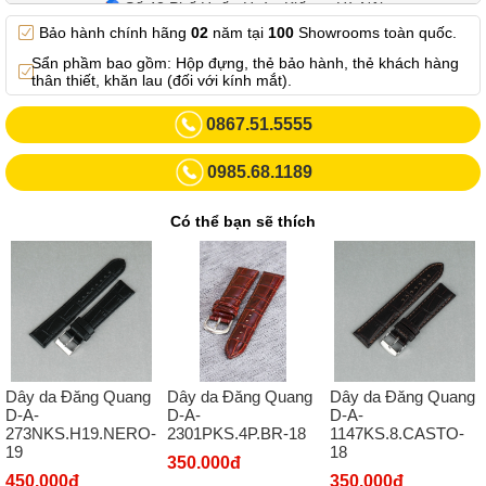
Số 42 Phố Huế - Hoàn Kiếm – Hà Nội
Bảo hành chính hãng
02
năm tại
100
Showrooms toàn quốc.
0982.769.887
Sẩn phầm bao gồm: Hộp đựng, thẻ bảo hành, thẻ khách hàng
Showroom 3: Số 87 Trương Định - Hai Bà Trưng - Hà Nội.
thân thiết, khăn lau (đối với kính mắt).
0969102552
0867.51.5555
Số 55 Trần Đăng Ninh – Cầu Giấy – Hà Nội
0985.68.1189
0963264832
Số 446 Xã Đàn ( Kim Liên mới) – Hà Nội
Có thể bạn sẽ thích
02437836542
Số 8 Trần Duy Hưng - Cầu Giấy - Hà Nội
02432232319
Số 413 Quang Trung - Hà Đông - Hà Nội
02432127660
Dây da Đăng Quang
Dây da Đăng Quang
Dây da Đăng Quang
Số 273 Nguyễn Văn Cừ - Long Biên - Hà Nội
D-A-
D-A-
D-A-
2301PKS.4P.BR-18
273NKS.H19.NERO-
1147KS.8.CASTO-
02439392490
19
18
350.000đ
Sô 580 Ngã tư Trường Chinh - Hà Nội
450.000đ
350.000đ