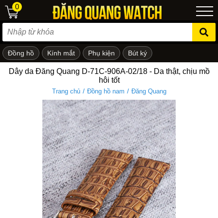
0
Đồng hồ
Kính mắt
Phụ kiện
Bút ký
ẻ em
Dây da Đăng Quang D-71C-906A-02/18 - Da thật, chịu mồ
hôi tốt
/
/
Trang chủ
Đồng hồ nam
Đăng Quang