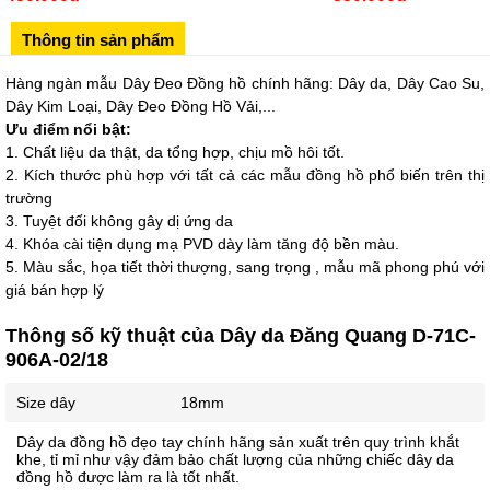
02433545555
Thông tin sản phẩm
Số 28 Chùa Thông - Sơn Tây - Hà Nội
02437939481
Hàng ngàn mẫu Dây Đeo Đồng hồ chính hãng: Dây da, Dây Cao Su,
Dây Kim Loại, Dây Đeo Đồng Hồ Vải,...
Số 53 Trần Đăng Ninh - Cầu Giấy - Hà Nội
Ưu điểm nổi bật:
034 629 9090
1. Chất liệu da thật, da tổng hợp, chịu mồ hôi tốt.
Showroom 86: BH9A-SP.9A-63 Vinhomes Ocean Park 1, Dương
2. Kích thước phù hợp với tất cả các mẫu đồng hồ phổ biến trên thị
Xá, Gia Lâm, Thành phố Hà Nội
trường
3. Tuyệt đối không gây dị ứng da
4. Khóa cài tiện dụng mạ PVD dày làm tăng độ bền màu.
5. Màu sắc, họa tiết thời thượng, sang trọng , mẫu mã phong phú với
giá bán hợp lý
Thông số kỹ thuật của Dây da Đăng Quang D-71C-
906A-02/18
Size dây
18mm
Dây da đồng hồ đẹo tay chính hãng sản xuất trên quy trình khắt
khe, tỉ mỉ như vậy đảm bảo chất lượng của những chiếc dây da
đồng hồ được làm ra là tốt nhất.