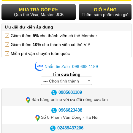
MUA TRẢ GÓP 0%
GIỎ HÀNG
Qua thẻ Visa, Master, JCB
Thêm sảm phẩm vào giỏ
Ưu đãi dự kiến áp dụng
Giảm thêm
5%
cho thành viên có thẻ Member
Giảm thêm
10%
cho thành viên có thẻ VIP
Miễn phí vận chuyển toàn quốc
Nhắn tin Zalo: 098.668.1189
Tìm cửa hàng
--- Chọn tỉnh thành
0985681189
Bán hàng online với ưu đãi riêng cực lớn
0966823438
Số 8 Phạm Văn Đồng - Hà Nội
02439437206