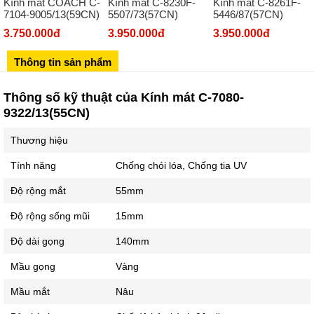
Kính mát COACH C-
Kính mát C-8230F-
Kính mát C-8261F-
Số 273 Nguyễn Văn Cừ - Long Biên - Hà Nội
7104-9005/13(59CN)
5507/73(57CN)
5446/87(57CN)
02439392490
3.750.000đ
3.950.000đ
3.950.000đ
Sô 580 Ngã tư Trường Chinh - Hà Nội
Thông tin sản phẩm
02433545555
Số 28 Chùa Thông - Sơn Tây - Hà Nội
Thông số kỹ thuật của Kính mát C-7080-
9322/13(55CN)
02437939481
Số 53 Trần Đăng Ninh - Cầu Giấy - Hà Nội
Thương hiệu
034 629 9090
Tính năng
Chống chói lóa, Chống tia UV
Showroom 86: BH9A-SP.9A-63 Vinhomes Ocean Park 1, Dương
Xá, Gia Lâm, Thành phố Hà Nội
Độ rộng mắt
55mm
Độ rộng sống mũi
15mm
Độ dài gọng
140mm
Mầu gọng
Vàng
Mầu mắt
Nâu