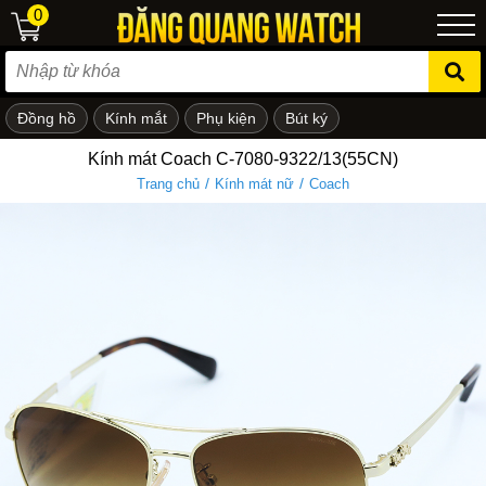
0
Đồng hồ
Kính mắt
Phụ kiện
Bút ký
ẻ em
Kính mát Coach C-7080-9322/13(55CN)
/
/
Trang chủ
Kính mát nữ
Coach