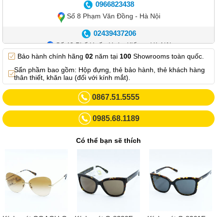
0966823438
Số 8 Phạm Văn Đồng - Hà Nội
02439437206
Số 42 Phố Huế - Hoàn Kiếm – Hà Nội
Bảo hành chính hãng
02
năm tại
100
Showrooms toàn quốc.
0982.769.887
Sẩn phầm bao gồm: Hộp đựng, thẻ bảo hành, thẻ khách hàng
Showroom 3: Số 87 Trương Định - Hai Bà Trưng - Hà Nội.
thân thiết, khăn lau (đối với kính mắt).
0969102552
0867.51.5555
Số 55 Trần Đăng Ninh – Cầu Giấy – Hà Nội
0985.68.1189
0963264832
Số 446 Xã Đàn ( Kim Liên mới) – Hà Nội
Có thể bạn sẽ thích
02437836542
Số 8 Trần Duy Hưng - Cầu Giấy - Hà Nội
02432232319
Số 413 Quang Trung - Hà Đông - Hà Nội
02432127660