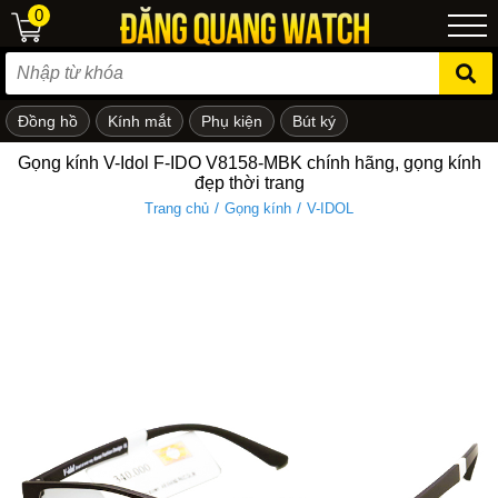
0
Đồng hồ
Kính mắt
Phụ kiện
Bút ký
ẻ em
Gọng kính V-Idol F-IDO V8158-MBK chính hãng, gọng kính
đẹp thời trang
/
/
Trang chủ
Gọng kính
V-IDOL