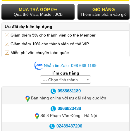
MUA TRẢ GÓP 0%
GIỎ HÀNG
Qua thẻ Visa, Master, JCB
Thêm sảm phẩm vào giỏ
Ưu đãi dự kiến áp dụng
Giảm thêm
5%
cho thành viên có thẻ Member
Giảm thêm
10%
cho thành viên có thẻ VIP
Miễn phí vận chuyển toàn quốc
Nhắn tin Zalo: 098.668.1189
Tìm cửa hàng
--- Chọn tỉnh thành
0985681189
Bán hàng online với ưu đãi riêng cực lớn
0966823438
Số 8 Phạm Văn Đồng - Hà Nội
02439437206