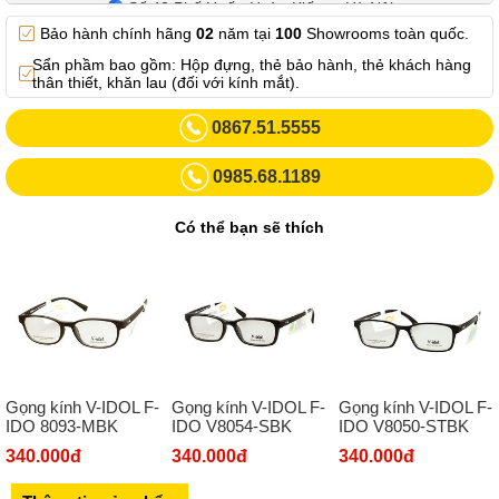
Số 42 Phố Huế - Hoàn Kiếm – Hà Nội
Bảo hành chính hãng
02
năm tại
100
Showrooms toàn quốc.
0982.769.887
Sẩn phầm bao gồm: Hộp đựng, thẻ bảo hành, thẻ khách hàng
Showroom 3: Số 87 Trương Định - Hai Bà Trưng - Hà Nội.
thân thiết, khăn lau (đối với kính mắt).
0969102552
0867.51.5555
Số 55 Trần Đăng Ninh – Cầu Giấy – Hà Nội
0985.68.1189
0963264832
Số 446 Xã Đàn ( Kim Liên mới) – Hà Nội
Có thể bạn sẽ thích
02437836542
Số 8 Trần Duy Hưng - Cầu Giấy - Hà Nội
02432232319
Số 413 Quang Trung - Hà Đông - Hà Nội
02432127660
Gọng kính V-IDOL F-
Gọng kính V-IDOL F-
Gọng kính V-IDOL F-
Số 273 Nguyễn Văn Cừ - Long Biên - Hà Nội
IDO 8093-MBK
IDO V8054-SBK
IDO V8050-STBK
02439392490
340.000đ
340.000đ
340.000đ
Sô 580 Ngã tư Trường Chinh - Hà Nội