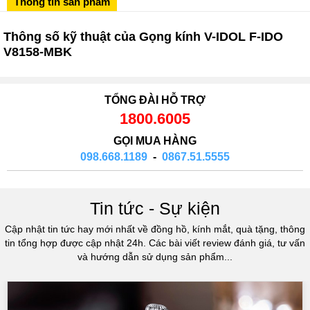
Thông tin sản phẩm
02433545555
Số 28 Chùa Thông - Sơn Tây - Hà Nội
Thông số kỹ thuật của Gọng kính V-IDOL F-IDO
V8158-MBK
02437939481
Số 53 Trần Đăng Ninh - Cầu Giấy - Hà Nội
034 629 9090
TỔNG ĐÀI HỖ TRỢ
Showroom 86: BH9A-SP.9A-63 Vinhomes Ocean Park 1, Dương
1800.6005
Xá, Gia Lâm, Thành phố Hà Nội
GỌI MUA HÀNG
098.668.1189
-
0867.51.5555
Tin tức - Sự kiện
Cập nhật tin tức hay mới nhất về đồng hồ, kính mắt, quà tặng, thông
tin tổng hợp được cập nhật 24h. Các bài viết review đánh giá, tư vấn
và hướng dẫn sử dụng sản phẩm...