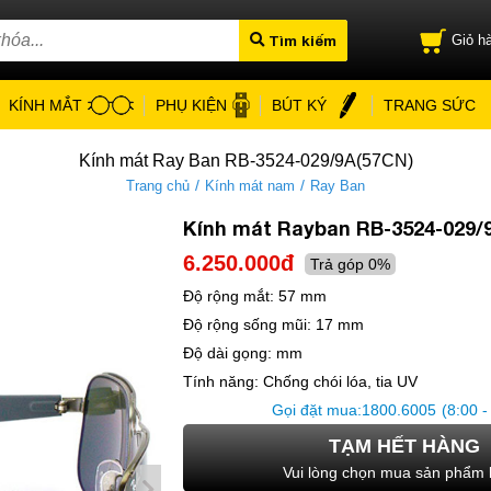
Tìm kiếm
Giỏ hà
KÍNH MẮT
PHỤ KIỆN
BÚT KÝ
TRANG SỨC
Kính mát Ray Ban RB-3524-029/9A(57CN)
/
/
Trang chủ
Kính mát nam
Ray Ban
Kính mát Rayban RB-3524-029/
6.250.000đ
Trả góp 0%
Độ rộng mắt:
57 mm
Độ rộng sống mũi:
17 mm
Độ dài gọng:
mm
Tính năng:
Chống chói lóa, tia UV
Gọi đặt mua:
1800.6005
(8:00 -
TẠM HẾT HÀNG
Vui lòng chọn mua sản phẩm 