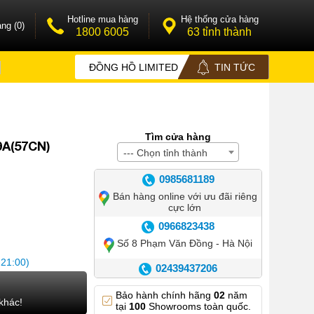
Hotline mua hàng
Hệ thống cửa hàng
ng (0)
1800 6005
63 tỉnh thành
ĐỒNG HỒ LIMITED
TIN TỨC
Tìm cửa hàng
9A(57CN)
--- Chọn tỉnh thành
0985681189
Bán hàng online với ưu đãi riêng
cực lớn
0966823438
Số 8 Phạm Văn Đồng - Hà Nội
 21:00)
02439437206
Số 42 Phố Huế - Hoàn Kiếm –
Bảo hành chính hãng
02
năm
Hà Nội
khác!
tại
100
Showrooms toàn quốc.