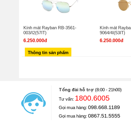
Kính mát Rayban RB-3561-
Kính mát Rayba
003/I2(57IT)
9064/4I(53IT)
6.250.000đ
6.250.000đ
Thông tin sản phẩm
Tổng đài hỗ trợ
(8:00 - 21h00)
1800.6005
Tư vấn:
Diễn viên: Hoàng Kim Ngọc
098.668.1189
Gọi mua hàng:
Khoe với mọi người Ngọc vừa mua một chiếc đồng hồ
luôn và chiếc đồng hồ này Ngọc mua ở Đăng Quang W
0867.51.5555
Gọi mua hàng:
==> Xem video đánh giá