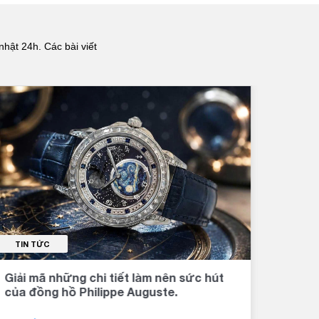
nhật 24h. Các bài viết
TIN TỨC
TI
Giải mã những chi tiết làm nên sức hút
Đồng
của đồng hồ Philippe Auguste.
khí 