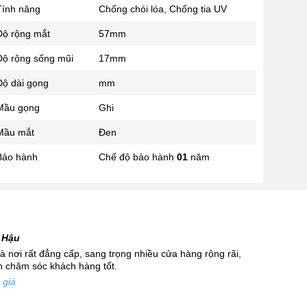
Tính năng
Chống chói lóa, Chống tia UV
02433545555
Số 28 Chùa Thông - Sơn Tây -
Độ rộng mắt
57mm
Hà Nội
Độ rộng sống mũi
17mm
02437939481
Số 53 Trần Đăng Ninh - Cầu
Độ dài gọng
mm
Giấy - Hà Nội
034 629 9090
Mầu gọng
Ghi
Showroom 86: BH9A-SP.9A-63
Mầu mắt
Đen
Vinhomes Ocean Park 1, Dương
Xá, Gia Lâm, Thành phố Hà Nội
Bảo hành
Chế độ bảo hành
01
năm
 Hậu
 nơi rất đẳng cấp, sang trọng nhiều cửa hàng rộng rãi,
nh chăm sóc khách hàng tốt.
 giá