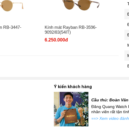
n RB-3447-
Kính mát Rayban RB-3596-
9092/83(54IT)
6.250.000đ
Ý kiến khách hàng
Cầu thủ: Đoàn Văn
 mới siêu đẹp để đi tặng
Đăng Quang Watch là
atch đấy...
nhân viên rất tận tì
==> Xem video đánh