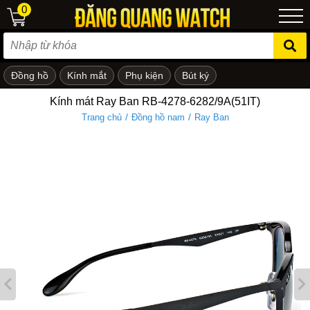
0
Đồng hồ
Kính mắt
Phụ kiện
Bút ký
ẻ em
Kính mát Ray Ban RB-4278-6282/9A(51IT)
/
/
Trang chủ
Đồng hồ nam
Ray Ban