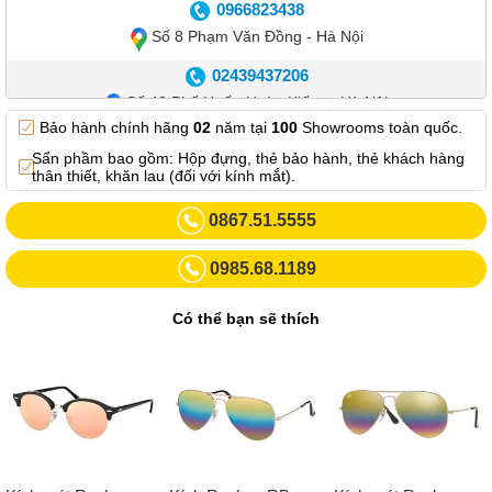
0966823438
Số 8 Phạm Văn Đồng - Hà Nội
02439437206
Số 42 Phố Huế - Hoàn Kiếm – Hà Nội
Bảo hành chính hãng
02
năm tại
100
Showrooms toàn quốc.
0982.769.887
Sẩn phầm bao gồm: Hộp đựng, thẻ bảo hành, thẻ khách hàng
Showroom 3: Số 87 Trương Định - Hai Bà Trưng - Hà Nội.
thân thiết, khăn lau (đối với kính mắt).
0969102552
0867.51.5555
Số 55 Trần Đăng Ninh – Cầu Giấy – Hà Nội
0985.68.1189
0963264832
Số 446 Xã Đàn ( Kim Liên mới) – Hà Nội
Có thể bạn sẽ thích
02437836542
Số 8 Trần Duy Hưng - Cầu Giấy - Hà Nội
02432232319
Số 413 Quang Trung - Hà Đông - Hà Nội
02432127660