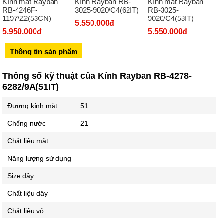
Kính mát Rayban
Kính Rayban RB-
Kính mát Rayban
Số 273 Nguyễn Văn Cừ - Long Biên - Hà Nội
RB-4246F-
3025-9020/C4(62IT)
RB-3025-
1197/Z2(53CN)
9020/C4(58IT)
02439392490
5.550.000đ
5.950.000đ
5.550.000đ
Sô 580 Ngã tư Trường Chinh - Hà Nội
02433545555
Thông tin sản phẩm
Số 28 Chùa Thông - Sơn Tây - Hà Nội
Thông số kỹ thuật của Kính Rayban RB-4278-
02437939481
6282/9A(51IT)
Số 53 Trần Đăng Ninh - Cầu Giấy - Hà Nội
Đường kính mặt
51
034 629 9090
Showroom 86: BH9A-SP.9A-63 Vinhomes Ocean Park 1, Dương
Chống nước
21
Xá, Gia Lâm, Thành phố Hà Nội
Chất liệu mặt
Năng lượng sử dụng
Size dây
Chất liệu dây
Chất liệu vỏ