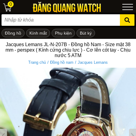
0
Đồng hồ
Kính mắt
Phụ kiện
Bút ký
ẻ em
Jacques Lemans JL-N-207B - Đồng hồ Nam - Size mặt 38
mm - perspex ( Kính cứng chịu lực ) - Cơ lên cót tay - Chịu
nước 5 ATM
/
/
Trang chủ
Đồng hồ nam
Jacques Lemans