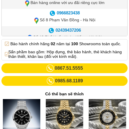
Bán hàng online với ưu đãi riêng cực lớn
0966823438
Số 8 Phạm Văn Đồng - Hà Nội
02439437206
Số 42 Phố Huế - Hoàn Kiếm – Hà Nội
Bảo hành chính hãng
02
năm tại
100
Showrooms toàn quốc.
0982.769.887
Sẩn phầm bao gồm: Hộp đựng, thẻ bảo hành, thẻ khách hàng
Showroom 3: Số 87 Trương Định - Hai Bà Trưng - Hà Nội.
thân thiết, khăn lau (đối với kính mắt).
0969102552
0867.51.5555
Số 55 Trần Đăng Ninh – Cầu Giấy – Hà Nội
0985.68.1189
0963264832
Số 446 Xã Đàn ( Kim Liên mới) – Hà Nội
Có thể bạn sẽ thích
02437836542
Số 8 Trần Duy Hưng - Cầu Giấy - Hà Nội
02432232319
Số 413 Quang Trung - Hà Đông - Hà Nội