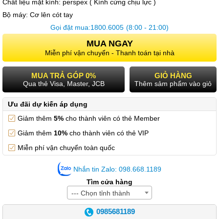
Chất liệu mặt kính:
perspex ( Kính cứng chịu lực )
Bộ máy:
Cơ lên cót tay
Gọi đặt mua:
1800.6005
(8:00 - 21:00)
MUA NGAY
Miễn phí vận chuyển - Thanh toán tại nhà
MUA TRẢ GÓP 0%
GIỎ HÀNG
Qua thẻ Visa, Master, JCB
Thêm sảm phẩm vào giỏ
Ưu đãi dự kiến áp dụng
Giảm thêm
5%
cho thành viên có thẻ Member
Giảm thêm
10%
cho thành viên có thẻ VIP
Miễn phí vận chuyển toàn quốc
Nhắn tin Zalo: 098.668.1189
Tìm cửa hàng
--- Chọn tỉnh thành
0985681189