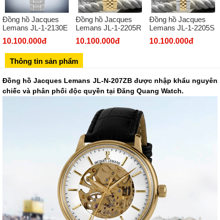
02432127660
Đồng hồ Jacques
Đồng hồ Jacques
Đồng hồ Jacques
Số 273 Nguyễn Văn Cừ - Long Biên - Hà Nội
Lemans JL-1-2130E
Lemans JL-1-2205R
Lemans JL-1-2205S
02439392490
10.100.000đ
10.100.000đ
10.100.000đ
Sô 580 Ngã tư Trường Chinh - Hà Nội
Thông tin sản phẩm
02433545555
Số 28 Chùa Thông - Sơn Tây - Hà Nội
Đồng hồ Jacques Lemans JL-N-207ZB được nhập khẩu nguyên
chiếc và phân phối độc quyền tại Đăng Quang Watch.
02437939481
Số 53 Trần Đăng Ninh - Cầu Giấy - Hà Nội
034 629 9090
Showroom 86: BH9A-SP.9A-63 Vinhomes Ocean Park 1, Dương
Xá, Gia Lâm, Thành phố Hà Nội