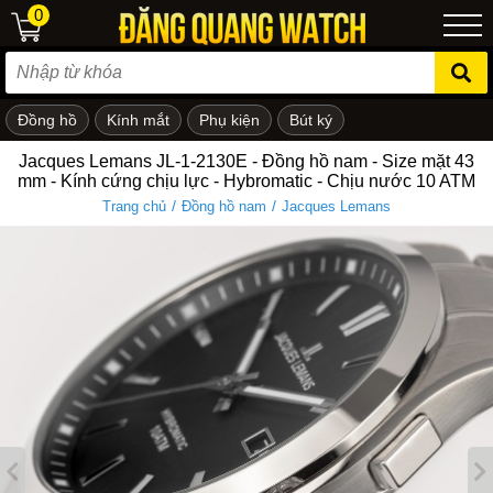
0
Đồng hồ
Kính mắt
Phụ kiện
Bút ký
ẻ em
Jacques Lemans JL-1-2130E - Đồng hồ nam - Size mặt 43
mm - Kính cứng chịu lực - Hybromatic - Chịu nước 10 ATM
/
/
Trang chủ
Đồng hồ nam
Jacques Lemans