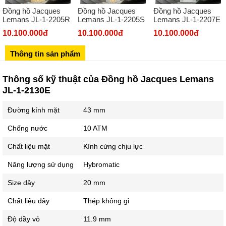
Đồng hồ Jacques
Đồng hồ Jacques
Đồng hồ Jacques
Số 273 Nguyễn Văn Cừ - Long Biên - Hà Nội
Lemans JL-1-2205R
Lemans JL-1-2205S
Lemans JL-1-2207E
02439392490
10.100.000đ
10.100.000đ
10.100.000đ
Sô 580 Ngã tư Trường Chinh - Hà Nội
Thông tin sản phẩm
02433545555
Số 28 Chùa Thông - Sơn Tây - Hà Nội
Thông số kỹ thuật của Đồng hồ Jacques Lemans
JL-1-2130E
02437939481
Số 53 Trần Đăng Ninh - Cầu Giấy - Hà Nội
Đường kính mặt
43 mm
034 629 9090
Chống nước
10 ATM
Showroom 86: BH9A-SP.9A-63 Vinhomes Ocean Park 1, Dương
Xá, Gia Lâm, Thành phố Hà Nội
Chất liệu mặt
Kính cứng chịu lực
Năng lượng sử dụng
Hybromatic
Size dây
20 mm
Chất liệu dây
Thép không gỉ
Độ dầy vỏ
11.9 mm