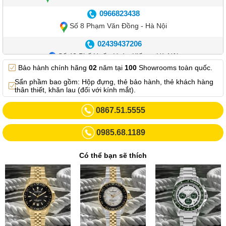
0966823438
Số 8 Phạm Văn Đồng - Hà Nội
02439437206
Số 42 Phố Huế - Hoàn Kiếm – Hà Nội
Bảo hành chính hãng
02
năm tại
100
Showrooms toàn quốc.
0982.769.887
Sẩn phầm bao gồm: Hộp đựng, thẻ bảo hành, thẻ khách hàng
Showroom 3: Số 87 Trương Định - Hai Bà Trưng - Hà Nội.
thân thiết, khăn lau (đối với kính mắt).
0969102552
0867.51.5555
Số 55 Trần Đăng Ninh – Cầu Giấy – Hà Nội
0985.68.1189
0963264832
Số 446 Xã Đàn ( Kim Liên mới) – Hà Nội
Có thể bạn sẽ thích
02437836542
Số 8 Trần Duy Hưng - Cầu Giấy - Hà Nội
02432232319
Số 413 Quang Trung - Hà Đông - Hà Nội
02432127660