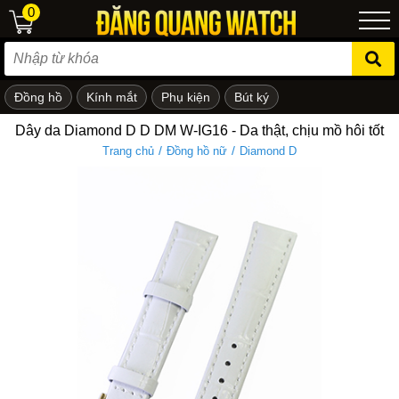
0
Đồng hồ
Kính mắt
Phụ kiện
Bút ký
ẻ em
Dây da Diamond D D DM W-IG16 - Da thật, chịu mồ hôi tốt
/
/
Trang chủ
Đồng hồ nữ
Diamond D