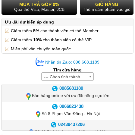
MUA TRẢ GÓP 0%
GIỎ HÀNG
Qua thẻ Visa, Master, JCB
Thêm sảm phẩm vào giỏ
Ưu đãi dự kiến áp dụng
Giảm thêm
5%
cho thành viên có thẻ Member
Giảm thêm
10%
cho thành viên có thẻ VIP
Miễn phí vận chuyển toàn quốc
Nhắn tin Zalo: 098.668.1189
Tìm cửa hàng
--- Chọn tỉnh thành
0985681189
Bán hàng online với ưu đãi riêng cực lớn
0966823438
Số 8 Phạm Văn Đồng - Hà Nội
02439437206
Số 42 Phố Huế - Hoàn Kiếm – Hà Nội