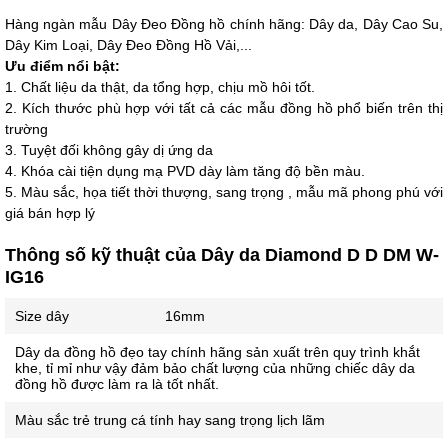
Số 28 Chùa Thông - Sơn Tây - Hà Nội
Hàng ngàn mẫu Dây Đeo Đồng hồ chính hãng: Dây da, Dây Cao Su,
Dây Kim Loại, Dây Đeo Đồng Hồ Vải,...
02437939481
Ưu điểm nổi bật:
Số 53 Trần Đăng Ninh - Cầu Giấy - Hà Nội
1. Chất liệu da thật, da tổng hợp, chịu mồ hôi tốt.
2. Kích thước phù hợp với tất cả các mẫu đồng hồ phổ biến trên thị
034 629 9090
trường
Showroom 86: BH9A-SP.9A-63 Vinhomes Ocean Park 1, Dương
3. Tuyệt đối không gây dị ứng da
Xá, Gia Lâm, Thành phố Hà Nội
4. Khóa cài tiện dụng mạ PVD dày làm tăng độ bền màu.
5. Màu sắc, họa tiết thời thượng, sang trọng , mẫu mã phong phú với
giá bán hợp lý
Thông số kỹ thuật của Dây da Diamond D D DM W-
IG16
Size dây
16mm
Dây da đồng hồ đẹo tay chính hãng sản xuất trên quy trình khắt
khe, tỉ mỉ như vậy đảm bảo chất lượng của những chiếc dây da
đồng hồ được làm ra là tốt nhất.
Màu sắc trẻ trung cá tính hay sang trọng lịch lãm