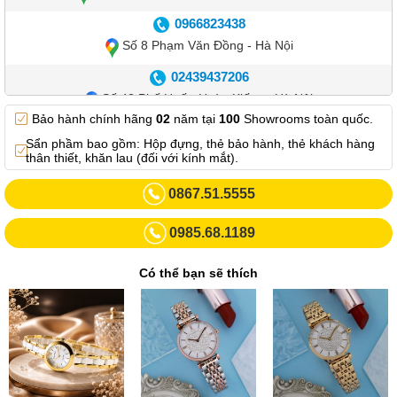
0966823438
Số 8 Phạm Văn Đồng - Hà Nội
02439437206
Số 42 Phố Huế - Hoàn Kiếm – Hà Nội
Bảo hành chính hãng
02
năm tại
100
Showrooms toàn quốc.
0982.769.887
Sẩn phầm bao gồm: Hộp đựng, thẻ bảo hành, thẻ khách hàng
Showroom 3: Số 87 Trương Định - Hai Bà Trưng - Hà Nội.
thân thiết, khăn lau (đối với kính mắt).
0969102552
0867.51.5555
Số 55 Trần Đăng Ninh – Cầu Giấy – Hà Nội
0985.68.1189
0963264832
Số 446 Xã Đàn ( Kim Liên mới) – Hà Nội
Có thể bạn sẽ thích
02437836542
Số 8 Trần Duy Hưng - Cầu Giấy - Hà Nội
02432232319
Số 413 Quang Trung - Hà Đông - Hà Nội
02432127660