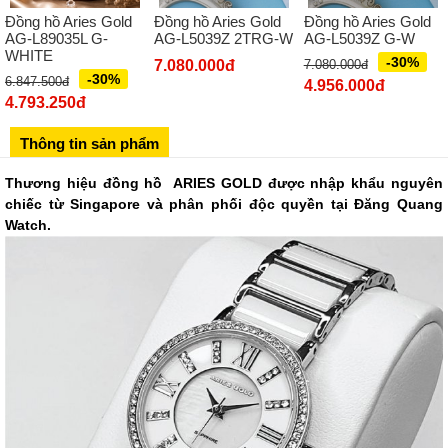
Đồng hồ Aries Gold
Đồng hồ Aries Gold
Đồng hồ Aries Gold
Số 273 Nguyễn Văn Cừ - Long Biên - Hà Nội
AG-L89035L G-
AG-L5039Z 2TRG-W
AG-L5039Z G-W
WHITE
02439392490
-30%
7.080.000đ
7.080.000đ
-30%
6.847.500đ
Sô 580 Ngã tư Trường Chinh - Hà Nội
4.956.000đ
4.793.250đ
02433545555
Thông tin sản phẩm
Số 28 Chùa Thông - Sơn Tây - Hà Nội
02437939481
Thương hiệu đồng hồ ARIES GOLD được nhập khẩu nguyên
Số 53 Trần Đăng Ninh - Cầu Giấy - Hà Nội
chiếc từ Singapore và phân phối độc quyền tại Đăng Quang
Watch.
034 629 9090
Showroom 86: BH9A-SP.9A-63 Vinhomes Ocean Park 1, Dương
Xá, Gia Lâm, Thành phố Hà Nội