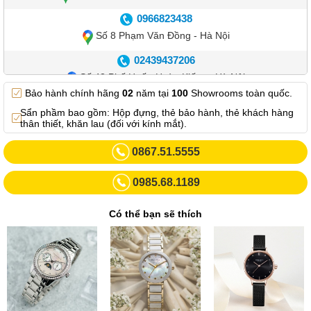
0966823438
Số 8 Phạm Văn Đồng - Hà Nội
02439437206
Số 42 Phố Huế - Hoàn Kiếm – Hà Nội
Bảo hành chính hãng
02
năm tại
100
Showrooms toàn quốc.
0982.769.887
Sẩn phầm bao gồm: Hộp đựng, thẻ bảo hành, thẻ khách hàng
Showroom 3: Số 87 Trương Định - Hai Bà Trưng - Hà Nội.
thân thiết, khăn lau (đối với kính mắt).
0969102552
0867.51.5555
Số 55 Trần Đăng Ninh – Cầu Giấy – Hà Nội
0985.68.1189
0963264832
Số 446 Xã Đàn ( Kim Liên mới) – Hà Nội
Có thể bạn sẽ thích
02437836542
Số 8 Trần Duy Hưng - Cầu Giấy - Hà Nội
02432232319
Số 413 Quang Trung - Hà Đông - Hà Nội
02432127660