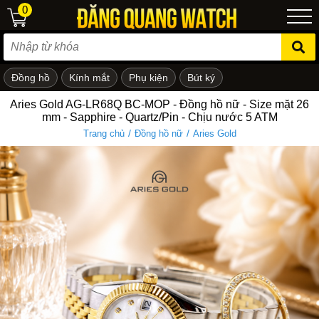
0
Đồng hồ
Kính mắt
Phụ kiện
Bút ký
ẻ em
Aries Gold AG-LR68Q BC-MOP - Đồng hồ nữ - Size mặt 26
mm - Sapphire - Quartz/Pin - Chịu nước 5 ATM
/
/
Trang chủ
Đồng hồ nữ
Aries Gold