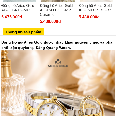
Đồng hồ Aries Gold
Đồng hồ Aries Gold
Đồng hồ Aries Gold
Số 273 Nguyễn Văn Cừ - Long Biên - Hà Nội
AG-L5040 S-MP
AG-L5006Z G-MP
AG-L5033Z RG-BK
Ceramic
02439392490
5.475.000đ
5.480.000đ
5.480.000đ
Sô 580 Ngã tư Trường Chinh - Hà Nội
02433545555
Thông tin sản phẩm
Số 28 Chùa Thông - Sơn Tây - Hà Nội
Đồng hồ nữ Aries Gold được nhập khẩu nguyên chiếc và phân
02437939481
phối độc quyền tại Đăng Quang Watch.
Số 53 Trần Đăng Ninh - Cầu Giấy - Hà Nội
034 629 9090
Showroom 86: BH9A-SP.9A-63 Vinhomes Ocean Park 1, Dương
Xá, Gia Lâm, Thành phố Hà Nội